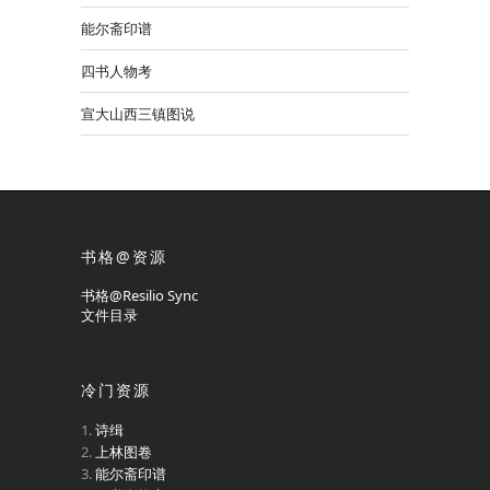
能尔斋印谱
四书人物考
宣大山西三镇图说
书格@资源
书格@Resilio Sync
文件目录
冷门资源
诗缉
上林图卷
能尔斋印谱