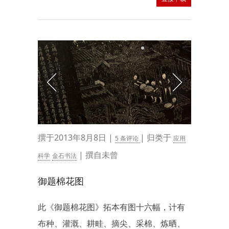
撰于2013年8月8日 |
| 归类于
5 条评论
应用
| 撰自未曾
科学
金石书法
御题棉花图
此《御题棉花图》拓本有图十六幅，计有
布种、灌溉、耕畦、摘尖、采棉、炼晒、