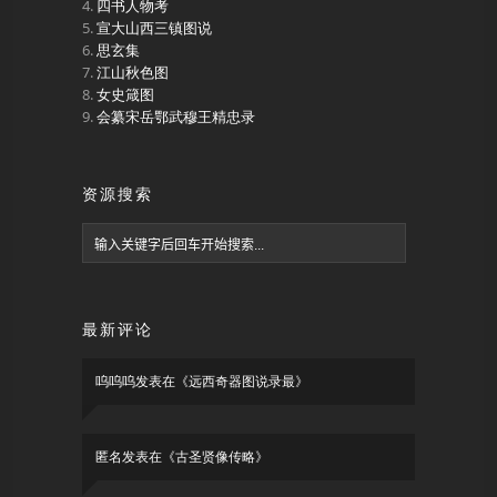
四书人物考
宣大山西三镇图说
思玄集
江山秋色图
女史箴图
会纂宋岳鄂武穆王精忠录
资源搜索
最新评论
呜呜呜
发表在《
远西奇器图说录最
》
匿名
发表在《
古圣贤像传略
》