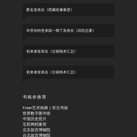
匿名
发表在《
西藏造像量度
》
辛苦你特意来踩一脚了
发表在《
武经总要
》
初来者
发表在《
古籍艳本汇总
》
初来者
发表在《
古籍艳本汇总
》
书格@推荐
Freer艺术画廊 | 宋元书画
世界数字图书馆
中国历史照片
互联网档案馆
北京故宫博物院
台北故宫博物院