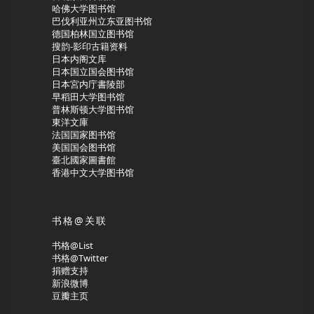
哈佛大学图书馆
巴伐利亚州立东亚图书馆
德国柏林国立图书馆
搜韵-影印古籍资料
日本内阁文库
日本国立国会图书馆
日本宮内庁書陵部
早稻田大学图书馆
普林斯顿大学图书馆
東洋文庫
法国国家图书馆
美国国会图书馆
臺北國家圖書館
香港中文大学图书馆
书格@关联
书格@List
书格@Twitter
捐赠支持
新浪微博
豆瓣主页