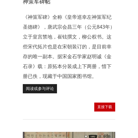
神策军碑帖
《神策军碑》全称《皇帝巡幸左神策军纪
圣德碑》，唐武宗会昌三年（公元843年）
立于皇宫禁地，崔铉撰文，柳公权书。这
些宋代拓片也是在宋朝装订的，是目前幸
存的唯一副本。据宋金石学家赵明诚《金
石录》载：原拓本分装成上下两册，惜下
册已佚，现藏于中国国家图书馆。
阅读或参与评论
直接下载