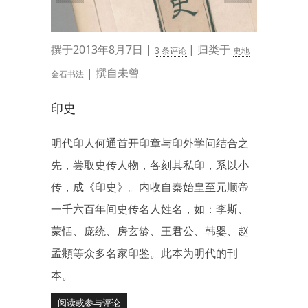
撰于2013年8月7日 |
| 归类于
3 条评论
史地
| 撰自未曾
金石书法
印史
明代印人何通首开印章与印外学问结合之
先，尝取史传人物，各刻其私印，系以小
传，成《印史》。内收自秦始皇至元顺帝
一千六百年间史传名人姓名，如：李斯、
蒙恬、庞统、房玄龄、王君公、韩婴、赵
孟頫等众多名家印鉴。此本为明代的刊
本。
阅读或参与评论