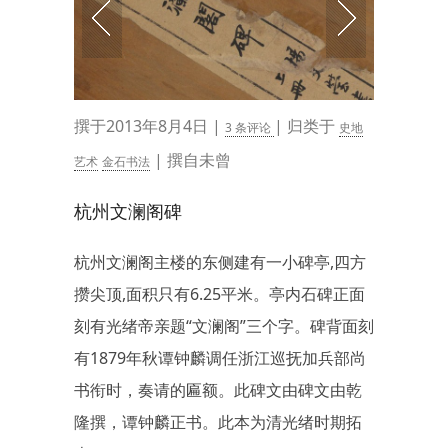
撰于2013年8月4日 |
| 归类于
3 条评论
史地
| 撰自未曾
艺术
金石书法
杭州文澜阁碑
杭州文澜阁主楼的东侧建有一小碑亭,四方
攒尖顶,面积只有6.25平米。亭内石碑正面
刻有光绪帝亲题“文澜阁”三个字。碑背面刻
有1879年秋谭钟麟调任浙江巡抚加兵部尚
书衔时，奏请的匾额。此碑文由碑文由乾
隆撰，谭钟麟正书。此本为清光绪时期拓