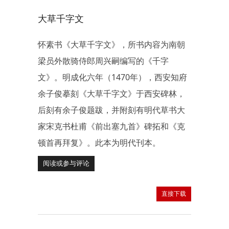
大草千字文
怀素书《大草千字文》，所书内容为南朝
梁员外散骑侍郎周兴嗣编写的《千字
文》。明成化六年（1470年），西安知府
余子俊摹刻《大草千字文》于西安碑林，
后刻有余子俊题跋，并附刻有明代草书大
家宋克书杜甫《前出塞九首》碑拓和《克
顿首再拜复》。此本为明代刊本。
阅读或参与评论
直接下载