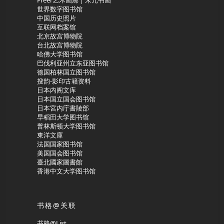
Freer艺术画廊 | 宋元书画
世界数字图书馆
中国历史照片
互联网档案馆
北京故宫博物院
台北故宫博物院
哈佛大学图书馆
巴伐利亚州立东亚图书馆
德国柏林国立图书馆
搜韵-影印古籍资料
日本内阁文库
日本国立国会图书馆
日本宮内庁書陵部
早稻田大学图书馆
普林斯顿大学图书馆
東洋文庫
法国国家图书馆
美国国会图书馆
臺北國家圖書館
香港中文大学图书馆
书格@关联
书格@List