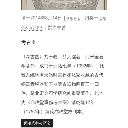
撰于2014年8月14日 |
| 归类于
9 条评论
史地
| 撰自未曾
艺术
金石书法
考古图
《考古图》共十卷，吕大临著，北宋金石
学著作，成书于元祐七年（1092年）。比
较系统地著录当时宫廷和私家收藏的古代
铜器青铜器和玉器等古器物两百三十四
件。是北宋金石学研究的重要著作。此本
为《亦政堂重修考古图》清乾隆17年
（1752年）黄氏亦政堂校刊本。
阅读或参与评论