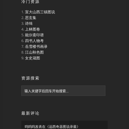
冷门资源
宣大山西三镇图说
思玄集
诗缉
上林图卷
能尔斋印谱
四书人物考
岳雪楼书画录
江山秋色图
女史箴图
资源搜索
最新评论
呜呜呜
发表在《
远西奇器图说录最
》