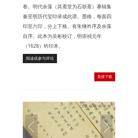
卷。明代余藻（其斋堂为石鼓斋）摹辑集
秦至明历代玺印录成此谱。墨格，每面四
印至六印，分上下格。有朱继祚序及余藻
自序。此本为吴彬校订，明崇祯元年
（1628）钤印本。
阅读或参与评论
直接下载