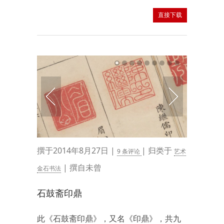
直接下载
撰于2014年8月27日 |
| 归类于
9 条评论
艺术
| 撰自未曾
金石书法
石鼓斋印鼎
此《石鼓斋印鼎》，又名《印鼎》，共九