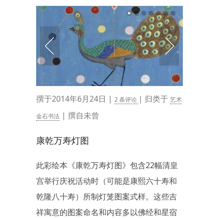
撰于2014年6月24日 |
| 归类于
2 条评论
艺术
| 撰自未曾
金石书法
康乾万寿灯图
此彩绘本《康乾万寿灯图》包含22幅清皇
宫举行庆祝活动时（可能是康熙六十寿和
乾隆八十寿）所制灯笼图案式样。这些吉
祥寓意的图案命名和内容多以佛经和星宿