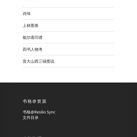
诗缉
上林图卷
能尔斋印谱
四书人物考
宣大山西三镇图说
书格@资源
书格@Resilio Sync
文件目录