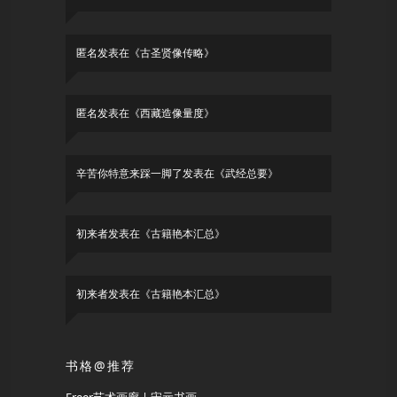
匿名
发表在《
古圣贤像传略
》
匿名
发表在《
西藏造像量度
》
辛苦你特意来踩一脚了
发表在《
武经总要
》
初来者
发表在《
古籍艳本汇总
》
初来者
发表在《
古籍艳本汇总
》
书格@推荐