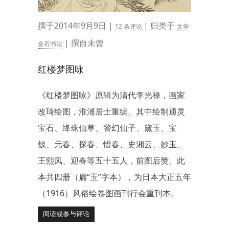
撰于2014年9月9日 |
| 归类于
12 条评论
文学
| 撰自未曾
金石书法
红楼梦图咏
《红楼梦图咏》原辑为清代李光禄，画家
改琦绘图，淮浦居士重编。其中绘制通灵
宝石、绛珠仙草、警幻仙子、黛玉、宝
钗、元春、探春、惜春、史湘云、妙玉、
王熙凤、迎春等五十五人，前图后赞。此
本共四册（扁“玉”字本），为日本大正五年
（1916）风俗绘卷图画刊行会重刊本。
阅读或参与评论