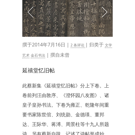
撰于2014年7月16日 |
| 归类于
2 条评论
文学
| 撰自未曾
艺术
金石书法
延禧堂忆旧帖
此蔡新集《延禧堂忆旧帖》分上下卷。上
卷前列汪由敦序、《澄怀园八友图》、诸
皇子皇孙书法。下卷为雍正、乾隆年间重
要书家陈世倌、刘统勋、金德瑛、董邦
达、王际华、蒋溥、周景柱等十九人所题
诗。另有蔡新自跋，记述了诗帖形成始