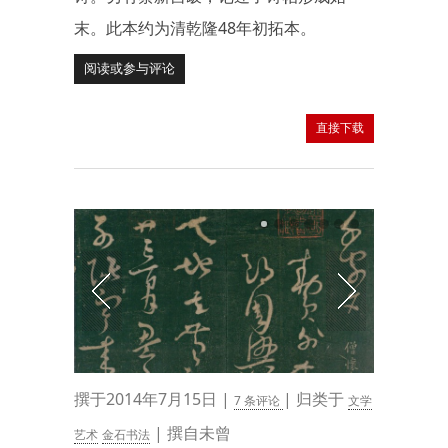
末。此本约为清乾隆48年初拓本。
阅读或参与评论
直接下载
撰于2014年7月15日 |
| 归类于
7 条评论
文学
| 撰自未曾
艺术
金石书法