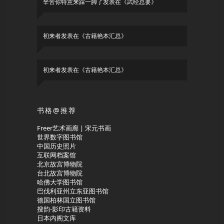
辛苦你特意来踩一脚了
发表在《
武经总要
》
初来者
发表在《
古籍艳本汇总
》
初来者
发表在《
古籍艳本汇总
》
书格@推荐
Freer艺术画廊 | 宋元书画
世界数字图书馆
中国历史照片
互联网档案馆
北京故宫博物院
台北故宫博物院
哈佛大学图书馆
巴伐利亚州立东亚图书馆
德国柏林国立图书馆
搜韵-影印古籍资料
日本内阁文库