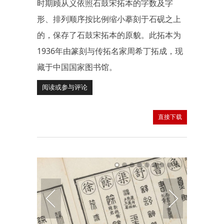
时期顾从义依照石鼓宋拓本的字数及字
形、排列顺序按比例缩小摹刻于石砚之上
的，保存了石鼓宋拓本的原貌。此拓本为
1936年由篆刻与传拓名家周希丁拓成，现
藏于中国国家图书馆。
阅读或参与评论
直接下载