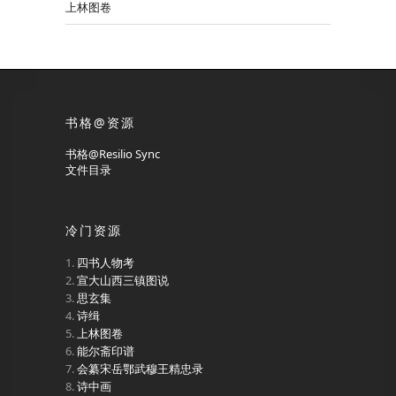
上林图卷
书格@资源
书格@Resilio Sync
文件目录
冷门资源
四书人物考
宣大山西三镇图说
思玄集
诗缉
上林图卷
能尔斋印谱
会纂宋岳鄂武穆王精忠录
诗中画