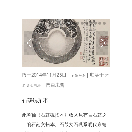
撰于2014年11月26日 |
| 归类于
9 条评论
艺
| 撰自未曾
术
金石书法
石鼓砚拓本
此卷轴《石鼓砚拓本》收入原存古石鼓之
上的石刻文拓本。石鼓文石砚系明代嘉靖