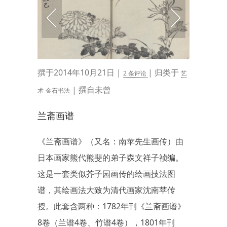
撰于2014年10月21日 |
| 归类于
2 条评论
艺
| 撰自未曾
术
金石书法
兰斋画谱
《兰斋画谱》（又名：南苹先生画传）由
日本画家熊代熊斐的弟子森文祥子祯编。
这是一套类似芥子园画传的绘画技法图
谱，其绘画法大致为清代画家沈南苹传
授。此套含两种：1782年刊《兰斋画谱》
8卷（兰谱4卷、竹谱4卷），1801年刊