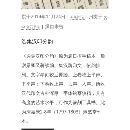
撰于2014年11月24日 |
| 归类于
4 条评论
文
| 撰自未曾
学
金石书法
选集汉印分韵
《选集汉印分韵》原为袁日省手稿本，后
谢景卿又著续编。集汉魏印文，依韵排
列。文字摹刻较近原跡。上卷收上平声、
下平声；下卷收上声、去声、入声。所收
汉代印文古朴浑厚，字体钩摹较精，具有
高度的艺术水平，可作为篆刻工具书。此
为清嘉庆2-8年（1797-1803）漱艺堂刊
本。