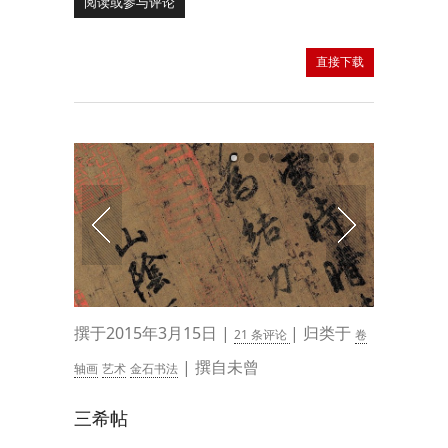
阅读或参与评论
直接下载
撰于2015年3月15日 |
| 归类于
21 条评论
卷
| 撰自未曾
轴画
艺术
金石书法
三希帖