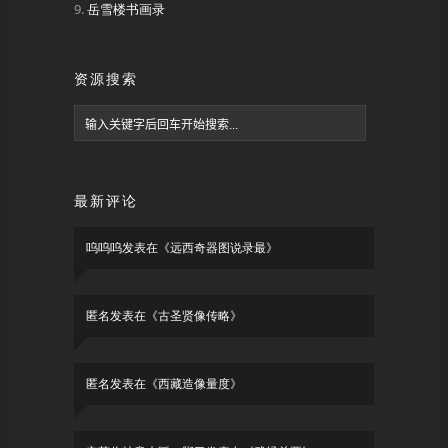
岳雪楼书画录
资源搜索
最新评论
呜呜呜
发表在《
远西奇器图说录最
》
匿名
发表在《
古圣贤像传略
》
匿名
发表在《
西藏造像量度
》