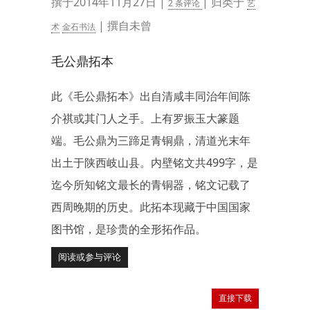
撰于2014年11月27日 |
| 归类于
2 条评论
艺
| 撰自未曾
术
金石书法
毛公鼎拓本
此《毛公鼎拓本》出自清咸丰同治年间陈
介祺或其门人之手。上有罗振玉大篆题
端。毛公鼎为三蹄足青铜鼎，清道光末年
出土于陕西岐山县。内壁铭文共499字，是
迄今所知铭文最长的青铜器，铭文记载了
西周晚期的历史。此拓本现藏于中国国家
图书馆，是珍贵的全形拓作品。
阅读或参与评论
直接下载