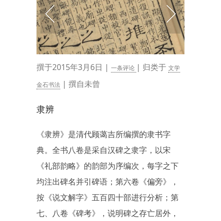
撰于2015年3月6日 |
| 归类于
一条评论
文学
| 撰自未曾
金石书法
隶辨
《隶辨》是清代顾蔼吉所编撰的隶书字
典。全书八卷是采自汉碑之隶字，以宋
《礼部韵略》的韵部为序编次，每字之下
均注出碑名并引碑语；第六卷《偏旁》，
按《说文解字》五百四十部进行分析；第
七、八卷《碑考》，说明碑之存亡居外，