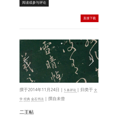
阅读或参与评论
直接下载
撰于2014年11月24日 |
| 归类于
5 条评论
文
| 撰自未曾
学
经典
金石书法
二王帖