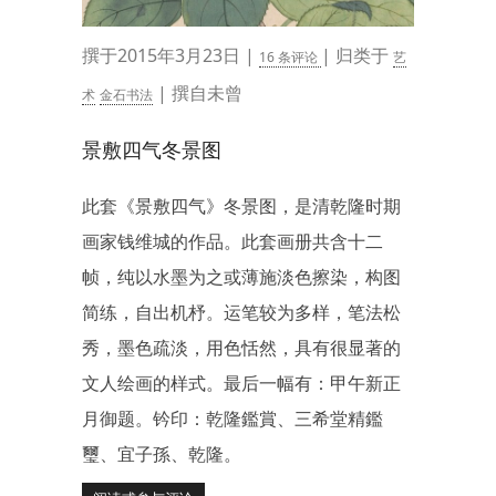
撰于2015年3月23日 |
| 归类于
16 条评论
艺
| 撰自未曾
术
金石书法
景敷四气冬景图
此套《景敷四气》冬景图，是清乾隆时期
画家钱维城的作品。此套画册共含十二
帧，纯以水墨为之或薄施淡色擦染，构图
简练，自出机杼。运笔较为多样，笔法松
秀，墨色疏淡，用色恬然，具有很显著的
文人绘画的样式。最后一幅有：甲午新正
月御题。钤印：乾隆鑑賞、三希堂精鑑
璽、宜子孫、乾隆。