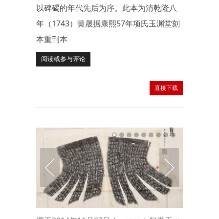
以碑碣的年代先后为序。此本为清乾隆八
年（1743）黄晟据康熙57年项氏玉渊堂刻
本重刊本
阅读或参与评论
直接下载