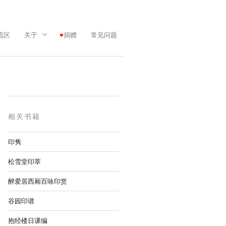
流区
关于
捐赠
常见问题
相关书籍
印隽
松雪堂印萃
醉爱居西厢百咏印赏
谷园印谱
抱经楼日课编