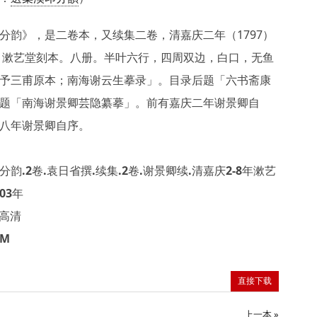
分韵》，是二卷本，又续集二卷，清嘉庆二年（1797）
3）漱艺堂刻本。八册。半叶六行，四周双边，白口，无鱼
予三甫原本；南海谢云生摹录」。目录后题「六书斋康
题「南海谢景卿芸隐纂摹」。前有嘉庆二年谢景卿自
八年谢景卿自序。
韵.2卷.袁日省撰.续集.2卷.谢景卿续.清嘉庆2-8年漱艺
803年
F高清
2M
直接下载
上一本 »