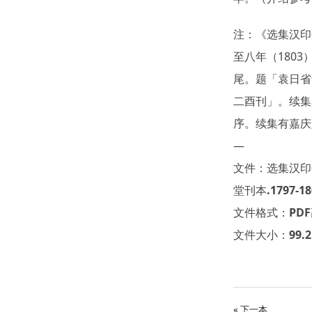
注：《选集汉印
至八年（180
尾。题「袁日省
二酉刊」。续集
序。续集有嘉庆
—
文件：选集汉印分
堂刊本.1797-1
文件格式：PD
文件大小：99.
« 下一本