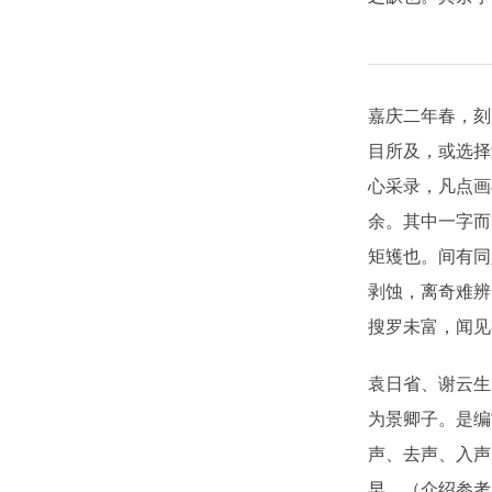
嘉庆二年春，刻
目所及，或选择
心采录，凡点画
余。其中一字而
矩矱也。间有同
剥蚀，离奇难辨
搜罗未富，闻见
袁日省、谢云生
为景卿子。是编
声、去声、入声
早。（介绍参考