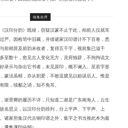
续集自序
《汉印分韵》既竣，窃疑汉篆不止于此，殆前人仅就耳
过严。因检笥中旧藏，并借诸家汉印谱计不下百卷，悉
与前稍异及前韵未收者，复得五千字，视前集已溢千
多至数十，愈见古人变化无方，灵府独辟，不拘拘说文
好录示与杂出它书者，未见原印，概不谰入。至若字形
，篆法虽精，亦从割爱，不敢逞臆见以贻误后人。惟是
有限，续貂之诮，知不免耳。
，谢景卿的履历不详，只知道二谢是广东南海人，云生
故名思义，以汉印分韵排列，分上平声、下平声、上
。诸家所集汉代古铜印谱之外，集字之书当推此本为最
：
選集漢印分韻
）