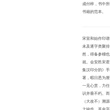
成付梓，书中所
书籍的范本。
宋宣和始作印谱
未及逐字类聚排
然，得备参稽也
就。会安邑宋君
集汉印分韵》手
署，暇日悉为厘
一见心赏，力任
识并垂不朽。而
（大改不）溯源
之缺也。其余字