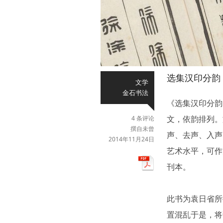
选集汉印分韵
文学
金石书法
《选集汉印分韵
文，依韵排列。
4 条评论
撰自未曾
声、去声、入声
2014年11月24日
艺术水平，可作为
刊本。
此书为袁日省所
置混乱于是，将