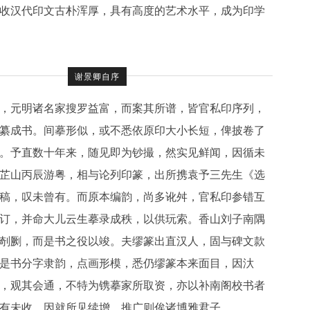
收汉代印文古朴浑厚，具有高度的艺术水平，成为印学
谢景卿自序
，元明诸名家搜罗益富，而案其所谱，皆官私印序列，
纂成书。间摹形似，或不悉依原印大小长短，俾披卷了
。予直数十年来，随见即为钞撮，然实见鲜闻，因循未
芷山丙辰游粤，相与论列印篆，出所携袁予三先生《选
稿，叹未曾有。而原本编韵，尚多讹舛，官私印参错互
订，并命大儿云生摹录成秩，以供玩索。香山刘子南隅
剞劂，而是书之役以竣。夫缪篆出直汉人，固与碑文款
是书分字隶韵，点画形模，悉仍缪篆本来面目，因汏
，观其会通，不特为镌摹家所取资，亦以补南阁校书者
有未收，因就所见续增，推广则俟诸博雅君子。