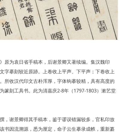
》原为袁日省手稿本，后谢景卿又著续编。集汉魏印
文字摹刻较近原跡。上卷收上平声、下平声；下卷收上
。所收汉代印文古朴浑厚，字体钩摹较精，具有高度的
篆刻工具书。此为清嘉庆2-8年（1797-1803）漱艺堂
撰，谢景卿得其手稿本，鉴于谬误错漏较多，官私印放
该书因流溯源，悉为厘定，命子云生摹录成帙，重新纂