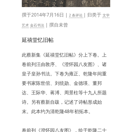
撰于2014年7月16日 |
| 归类于
2 条评论
文学
| 撰自未曾
艺术
金石书法
延禧堂忆旧帖
此蔡新集《延禧堂忆旧帖》分上下卷。上
卷前列汪由敦序、《澄怀园八友图》、诸
皇子皇孙书法。下卷为雍正、乾隆年间重
要书家陈世倌、刘统勋、金德瑛、董邦
达、王际华、蒋溥、周景柱等十九人所题
诗。另有蔡新自跋，记述了诗帖形成始
末。此本约为清乾隆48年初拓本。
卷前列《澄怀园八友图》，绘于乾隆二十