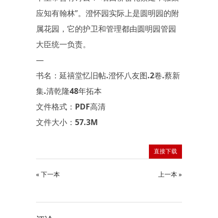
应知有翰林”。澄怀园实际上是圆明园的附
属花园，它的护卫和管理都由圆明园管园
大臣统一负责。
—
书名：延禧堂忆旧帖.澄怀八友图.2卷.蔡新
集.清乾隆48年拓本
文件格式：PDF高清
文件大小：57.3M
直接下载
« 下一本
上一本 »