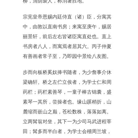
柳，清阴袭人，称消暑胜地。
宗宪皇帝恩赐内廷侍直（诸）臣，分寓其
中，由敦以直南书房；来寓至庚午，赐居
丽景轩，前后左右皆诸臣寓直处也。直上
书房者八人，而寓焉者居其六。丙子仲夏
有善画者常子至，乃即园中景绘八友图。
步而向板桥奚奴捧书随者，为少詹事介休
梁确轩。桥之左伫立俟者，为学士仁和周
药栏；药栏素善琴，一童子棒古锦囊，盛
素琴一其所，尝操者也。缘山蹊稍折，山
麓缩而嵌山之巅，苍松数株，落落如离。
立两髯翁对坐，其下一为少司马武进程莘
田；髯多而半白者，为学士会稽周兰坡，