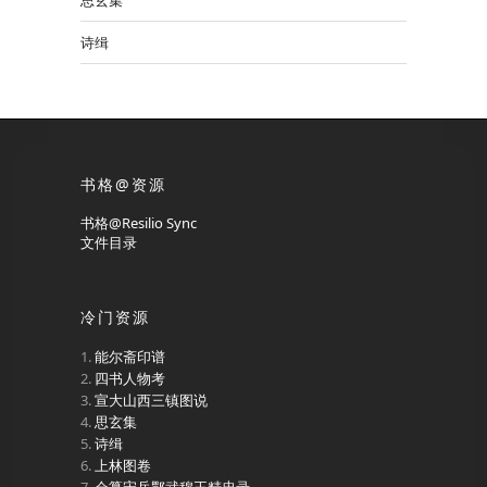
思玄集
诗缉
书格@资源
书格@Resilio Sync
文件目录
冷门资源
能尔斋印谱
四书人物考
宣大山西三镇图说
思玄集
诗缉
上林图卷