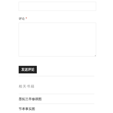
评论
*
相关书籍
墨拓兰亭修禊图
节孝事实图