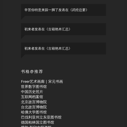
辛苦你特意来踩一脚了
发表在《
武经总要
》
初来者
发表在《
古籍艳本汇总
》
初来者
发表在《
古籍艳本汇总
》
书格@推荐
Freer艺术画廊 | 宋元书画
世界数字图书馆
中国历史照片
互联网档案馆
北京故宫博物院
台北故宫博物院
哈佛大学图书馆
巴伐利亚州立东亚图书馆
德国柏林国立图书馆