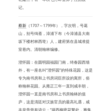
记。
蔡新
（1707～1799年），字次明，号葛
山，别号缉斋，漳浦下布（今漳浦县大南
坂下楼村林西墘）人，建府第在县城准提
室巷内。清朝翰林编修。
澄怀园：在圆明园福园门南，绮春园西墙
外，有一座名叫“澄怀园”的特殊花园，这是
专为南书房和上书房词臣所设的寓所，俗
称翰林花园。从雍正三年一直到咸丰朝，
澄怀园一直是南书房和上书房翰林的值
庐，这是清廷对汉族官员的最高礼遇，咸
丰皇帝曾有诗云：“墙西柳密花繁处，雅集