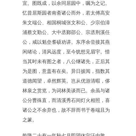
宜。图既成，以余同居园中，嘱为之记。
忆昔居斯园者南斋诸公而外，若太傅高安
朱文端公、相国桐城张文和公、少宗伯漳
浦蔡文勤公、大中丞鄞邵公、宗丞荆溪任
公，咸以魁垒耆硕劝讲。东序余尝接其燕
闲绪论，清风远度，至今犹想见眉宇。惜
当其时未有图之者，八公继诸先，正后其
为是图，意盖有在矣。异日披阅，指数其
道德闻望，卓然辉英。岂从优游清暇，侈
林泉之赏览，为词林美谈而已。余虽与诸
公分曹殊直，而清溪秀石间灯火相照，喜
诸公之不余弃也，故不辞而书于卷端且为
之篆。
乾隆二十有一年秋七月即望休宁汪由敦