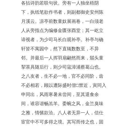
各拈诗韵若联句状。旁有一人独坐梧阴
下，执纸笔欲作书者，则副都御史安州陈
月溪云。凉亭前数童奴展画卷，一白须老
人从旁指点为编修金匮张酉堂；其一屹立
谛视者，为少司马长白观补亭。补亭与确
轩皆不寓园中，然下直辄数数至，不异
邻。并最后一人挥羽扇翩然而来，鬅头童
挈茶具随后行，则少司寇漳浦蔡葛山也。
之八友者，生不必一地，官不必同阶，齿
不必相若，顾以遭际盛时偕□禁近，寅同入
申同出，风雨寒暑未尝间，至其退食余
间，谁容谐畅羔羊。委蜿之风，金兰臭味
之雅，情愫款洽。八人者无异一人，信仕
宦官中不可多得之境。其写而传之也，固