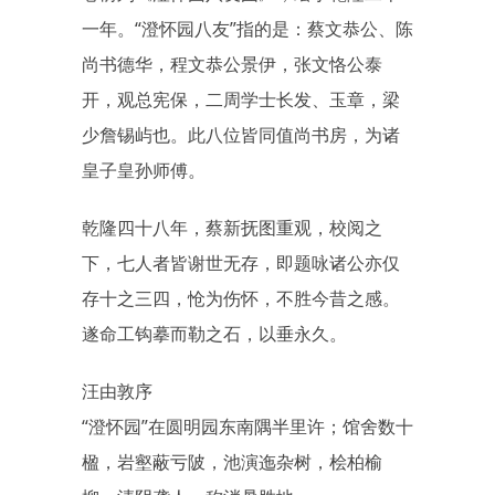
一年。“澄怀园八友”指的是：蔡文恭公、陈
尚书德华，程文恭公景伊，张文恪公泰
开，观总宪保，二周学士长发、玉章，梁
少詹锡屿也。此八位皆同值尚书房，为诸
皇子皇孙师傅。
乾隆四十八年，蔡新抚图重观，校阅之
下，七人者皆谢世无存，即题咏诸公亦仅
存十之三四，怆为伤怀，不胜今昔之感。
遂命工钩摹而勒之石，以垂永久。
汪由敦序
“澄怀园”在圆明园东南隅半里许；馆舍数十
楹，岩壑蔽亏陂，池演迤杂树，桧柏榆