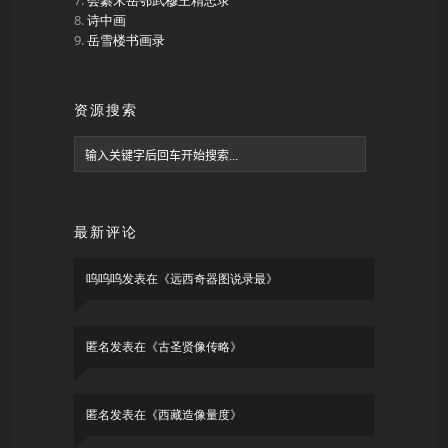
会纂宋岳鄂武穆王精忠录
诗中画
岳雪楼书画录
资源搜索
最新评论
呜呜呜
发表在《
远西奇器图说录最
》
匿名
发表在《
古圣贤像传略
》
匿名
发表在《
西藏造像量度
》