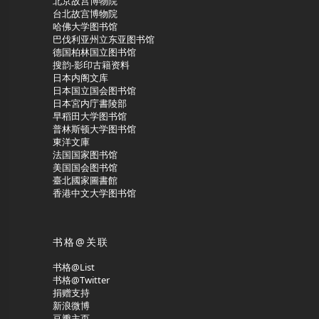
北京故宫博物院
台北故宫博物院
哈佛大学图书馆
巴伐利亚州立东亚图书馆
德国柏林国立图书馆
搜韵-影印古籍资料
日本内阁文库
日本国立国会图书馆
日本宮内庁書陵部
早稻田大学图书馆
普林斯顿大学图书馆
東洋文庫
法国国家图书馆
美国国会图书馆
臺北國家圖書館
香港中文大学图书馆
书格@关联
书格@List
书格@Twitter
捐赠支持
新浪微博
豆瓣主页