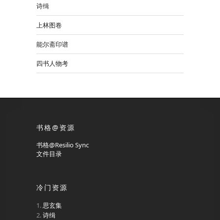
诗缉
上林图卷
能尔斋印谱
四书人物考
书格@资源
书格@Resilio Sync
文件目录
冷门资源
思玄集
诗缉