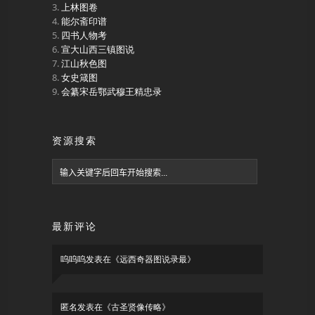
上林图卷
能尔斋印谱
四书人物考
宣大山西三镇图说
江山秋色图
女史箴图
会纂宋岳鄂武穆王精忠录
资源搜索
最新评论
呜呜呜
发表在《
远西奇器图说录最
》
匿名
发表在《
古圣贤像传略
》