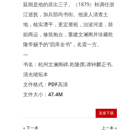
延闿是他的庶出三子。（1879）秋调任浙
江巡抚，加兵部尚书衔。他派人清查土
地，核实漕平，更定厘税，治浚河道，鼓
励商运，修筑炮台，重建文澜阁并珍藏乾
隆帝赐予的“四库全书”，名震一方。
—
书名：杭州文澜阁碑.乾隆撰.谭钟麟正书.
清光绪拓本
文件格式：PDF高清
文件大小：47.4M
直接下载
« 下一本
上一本 »