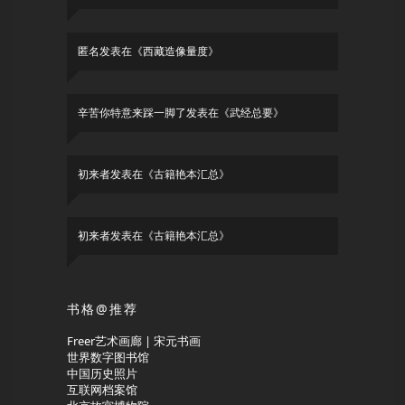
匿名
发表在《
西藏造像量度
》
辛苦你特意来踩一脚了
发表在《
武经总要
》
初来者
发表在《
古籍艳本汇总
》
初来者
发表在《
古籍艳本汇总
》
书格@推荐
Freer艺术画廊 | 宋元书画
世界数字图书馆
中国历史照片
互联网档案馆