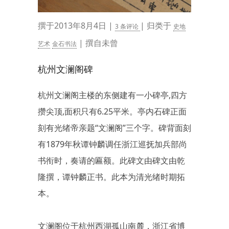
撰于2013年8月4日 |
| 归类于
3 条评论
史地
| 撰自未曾
艺术
金石书法
杭州文澜阁碑
杭州文澜阁主楼的东侧建有一小碑亭,四方
攒尖顶,面积只有6.25平米。亭内石碑正面
刻有光绪帝亲题“文澜阁”三个字。碑背面刻
有1879年秋谭钟麟调任浙江巡抚加兵部尚
书衔时，奏请的匾额。此碑文由碑文由乾
隆撰，谭钟麟正书。此本为清光绪时期拓
本。
文澜阁位于杭州西湖孤山南麓，浙江省博