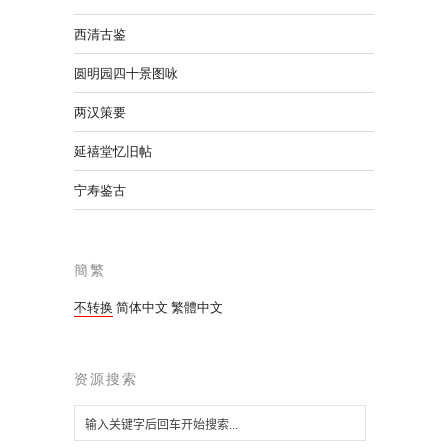
西清古鉴
圆明园四十景图咏
两汉策要
延禧堂忆旧帖
宁寿鉴古
簡繁
不转换
简体中文
繁體中文
资源搜索