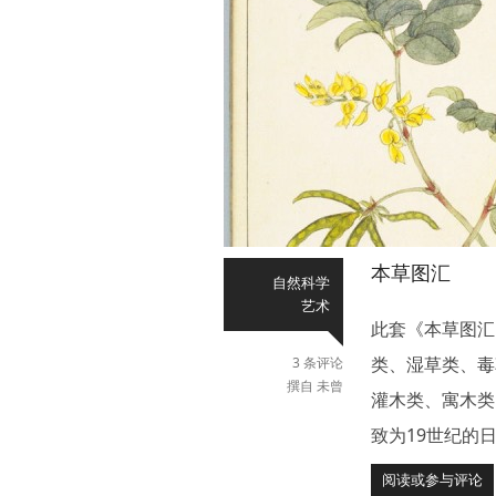
本草图汇
自然科学
艺术
此套《本草图汇
类、湿草类、毒
3 条评论
撰自 未曾
灌木类、寓木类
致为19世纪的
阅读或参与评论