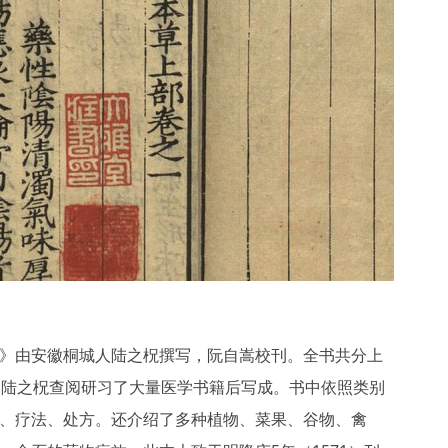
》由安徽桐城人陆之柷撰写，阮自嵩校刊。全书共分上
，陆之柷查阅研习了大量医学书籍后写成。书中依照类别
、疗法、处方。还介绍了多种植物、菜果、谷物、禽