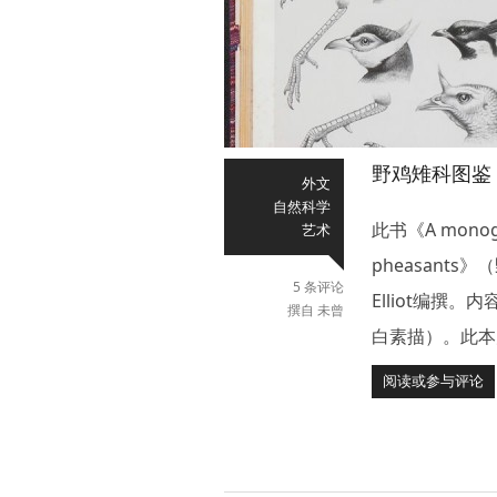
野鸡雉科图鉴
外文
自然科学
此书《A monograp
艺术
pheasants
5 条评论
Elliot编撰
撰自 未曾
白素描）。此本
阅读或参与评论