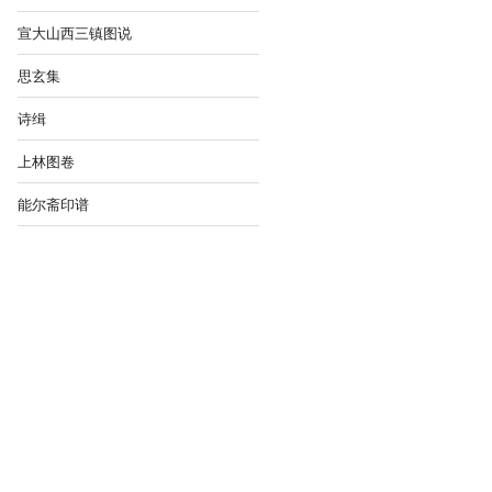
宣大山西三镇图说
思玄集
诗缉
上林图卷
能尔斋印谱