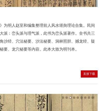
》为明人赵至和编集整理前人风水堪舆理论合集。民间
大派：峦头派与理气派，此书为峦头派著作。全书共三
角沙经、穴法秘要、沙法秘要、洞林照胆、撼龙经、疑
秘要、龙穴秘要等内容。此本大致为明刊本。
直接下载