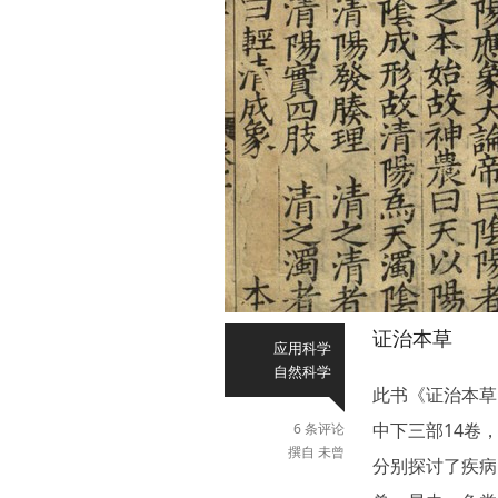
证治本草
应用科学
自然科学
此书《证治本草
中下三部14卷
6 条评论
撰自 未曾
分别探讨了疾病