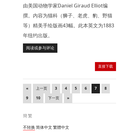
由美国动物学家Daniel Giraud Elliot编
撰。内容为猫科（狮子、老虎、豹、野猫
等）精美手绘版画43幅。此本英文为1883
年纽约出版。
阅读或参与评论
直接下载
«
上一页
3
4
5
6
7
8
9
10
下一页
»
簡繁
不转换
简体中文
繁體中文