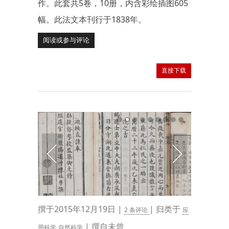
作。此套共5卷，10册，内含彩绘插图605
幅。此法文本刊行于1838年。
阅读或参与评论
直接下载
撰于2015年12月19日 |
| 归类于
2 条评论
应
| 撰自未曾
用科学
自然科学