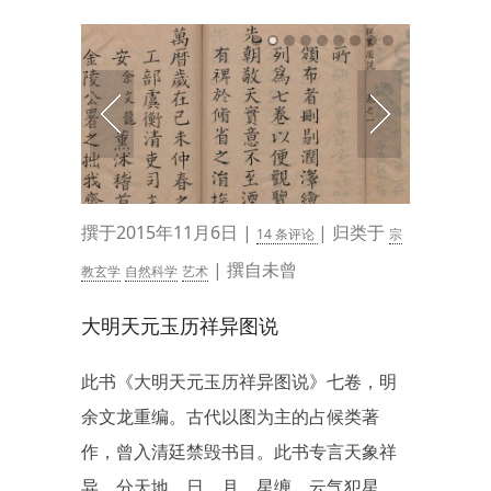
撰于2015年11月6日 |
| 归类于
14 条评论
宗
| 撰自未曾
教玄学
自然科学
艺术
大明天元玉历祥异图说
此书《大明天元玉历祥异图说》七卷，明
余文龙重编。古代以图为主的占候类著
作，曾入清廷禁毁书目。此书专言天象祥
异，分天地、日、月、星缠、云气犯星、