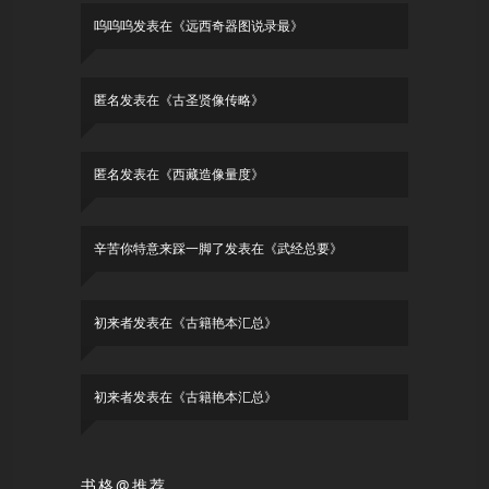
呜呜呜
发表在《
远西奇器图说录最
》
匿名
发表在《
古圣贤像传略
》
匿名
发表在《
西藏造像量度
》
辛苦你特意来踩一脚了
发表在《
武经总要
》
初来者
发表在《
古籍艳本汇总
》
初来者
发表在《
古籍艳本汇总
》
书格@推荐