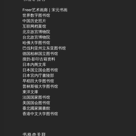
Freer艺术画廊 | 宋元书画
世界数字图书馆
中国历史照片
互联网档案馆
北京故宫博物院
台北故宫博物院
哈佛大学图书馆
巴伐利亚州立东亚图书馆
德国柏林国立图书馆
搜韵-影印古籍资料
日本内阁文库
日本国立国会图书馆
日本宮内庁書陵部
早稻田大学图书馆
普林斯顿大学图书馆
東洋文庫
法国国家图书馆
美国国会图书馆
臺北國家圖書館
香港中文大学图书馆
书格@关联