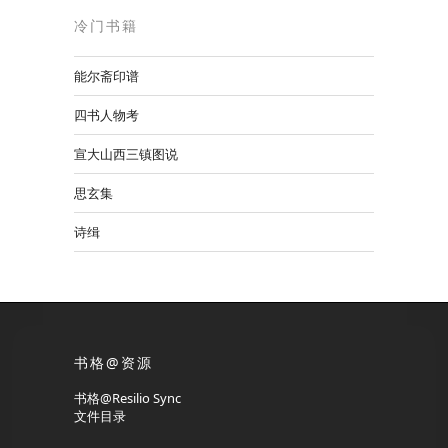
冷门书籍
能尔斋印谱
四书人物考
宣大山西三镇图说
思玄集
诗缉
书格@资源
书格@Resilio Sync
文件目录