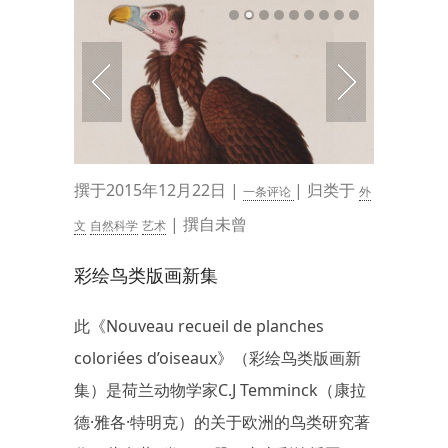
撰于2015年12月22日 |
| 归类于
一条评论
外
| 撰自未曾
文
自然科学
艺术
彩绘鸟类版画新集
此《Nouveau recueil de planches
coloriées d’oiseaux》（彩绘鸟类版画新
集）是荷兰动物学家C.J Temminck（康拉
德·雅各·特明克）的关于欧洲的鸟类研究著