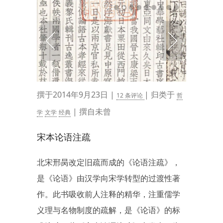
撰于2014年9月23日 |
| 归类于
12 条评论
哲
| 撰自未曾
学
文学
经典
宋本论语注疏
北宋邢昺改定旧疏而成的《论语注疏》，
是《论语》由汉学向宋学转型的过渡性著
作。此书吸收前人注释的精华，注重儒学
义理与名物制度的疏解，是《论语》的标