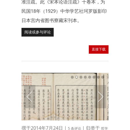
准注疏。此《宋本论语注疏》十卷本，为
民国18年（1929）中华学艺社珂罗版影印
日本宫内省图书寮藏宋刊本。
阅读或参与评论
直接下载
撰于2014年7月24日 |
| 归类于
5 条评论
哲学