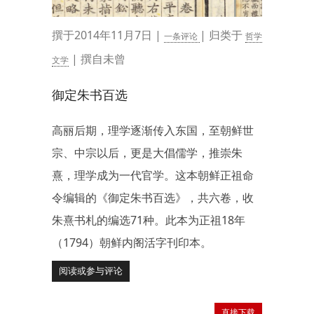
撰于2014年11月7日 |
| 归类于
一条评论
哲学
| 撰自未曾
文学
御定朱书百选
高丽后期，理学逐渐传入东国，至朝鲜世
宗、中宗以后，更是大倡儒学，推崇朱
熹，理学成为一代官学。这本朝鲜正祖命
令编辑的《御定朱书百选》，共六卷，收
朱熹书札的编选71种。此本为正祖18年
（1794）朝鲜内阁活字刊印本。
阅读或参与评论
直接下载