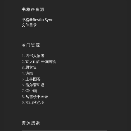
书格@资源
书格@Resilio Sync
文件目录
冷门资源
四书人物考
宣大山西三镇图说
思玄集
诗缉
上林图卷
能尔斋印谱
诗中画
岳雪楼书画录
江山秋色图
资源搜索