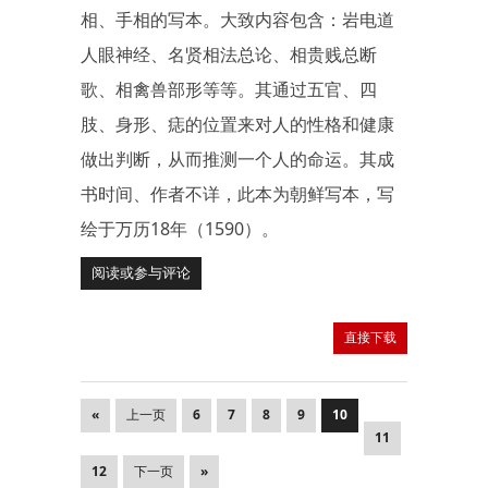
相、手相的写本。大致内容包含：岩电道
人眼神经、名贤相法总论、相贵贱总断
歌、相禽兽部形等等。其通过五官、四
肢、身形、痣的位置来对人的性格和健康
做出判断，从而推测一个人的命运。其成
书时间、作者不详，此本为朝鲜写本，写
绘于万历18年（1590）。
阅读或参与评论
直接下载
«
上一页
6
7
8
9
10
11
12
下一页
»