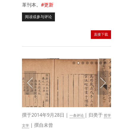
革刊本。
#更新
阅读或参与评论
直接下载
撰于2014年9月28日 |
| 归类于
一条评论
哲学
| 撰自未曾
文学