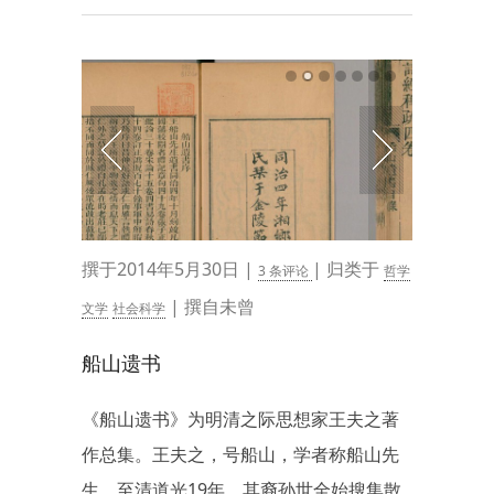
撰于2014年5月30日 |
| 归类于
3 条评论
哲学
| 撰自未曾
文学
社会科学
船山遗书
《船山遗书》为明清之际思想家王夫之著
作总集。王夫之，号船山，学者称船山先
生。至清道光19年，其裔孙世全始搜集散