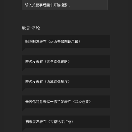
最新评论
呜呜呜
发表在《
远西奇器图说录最
》
匿名
发表在《
古圣贤像传略
》
匿名
发表在《
西藏造像量度
》
辛苦你特意来踩一脚了
发表在《
武经总要
》
初来者
发表在《
古籍艳本汇总
》