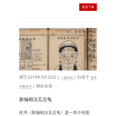
直接下载
撰于2014年3月25日 |
| 归类于
一条评论
哲学
| 撰自未曾
宗教玄学
新编相法五总龟
此书《新编相法五总龟》是一本介绍面