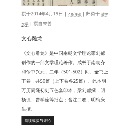
撰于2014年4月19日 |
| 归类于
2 条评论
哲学
| 撰自未曾
文学
文心雕龙
《文心雕龙》是中国南朝文学理论家刘勰
创作的一部文学理论著作。成书于南朝齐
和帝中兴元﹑二年（501-502）间。全书上
下卷，共50篇（上下卷各25篇）。此本明
万历闵绳初刻五色套印本，梁刘勰撰，明
杨慎、曹学佺等批点；含注二卷，明梅庆
生撰。
阅读或参与评论