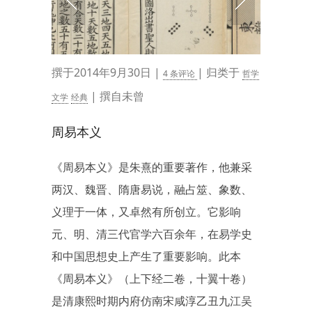
撰于2014年9月30日 |
| 归类于
4 条评论
哲学
| 撰自未曾
文学
经典
周易本义
《周易本义》是朱熹的重要著作，他兼采
两汉、魏晋、隋唐易说，融占筮、象数、
义理于一体，又卓然有所创立。它影响
元、明、清三代官学六百余年，在易学史
和中国思想史上产生了重要影响。此本
《周易本义》（上下经二卷，十翼十卷）
是清康熙时期内府仿南宋咸淳乙丑九江吴