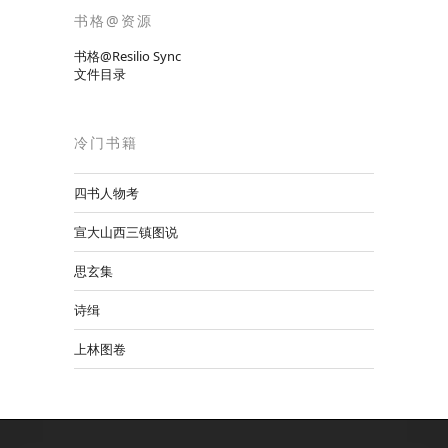
书格@资源
书格@Resilio Sync
文件目录
冷门书籍
四书人物考
宣大山西三镇图说
思玄集
诗缉
上林图卷