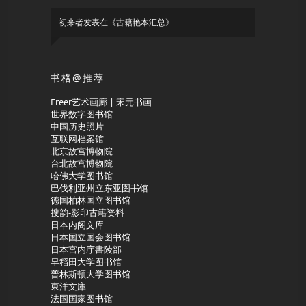
初来者
发表在《
古籍艳本汇总
》
书格@推荐
Freer艺术画廊 | 宋元书画
世界数字图书馆
中国历史照片
互联网档案馆
北京故宫博物院
台北故宫博物院
哈佛大学图书馆
巴伐利亚州立东亚图书馆
德国柏林国立图书馆
搜韵-影印古籍资料
日本内阁文库
日本国立国会图书馆
日本宮内庁書陵部
早稻田大学图书馆
普林斯顿大学图书馆
東洋文庫
法国国家图书馆