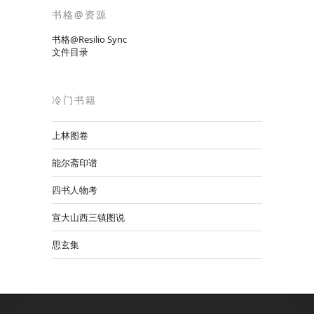
书格@资源
书格@Resilio Sync
文件目录
冷门书籍
上林图卷
能尔斋印谱
四书人物考
宣大山西三镇图说
思玄集