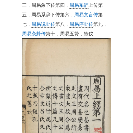
三，周易象下传第四，
周易系辞
上传第
五，周易系辞下传第六，
周易文言传
第
七，
周易说卦传
第八，
周易序卦传
第九，
周易杂卦传
第十，周易五赞，筮仪