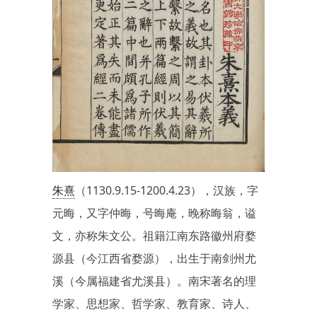
朱熹
（1130.9.15-1200.4.23），汉族，字
元晦，又字仲晦，号晦庵，晚称晦翁，谥
文，亦称朱文公。祖籍江南东路徽州府婺
源县（今江西省婺源），出生于南剑州尤
溪（今属福建省尤溪县）。南宋著名的理
学家、思想家、哲学家、教育家、诗人、