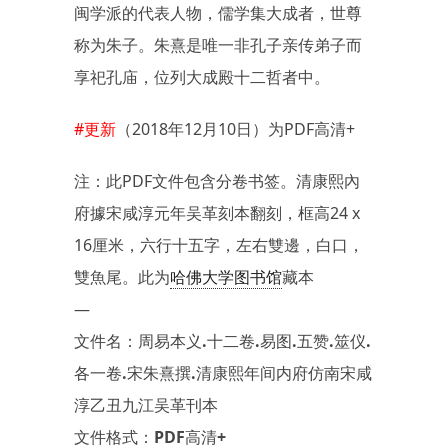
闽学派的代表人物，儒学集大成者，世尊
称为朱子。朱熹是唯一非孔子亲传弟子而
享祀孔庙，位列大成殿十二哲者中。
#更新
（2018年12月10日）为PDF高清+
注：此PDF文件包含分卷书签。清康熙內
府據宋咸淳元年吴革刻本翻刻，框高24 x
16厘米，六行十五字，左右雙邊，白口，
雙魚尾。此为
哈佛大学图书馆
藏本
—
文件名：周易本义.十二卷.易图.五赞.筮仪.
各一卷.宋朱熹撰.清康熙年间内府仿南宋咸
淳乙丑九江吴革刊本
文件格式：PDF高清+