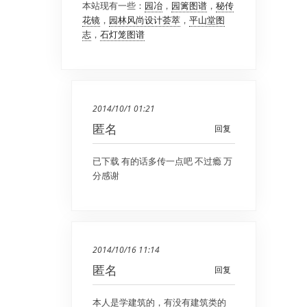
本站现有一些：
园冶
，
园篱图谱
，
秘传
花镜
，
园林风尚设计荟萃
，
平山堂图
志
，
石灯笼图谱
2014/10/1 01:21
匿名
回复
已下载 有的话多传一点吧 不过瘾 万
分感谢
2014/10/16 11:14
匿名
回复
本人是学建筑的，有没有建筑类的