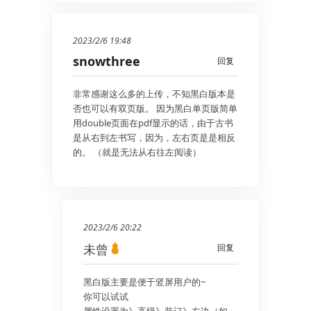
2023/2/6 19:48
snowthree
回复
非常感谢这么多的上传，不知黑白版本是
否也可以有双页版。 因为黑白单页版简单
用double页面在pdf显示的话，由于古书
是从右到左书写，因为，左右页是是相反
的。 （就是无法从右往左阅读）
2023/2/6 20:22
未曾
回复
黑白版主要是便于竖屏用户的~
你可以试试
属性设置为》高级》装订》右边（如