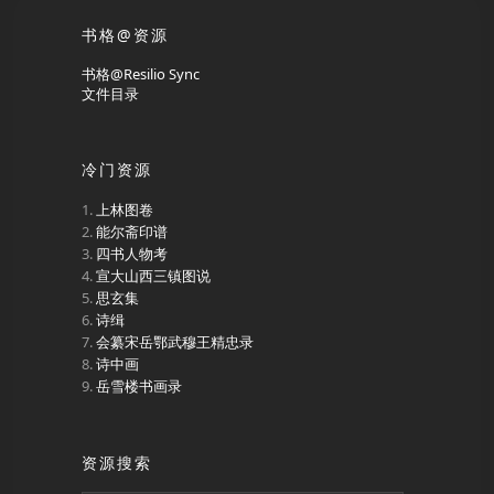
书格@资源
书格@Resilio Sync
文件目录
冷门资源
上林图卷
能尔斋印谱
四书人物考
宣大山西三镇图说
思玄集
诗缉
会纂宋岳鄂武穆王精忠录
诗中画
岳雪楼书画录
资源搜索