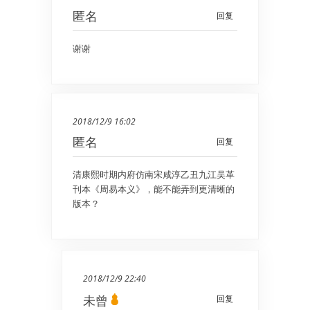
匿名
回复
谢谢
2018/12/9 16:02
匿名
回复
清康熙时期内府仿南宋咸淳乙丑九江吴革
刊本《周易本义》，能不能弄到更清晰的
版本？
2018/12/9 22:40
未曾
回复