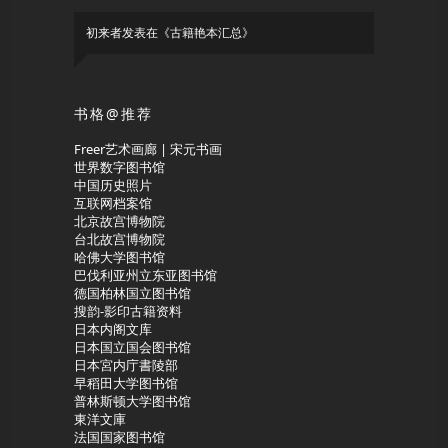
初来者
发表在《
古籍艳本汇总
》
书格@推荐
Freer艺术画廊 | 宋元书画
世界数字图书馆
中国历史照片
互联网档案馆
北京故宫博物院
台北故宫博物院
哈佛大学图书馆
巴伐利亚州立东亚图书馆
德国柏林国立图书馆
搜韵-影印古籍资料
日本内阁文库
日本国立国会图书馆
日本宮内庁書陵部
早稻田大学图书馆
普林斯顿大学图书馆
東洋文庫
法国国家图书馆