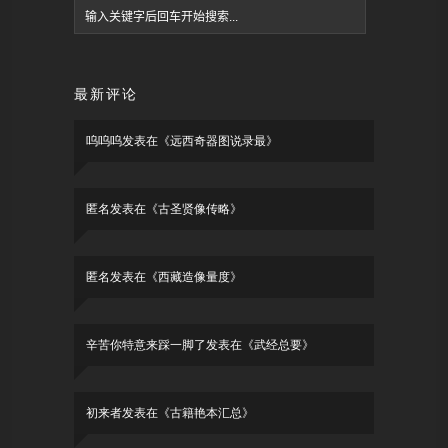
最新评论
呜呜呜
发表在《
远西奇器图说录最
》
匿名
发表在《
古圣贤像传略
》
匿名
发表在《
西藏造像量度
》
辛苦你特意来踩一脚了
发表在《
武经总要
》
初来者
发表在《
古籍艳本汇总
》