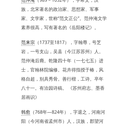
范仲淹
（989－1052年），字希文，汉
族，北宋著名的政治家、思想家、军事
家、文学家，世称“范文正公”。范仲淹文学
素养很高，写有著名的《岳阳楼记》。
范来宗
（1737至1817），字翰尊，号芝
岩，一号支山，吴县（今江苏苏州）人。
范仲淹后裔。乾隆四十年（一七七五）进
士，官翰林院编修。花卉得指授于椿，风
格自超，别具秀骨。善行楷，工诗。卒年
八十一。有洽园诗稿。 《苏州府志、墨香
居画识》
韩愈
（768年—824年），字退之，河南河
阳（今河南省孟州市）人，汉族，郡望河