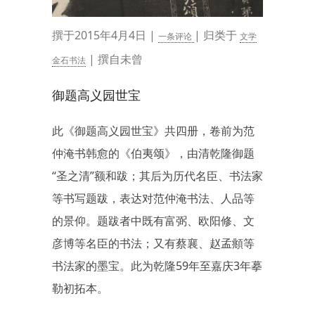
撰于2015年4月4日 |
| 归类于
一条评论
文学
| 撰自未曾
金石书法
御题高义园世宝
此《御题高义园世宝》共四册，卷前为范
仲淹书韩愈的《伯夷颂》，由清乾隆御题
“圣之清”额和跋；其后为历代名臣、书法家
等书写题跋，表达对范仲淹书法、人品等
的景仰。题跋者中既有富弼、欧阳修、文
彦博等名臣的书法；又有蔡襄、赵孟頫等
书法家的墨宝。此为乾隆59年至嘉庆3年摹
勒初拓本。