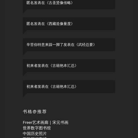
匿名
发表在《
古圣贤像传略
》
匿名
发表在《
西藏造像量度
》
辛苦你特意来踩一脚了
发表在《
武经总要
》
初来者
发表在《
古籍艳本汇总
》
初来者
发表在《
古籍艳本汇总
》
书格@推荐
Freer艺术画廊 | 宋元书画
世界数字图书馆
中国历史照片