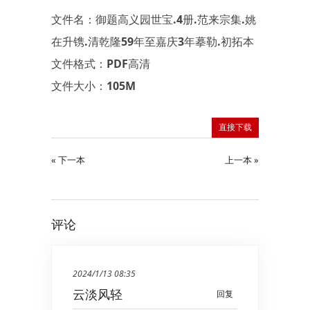
文件名：御题高义园世宝.4册.范来宗集.姚
在升镌.清乾隆59年至嘉庆3年摹勒.初拓本
文件格式：PDF高清
文件大小：105M
直接下载
« 下一本
上一本 »
评论
2024/1/13 08:35
云淡风轻
回复