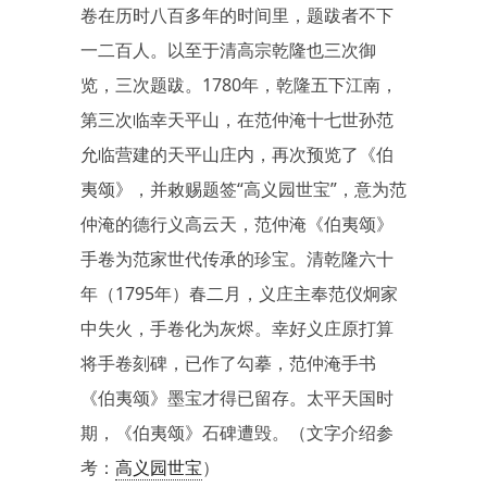
卷在历时八百多年的时间里，题跋者不下
一二百人。以至于清高宗乾隆也三次御
览，三次题跋。1780年，乾隆五下江南，
第三次临幸天平山，在范仲淹十七世孙范
允临营建的天平山庄内，再次预览了《伯
夷颂》，并敕赐题签“高义园世宝”，意为范
仲淹的德行义高云天，范仲淹《伯夷颂》
手卷为范家世代传承的珍宝。清乾隆六十
年（1795年）春二月，义庄主奉范仪炯家
中失火，手卷化为灰烬。幸好义庄原打算
将手卷刻碑，已作了勾摹，范仲淹手书
《伯夷颂》墨宝才得已留存。太平天国时
期，《伯夷颂》石碑遭毁。（文字介绍参
考：
高义园世宝
）