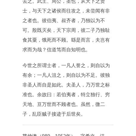
去之。武王、周公，圣也，从天下之贤
士，与天下之诸侯而往攻之，未尝闻有非
之者也。彼伯夷、叔齐者，乃独以为不
可。殷既灭矣，天下宗周，彼二子乃独耻
食其粟，饿死而不顾。繇是而言，夫岂有
求而为哉？信道笃而自知明也。
今世之所谓士者，一凡人誉之，则自以为
有余；一凡人沮之，则自以为不足。彼独
非圣人而自是如此。夫圣人，乃万世之标
准也。余故曰：若伯夷者，特立独行、穷
天地、亘万世而不顾者也。虽然，微二
子，乱臣贼子接迹于后世矣。