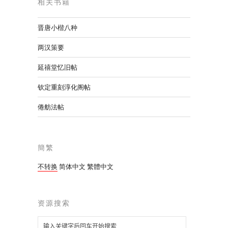
相关书籍
晋唐小楷八种
两汉策要
延禧堂忆旧帖
钦定重刻淳化阁帖
倦舫法帖
簡繁
不转换
简体中文
繁體中文
资源搜索