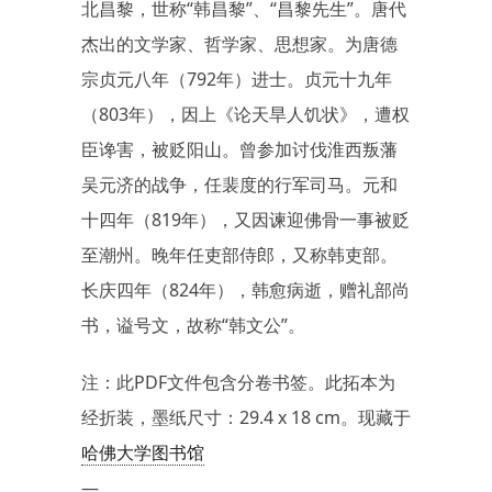
北昌黎，世称“韩昌黎”、“昌黎先生”。唐代
杰出的文学家、哲学家、思想家。为唐德
宗贞元八年（792年）进士。贞元十九年
（803年），因上《论天旱人饥状》，遭权
臣谗害，被贬阳山。曾参加讨伐淮西叛藩
吴元济的战争，任裴度的行军司马。元和
十四年（819年），又因谏迎佛骨一事被贬
至潮州。晚年任吏部侍郎，又称韩吏部。
长庆四年（824年），韩愈病逝，赠礼部尚
书，谥号文，故称“韩文公”。
注：此PDF文件包含分卷书签。此拓本为
经折装，墨纸尺寸：29.4 x 18 cm。现藏于
哈佛大学图书馆
—