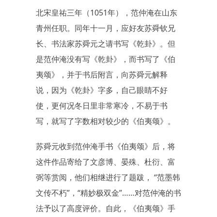
北宋皇祐三年（1051年），范仲淹在山东
青州任职。同年十一月，应好友苏舜钦兄
长、书法家苏舜元之请书写《乾卦》。但
是范仲淹没有写《乾卦》，而书写了《伯
夷颂》，并于书后附言，向苏舜元解释
说，因为《乾卦》字多，自己眼睛不好
使，更何况冬日里非常寒冷，不易于书
写，就写了字数相对较少的《伯夷颂》。
苏舜元收到范仲淹手书《伯夷颂》后，将
这件作品寄给了文彦博、晏殊、杜衍、富
弼等赏阅，他们相继进行了题跋， “范墨韩
文传不朽”，“精妙极双金”……对范仲淹的书
法予以了高度评价。自此，《伯夷颂》手