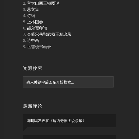
宣大山西三镇图说
思玄集
诗缉
上林图卷
能尔斋印谱
会纂宋岳鄂武穆王精忠录
诗中画
岳雪楼书画录
资源搜索
最新评论
呜呜呜
发表在《
远西奇器图说录最
》