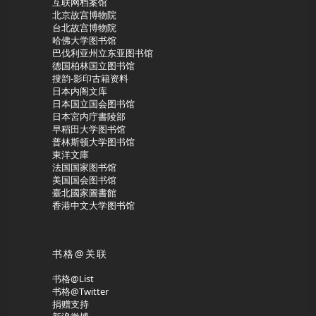
互联网档案馆
北京故宫博物院
台北故宫博物院
哈佛大学图书馆
巴伐利亚州立东亚图书馆
德国柏林国立图书馆
搜韵-影印古籍资料
日本内阁文库
日本国立国会图书馆
日本宮内庁書陵部
早稻田大学图书馆
普林斯顿大学图书馆
東洋文庫
法国国家图书馆
美国国会图书馆
臺北國家圖書館
香港中文大学图书馆
书格@关联
书格@List
书格@Twitter
捐赠支持