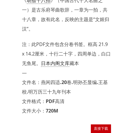
《
胡笳十八拍
》（中国古代十大名曲之
一）是古乐府琴曲歌辞，一章为一拍，共
十八章，故有此名，反映的主题是“文姬归
汉”。
注：此PDF文件包含分卷书签。框高 21.9
x 14.2厘米，十行二十字，四周单边，白口
无鱼尾。
日本内阁文库
藏本
—
文件名：燕闲四适.20卷.明孙丕显编.王基
校.明万历三十九年刊本
文件格式：PDF高清
文件大小：720M
直接下载