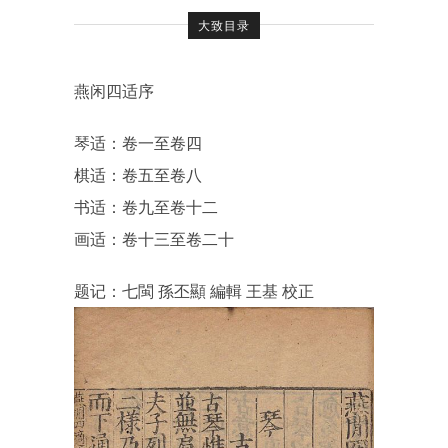
大致目录
燕闲四适序
琴适：卷一至卷四
棋适：卷五至卷八
书适：卷九至卷十二
画适：卷十三至卷二十
题记：
七閩 孫丕顯 編輯 王基 校正