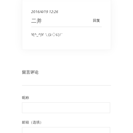
2016/4/19 12:26
二并
回复
Y(^_^)Y ㄟ(≧◇≦)ㄏ
留言评论
昵称
邮箱（选填）