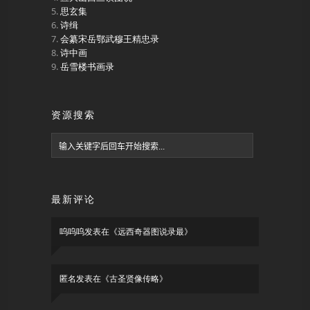
思玄集
诗缉
会纂宋岳鄂武穆王精忠录
诗中画
岳雪楼书画录
资源搜索
最新评论
呜呜呜
发表在《
远西奇器图说录最
》
匿名
发表在《
古圣贤像传略
》