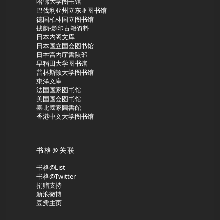
哈佛大学图书馆
巴伐利亚州立东亚图书馆
德国柏林国立图书馆
搜韵-影印古籍资料
日本内阁文库
日本国立国会图书馆
日本宮内庁書陵部
早稻田大学图书馆
普林斯顿大学图书馆
東洋文庫
法国国家图书馆
美国国会图书馆
臺北國家圖書館
香港中文大学图书馆
书格@关联
书格@List
书格@Twitter
捐赠支持
新浪微博
豆瓣主页