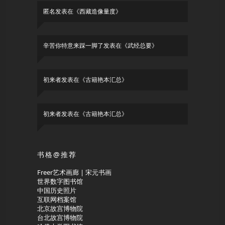
匿名
发表在《
西藏造像量度
》
辛苦你特意来踩一脚了
发表在《
武经总要
》
初来者
发表在《
古籍艳本汇总
》
初来者
发表在《
古籍艳本汇总
》
书格@推荐
Freer艺术画廊 | 宋元书画
世界数字图书馆
中国历史照片
互联网档案馆
北京故宫博物院
台北故宫博物院