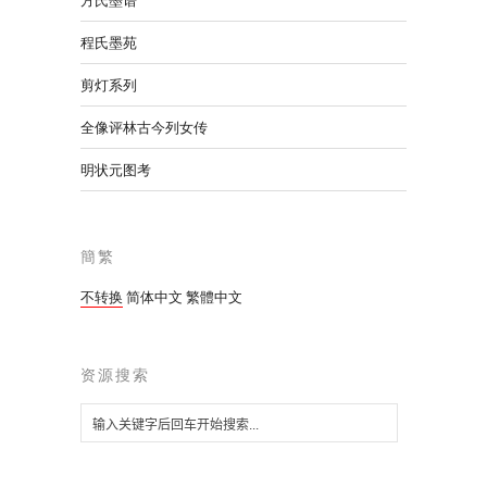
方氏墨谱
程氏墨苑
剪灯系列
全像评林古今列女传
明状元图考
簡繁
不转换
简体中文
繁體中文
资源搜索