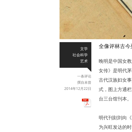
全像评林古今
文学
社会科学
晚明是中国女教
艺术
女传》是明代茅
一条评论
古代汉族妇女事
撰自未曾
2014年12月22日
式，图上方通栏
台三台馆刊本。
明代刊刻刘向《
为兴旺发达的时