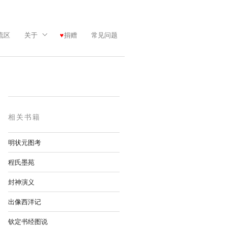
流区
关于
捐赠
常见问题
相关书籍
明状元图考
程氏墨苑
封神演义
出像西洋记
钦定书经图说