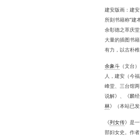
建安版画：建安
所刻书籍称“建
余彰德之萃庆堂
大量的插图书籍
有力，以古朴稚
余象斗
（文台）
人，建安（今福
峰堂、三台馆两
说解》、《麟经
林
》（本站已发
《
列女传
》是一
部妇女史。作者