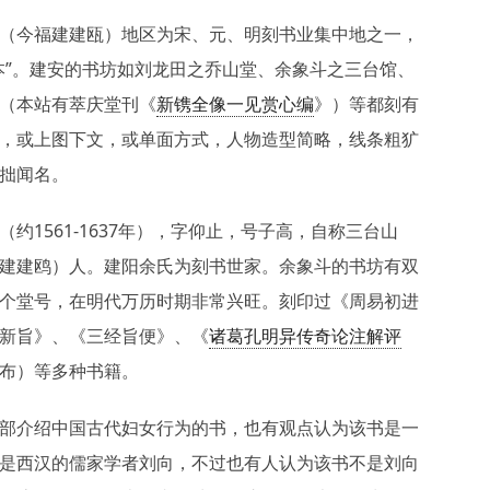
（今福建建瓯）地区为宋、元、明刻书业集中地之一，
本”。建安的书坊如刘龙田之乔山堂、余象斗之三台馆、
（本站有萃庆堂刊《
新镌全像一见赏心编
》）等都刻有
，或上图下文，或单面方式，人物造型简略，线条粗犷
拙闻名。
（约1561-1637年），字仰止，号子高，自称三台山
建建鸥）人。建阳余氏为刻书世家。余象斗的书坊有双
个堂号，在明代万历时期非常兴旺。刻印过《周易初进
新旨》、《三经旨便》、《
诸葛孔明异传奇论注解评
布）等多种书籍。
部介绍中国古代妇女行为的书，也有观点认为该书是一
是西汉的儒家学者刘向，不过也有人认为该书不是刘向