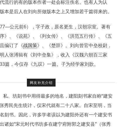
代流行的有的版本作者一处会标注佚名。也有人为认
版本是后人在刘向所做版本之上又增加若干篇得来的。
77—公元前6），字子政，原名更生，汉朝宗室。著有
序》、《说苑》、《列女传》、《洪范五行传》、《五
且编订了《
战国策
》、《楚辞》。刘向曾官中垒校尉，
明人张溥辑有《刘中垒集》，收入《汉魏六朝百三家
33篇，今仅存《九叹》一篇。子为经学家刘歆。
网友补充介绍
官、私、坊刻书中用得最多的地名，建阳刻书家自称“建安
据张秀民先生统计，仅宋代就有二十八家。自宋至明，当
名刻书。因此，许多学者误以为建阳外还有一个建安书
出诸如“宋元时代书坊多在建宁府附郭之建安县”（张秀