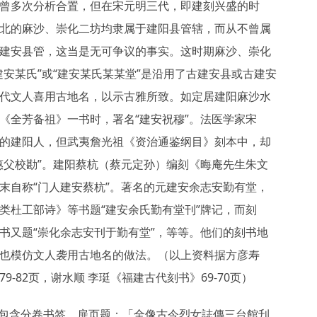
曾多次分析合置，但在宋元明三代，即建刻兴盛的时
北的麻沙、崇化二坊均隶属于建阳县管辖，而从不曾属
建安县管，这当是无可争议的事实。这时期麻沙、崇化
建安某氏”或“建安某氏某某堂”是沿用了古建安县或古建安
代文人喜用古地名，以示古雅所致。如定居建阳麻沙水
《全芳备祖》一书时，署名“建安祝穆”。法医学家宋
的建阳人，但武夷詹光祖《资治通鉴纲目》刻本中，却
惠父校勘”。建阳蔡杭（蔡元定孙）编刻《晦庵先生朱文
末自称“门人建安蔡杭”。著名的元建安余志安勤有堂，
类杜工部诗》等书题“建安余氏勤有堂刊”牌记，而刻
书又题“崇化余志安刊于勤有堂”，等等。他们的刻书地
也模仿文人袭用古地名的做法。（以上资料据方彦寿
9-82页，谢水顺 李珽《福建古代刻书》69-70页）
件包含分卷书签。扉页题：「全像古今烈女誌傳三台館刋