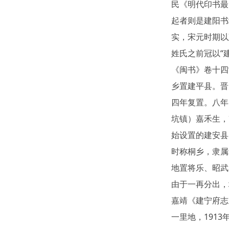
民《明代印书最
起者则是建阳书
实，宋元时期以
姓氏之前冠以“
《闽书》卷十四
乡置建平县。晋
四年复置。八年
坑镇）嘉禾生，
始设置的建安县
时称桐乡，隶属
地置将乐、昭武
由于一再分出，
嘉靖《建宁府志
一里地，191