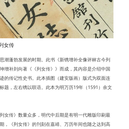
列女传
思潮蓬勃发展的时期。此书《新镌增补全像评林古今列
坤增补刘向著《《列女传》》而成，其内容是介绍中国
迹的传记性史书。此本插图（建安版画）版式为双面连
标题，左右镌以联语。此本为明万历19年（1591）余文
列女传》数量众多，明代中后期是有明一代雕版印刷最
期，《列女传》的刊刻在嘉靖、万历年间也随之达到高