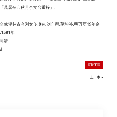
「萬曆辛卯秋月余文台重梓」。
全像评林古今列女传.8卷.刘向撰.茅坤补.明万历19年余
1591年
F高清
M
直接下载
上一本 »