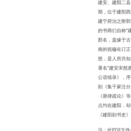
建安、建阳二县
期，位于建阳西
建宁府治之附郭
的书商们自称“
郡名，盖缘于古
南的祝穆在订正
慈，是人所共知
署名“建安宋慈
公语续录》，序
刻《集千家注分
《唐律疏论》等
点均在建阳，却
《建阳刻书史》7
注：此PDF文