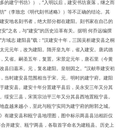
多的建宁书坊》），“入明以后，建安书坊衰落，继之而
坊”（李致忠《明代刻书述略》）等不正确的结论。其
建安地名刻书者，绝大部分都在建阳。刻书家在自己的
建安”之名，与“建安”的历史沿革有关。据明 何乔远编撰
“方域志 建阳县”载：“汉建安十年，三国吴析建安县之桐
太元元年，改为建阳。隋开皇九年，省入建安。唐武德
，又省。嗣圣五年，复置。宋景定元年，唐石里（今黄
改县曰嘉禾。元，复名建阳。皇朝因之。”汉献帝建安初
，当时建安县范围相当于宋、元、明时的建宁府。建阳
于建安县。建安十年分置建平县后，吴永安三年又分其
、绥安三县，宋英宗治平三年又分其县西地置瓯宁县。
地盘越来越小，至此与瓯宁实同为建宁府的附郭之城。
》有建安县和瓯宁县地理图，图中标示两县县治相距仅
3年合并建安、瓯宁两县，各取首字命名为建瓯县。历史上