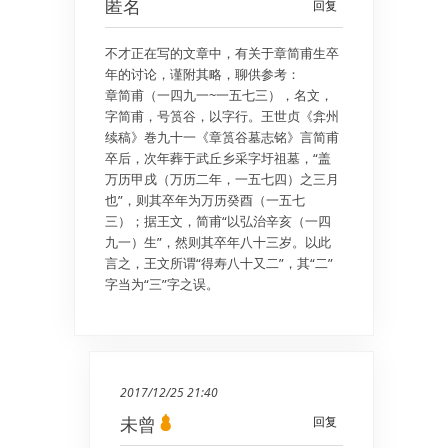
匿名
回复
不才正在写的文章中，有关于章简甫生卒
年的讨论，谨附其略，聊供参考：
章简甫（一四九一~一五七三），名文，
字简甫，号筼谷，以字行。王世贞《弇州
续稿》巻九十一《章筼谷墓志铭》言简甫
卒后，次年葬于武丘乡采字圩祖墓，“盖
万历甲戌（万历二年，一五七四）之三月
也”，则其卒年为万历癸酉（一五七
三）；据王文，简甫“以弘治辛亥（一四
九一）生”，然则其卒年八十三岁。以此
言之，王文所谓“得寿八十又二”，其“二”
字当为“三”字之误。
2017/12/25 21:40
未曾
回复