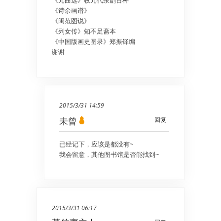
《元曲选》收元代杂剧百种
《诗余画谱》
《闺范图说》
《列女传》知不足斋本
《中国版画史图录》郑振铎编
谢谢
2015/3/31 14:59
未曾
回复
已经记下，应该是都没有~
我会留意，其他图书馆是否能找到~
2015/3/31 06:17