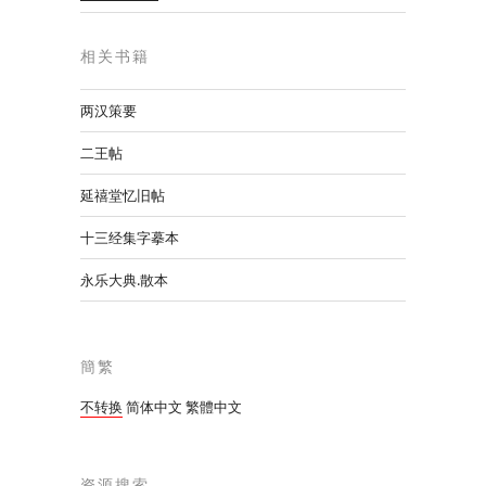
相关书籍
两汉策要
二王帖
延禧堂忆旧帖
十三经集字摹本
永乐大典.散本
簡繁
不转换
简体中文
繁體中文
资源搜索