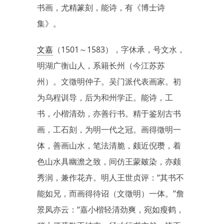
书画，尤精篆刻，能诗，有《博士诗
集》。
文嘉
（1501～1583），字休承，号文水，
明湖广衡山人，系籍长州（今江苏苏
州）。文徵明仲子。吴门派代表画家。初
为乌程训导，后为和州学正。能诗，工
书，小楷清劲，亦善行书。精于鉴别古书
画，工石刻，为明一代之冠。画得徵明一
体，善画山水，笔法清脆，颇近倪瓒，着
色山水具幽澹之致，间仿王蒙皴染，亦颇
秀润，兼作花卉。明人王世贞评：“其书不
能如兄，而画得待诏（文徵明）一体。”詹
景凤亦云：“嘉小楷轻清劲爽，宛如瘦鹤，