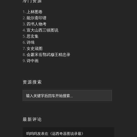
冷门资源
上林图卷
能尔斋印谱
四书人物考
宣大山西三镇图说
思玄集
诗缉
女史箴图
会纂宋岳鄂武穆王精忠录
诗中画
资源搜索
最新评论
呜呜呜
发表在《
远西奇器图说录最
》