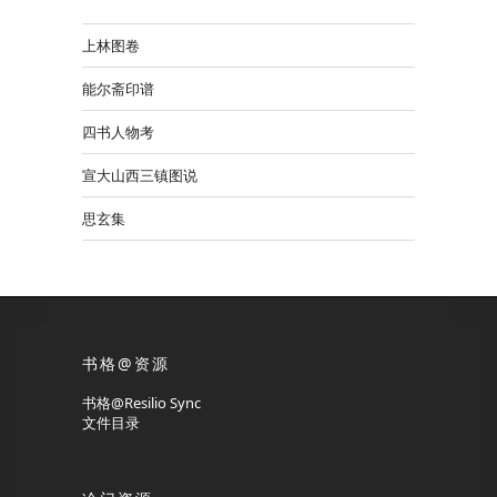
上林图卷
能尔斋印谱
四书人物考
宣大山西三镇图说
思玄集
书格@资源
书格@Resilio Sync
文件目录