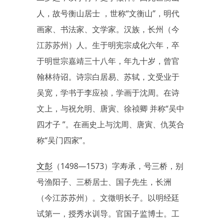
人，故号衡山居士 ，世称“文衡山”，明代
画家、书法家、文学家。汉族，长州（今
江苏苏州）人。生于明宪宗成化六年，卒
于明世宗嘉靖三十八年，年九十岁，曾官
翰林待诏。诗宗白居易、苏轼，文受业于
吴宽，学书于李应祯，学画于沈周。在诗
文上，与祝允明、唐寅、徐祯卿 并称“吴中
四才子 ”。在画史上与沈周、唐寅、仇英合
称“吴门四家”。
文彭
（1498—1573）字寿承，号三桥，别
号渔阳子、三桥居士、国子先生，长洲
（今江苏苏州）。文徵明长子。以明经廷
试第一，授秀水训导。官国子监博士。工