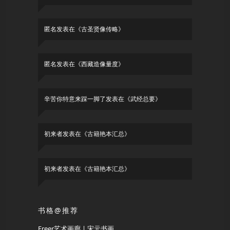
匿名
发表在《
古圣贤像传略
》
匿名
发表在《
西藏造像量度
》
辛苦你特意来踩一脚了
发表在《
武经总要
》
初来者
发表在《
古籍艳本汇总
》
初来者
发表在《
古籍艳本汇总
》
书格@推荐
Freer艺术画廊 | 宋元书画