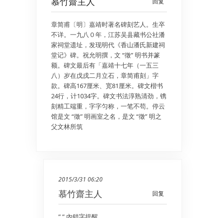
慕竹齋主人
回复
章简甫〔明〕嘉靖时著名碑刻艺人。生卒
不详。一九八０年，江苏吴县藏书公社潘
家祠堂遗址，发现明代《香山潘氏新建祠
堂记》碑。祝允明撰，文 “徵” 明书并篆
额。碑文最后有「嘉靖十七年（一五三
八）岁在戊戌二月立石，章简甫刻」字
款。碑高167厘米、宽81厘米。碑文楷书
24行，计1034字。碑文书法淳熟清劲，镌
刻精工端重，字字匀称，一笔不苟。停云
馆是文 “徵” 明画室之名，是文 “徵” 明之
父文林所筑
2015/3/31 06:20
慕竹齋主人
回复
” ” 內錯字提醒