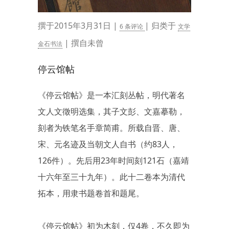
撰于2015年3月31日 |
| 归类于
6 条评论
文学
| 撰自未曾
金石书法
停云馆帖
《停云馆帖》是一本汇刻丛帖，明代著名
文人文徵明选集，其子文彭、文嘉摹勒，
刻者为铁笔名手章简甫。所载自晋、唐、
宋、元名迹及当朝文人自书（约83人，
126件）。先后用23年时间刻121石（嘉靖
十六年至三十九年）。此十二卷本为清代
拓本，用隶书题卷首和题尾。
《停云馆帖》初为木刻，仅4卷，不久即为