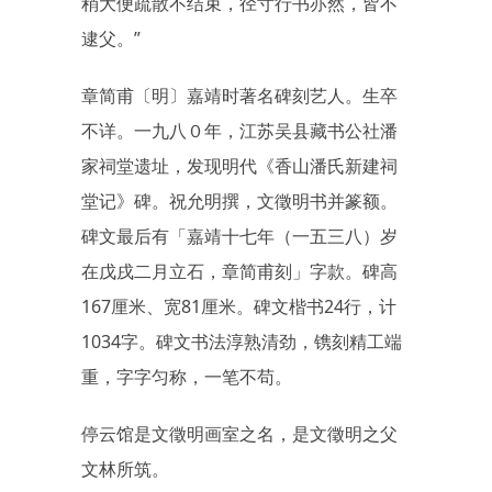
稍大便疏散不结束，径寸行书亦然，皆不
逮父。”
章简甫〔明〕嘉靖时著名碑刻艺人。生卒
不详。一九八０年，江苏吴县藏书公社潘
家祠堂遗址，发现明代《香山潘氏新建祠
堂记》碑。祝允明撰，文徵明书并篆额。
碑文最后有「嘉靖十七年（一五三八）岁
在戊戌二月立石，章简甫刻」字款。碑高
167厘米、宽81厘米。碑文楷书24行，计
1034字。碑文书法淳熟清劲，镌刻精工端
重，字字匀称，一笔不苟。
停云馆是文徵明画室之名，是文徵明之父
文林所筑。