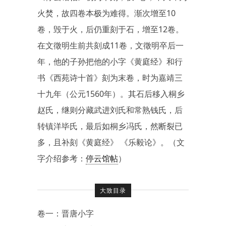
火焚，故四卷本极为难得。渐次增至10
卷，毁于火，后仍重刻于石，增至12卷。
在文徵明生前共刻成11卷，文徵明卒后一
年，他的子孙把他的小字《黄庭经》和行
书《西苑诗十首》刻为末卷，时为嘉靖三
十九年（公元1560年）。其石后移入桐乡
赵氏，继则分藏武进刘氏和常熟钱氏，后
转镇洋毕氏，最后如桐乡冯氏，然断裂已
多，且补刻《黄庭经》 《乐毅论》。（文
字介绍参考：
停云馆帖
）
大致目录
卷一：晋唐小字