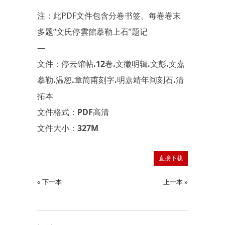
注：此PDF文件包含分卷书签。每卷卷末
多题“文氏停雲館摹勒上石”题记
—
文件：停云馆帖.12卷.文徵明辑.文彭.文嘉
摹勒.温恕.章简甫刻字.明嘉靖年间刻石.清
拓本
文件格式：PDF高清
文件大小：327M
直接下载
« 下一本
上一本 »