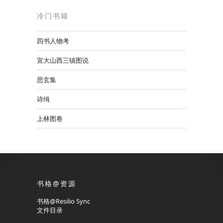
冷门书籍
四书人物考
宣大山西三镇图说
思玄集
诗缉
上林图卷
书格@资源
书格@Resilio Sync
文件目录