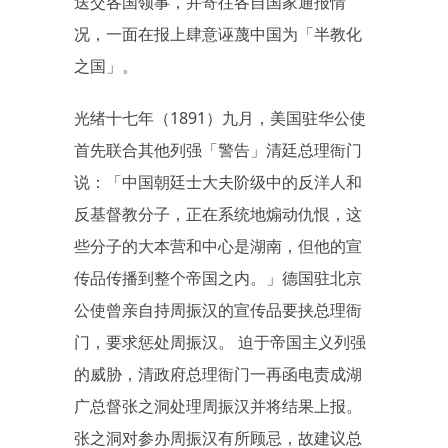
送交各国领事，并寄往各自国家通报情
况，一面在报上肆意诬蔑中国为「半教化
之国」。
光绪十七年（1891）九月，美国驻华公使
首先联合其他列强「警告」清廷总理衙门
说：「中国朝廷士大夫阶级中的反洋人和
反基督教分子，正在系统地煽动仇恨，这
些分子的大本营和中心是湖南，但他的宣
传品传播到整个帝国之内。」德国驻北京
公使曾亲自持周振汉的宣传品要挟总理衙
门，要求惩处周振汉。 迫于帝国主义列强
的威胁，清政府总理衙门一再函电责成湖
广总督张之洞处理周振汉并将结果上报。
张之洞对参办周振汉有所顾忌，故建议总