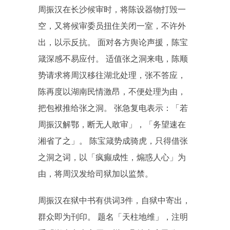
周振汉在长沙候审时，将陈设器物打毁一
空，又将候审委员扭住关闭一室，不许外
出，以示反抗。 面对各方舆论声援，陈宝
箴深感不易应付。 适值张之洞来电，陈顺
势请求将周汉移往湖北处理，张不答应，
陈再度以湖南民情激昂，不便处理为由，
把包袱推给张之洞。 张急复电表示：「若
周振汉解鄂，断无人敢审」，「务望速在
湘省了之」。 陈宝箴势成骑虎，只得借张
之洞之词，以「疯癫成性，煽惑人心」为
由，将周汉发给司狱加以监禁。
周振汉在狱中书有供词3件，自狱中寄出，
群众即为刊印。 题名「天柱地维」，注明