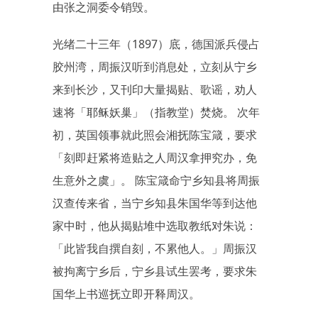
由张之洞委令销毁。
光绪二十三年（1897）底，德国派兵侵占
胶州湾，周振汉听到消息处，立刻从宁乡
来到长沙，又刊印大量揭贴、歌谣，劝人
速将「耶稣妖巢」（指教堂）焚烧。 次年
初，英国领事就此照会湘抚陈宝箴，要求
「刻即赶紧将造贴之人周汉拿押究办，免
生意外之虞」。 陈宝箴命宁乡知县将周振
汉查传来省，当宁乡知县朱国华等到达他
家中时，他从揭贴堆中选取教纸对朱说：
「此皆我自撰自刻，不累他人。」周振汉
被拘离宁乡后，宁乡县试生罢考，要求朱
国华上书巡抚立即开释周汉。