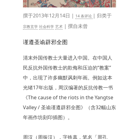
撰于2013年12月14日 |
| 归类于
14 条评论
| 撰自未曾
宗教玄学
社会科学
艺术
谨遵圣谕辟邪全图
清末外国传教士大量进入中国。在中国人
民反抗外国传教士的欺侮和压迫的“教案”
中，出现了许多幽默讽刺年画。例如这本
光绪17年出版，周汉编著的反抗传教一书
《The cause of the riots in the Yangtse
Valley / 圣谕谨遵辟邪全图》（含32幅山东
年画作坊刻印插图）。
周汉（周振汉），字铁真，笔名「周孔