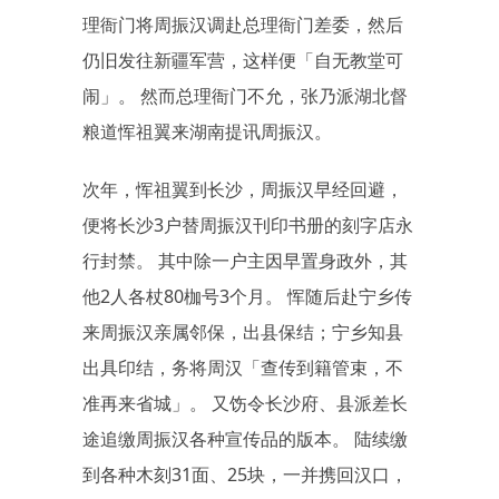
理衙门将周振汉调赴总理衙门差委，然后
仍旧发往新疆军营，这样便「自无教堂可
闹」。 然而总理衙门不允，张乃派湖北督
粮道恽祖翼来湖南提讯周振汉。
次年，恽祖翼到长沙，周振汉早经回避，
便将长沙3户替周振汉刊印书册的刻字店永
行封禁。 其中除一户主因早置身政外，其
他2人各杖80枷号3个月。 恽随后赴宁乡传
来周振汉亲属邻保，出县保结；宁乡知县
出具印结，务将周汉「查传到籍管束，不
准再来省城」。 又饬令长沙府、县派差长
途追缴周振汉各种宣传品的版本。 陆续缴
到各种木刻31面、25块，一并携回汉口，