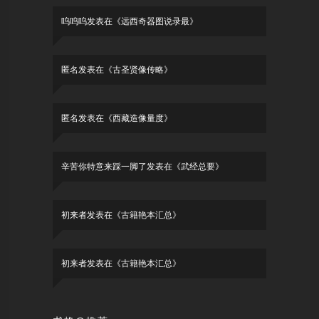
呜呜呜
发表在《
远西奇器图说录最
》
匿名
发表在《
古圣贤像传略
》
匿名
发表在《
西藏造像量度
》
辛苦你特意来踩一脚了
发表在《
武经总要
》
初来者
发表在《
古籍艳本汇总
》
初来者
发表在《
古籍艳本汇总
》