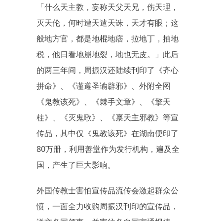
「什么天主教，妄称天父天兄，伤天理，
灭天伦，何时遭天遣天诛，天才有眼；这
般地方官，都是地棍地痞，拉地丁，抽地
税，他日看地崩地裂，地也无皮。」此后
的两三年间，周振汉还陆续刊印了《齐心
拼命》、《谨遵圣谕辟邪》、外附全图
《鬼教该死》、《棘手文章》、《擎天
柱》、《灭鬼歌》、《禀天主邪教》等宣
传品，其中仅《鬼教该死》在湖南便印了
80万册，利用善堂作为发行机构，遍及全
国，产生了巨大影响。
外国传教士害怕宣传品流传会激起群众公
愤，一面全力收购周振汉刊印的宣传品，