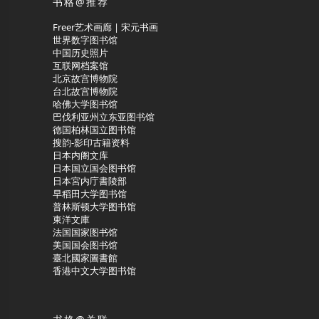
书格@推荐
Freer艺术画廊 | 宋元书画
世界数字图书馆
中国历史照片
互联网档案馆
北京故宫博物院
台北故宫博物院
哈佛大学图书馆
巴伐利亚州立东亚图书馆
德国柏林国立图书馆
搜韵-影印古籍资料
日本内阁文库
日本国立国会图书馆
日本宮内庁書陵部
早稻田大学图书馆
普林斯顿大学图书馆
東洋文庫
法国国家图书馆
美国国会图书馆
臺北國家圖書館
香港中文大学图书馆