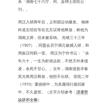
系「湖南七十六厅、州、县绅士庶民公
刊」。
周汉入狱两年后，义和团运动爆发。 翰林
科​​道左绍佐等在北京议将他释放，称他为
湖南义师，但未被采纳。 光绪三十三年
（1907），同盟会员宁调元被捕入狱，和
周振汉同羁一室。 周汉为宁作书云：「余
年六十，一生为虾戏达欺，不绝灭外来侵
凌，余死不甘心。」次年，湖南巡抚岑春
蓂允将周汉释放，他拒不出狱。 宣统二年
（1910）重病狱中，为亲属强行接回家
中，不久逝世。（文字介绍参考：
謹遵聖
諭辟邪全圖
）