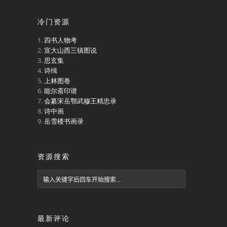
冷门资源
四书人物考
宣大山西三镇图说
思玄集
诗缉
上林图卷
能尔斋印谱
会纂宋岳鄂武穆王精忠录
诗中画
岳雪楼书画录
资源搜索
最新评论