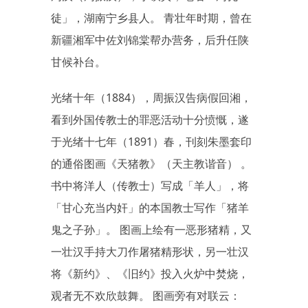
徒」，湖南宁乡县人。 青壮年时期，曾在
新疆湘军中佐刘锦棠帮办营务，后升任陕
甘候补台。
光绪十年（1884），周振汉告病假回湘，
看到外国传教士的罪恶活动十分愤慨，遂
于光绪十七年（1891）春，刊刻朱墨套印
的通俗图画《天猪教》（天主教谐音） 。
书中将洋人（传教士）写成「羊人」，将
「甘心充当内奸」的本国教士写作「猪羊
鬼之子孙」。 图画上绘有一恶形猪精，又
一壮汉手持大刀作屠猪精形状，另一壮汉
将《新约》、《旧约》投入火炉中焚烧，
观者无不欢欣鼓舞。 图画旁有对联云：