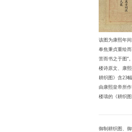
该图为康熙年间
奉焦秉贞重绘而
苦而书之于图”
楼诗原文、康熙
耕织图》含23
由康熙皇帝所作
楼璹的《耕织图
御制耕织图、御