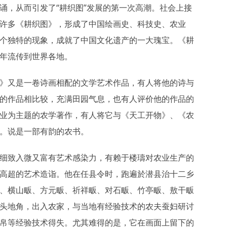
诵，从而引发了“耕织图”发展的第一次高潮。社会上接
许多《耕织图》，形成了中国绘画史、科技史、农业
个独特的现象，成就了中国文化遗产的一大瑰宝。《耕
年流传到世界各地。
》又是一卷诗画相配的文学艺术作品，有人将他的诗与
的作品相比较，充满田园气息，也有人评价他的作品的
业为主题的农学著作，有人将它与《天工开物》、《农
。说是一部有韵的农书。
细致入微又富有艺术感染力，有赖于楼璹对农业生产的
高超的艺术造诣。他在任县令时，跑遍於潜县治十二乡
、横山畈、方元畈、祈祥畈、对石畈、竹亭畈、敖干畈
头地角，出入农家，与当地有经验技术的农夫蚕妇研讨
帛等经验技术得失。尤其难得的是，它在画面上留下的