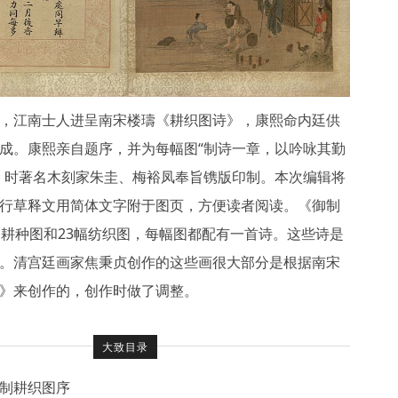
，江南士人进呈南宋楼璹《耕织图诗》，康熙命内廷供
成。康熙亲自题序，并为每幅图“制诗一章，以吟咏其勤
。时著名木刻家朱圭、梅裕凤奉旨镌版印制。本次编辑将
行草释文用简体文字附于图页，方便读者阅读。《御制
幅耕种图和23幅纺织图，每幅图都配有一首诗。这些诗是
。清宫廷画家焦秉贞创作的这些画很大部分是根据南宋
》来创作的，创作时做了调整。
大致目录
制耕织图序