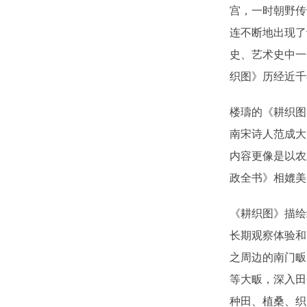
宫，一时朝野传
连不断地出现了
史、艺术史中一
织图》历经近千
楼璹的《耕织图
南宋诗人范成大
内容更像是以农
政全书》相媲美
《耕织图》描绘
长期观察体验和
之周边的南门畈
等大畈，深入田
种田、植桑、织