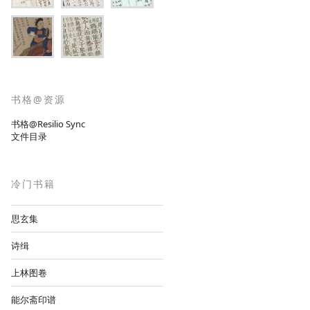
书格@资源
书格@Resilio Sync
文件目录
冷门书籍
思玄集
诗缉
上林图卷
能尔斋印谱