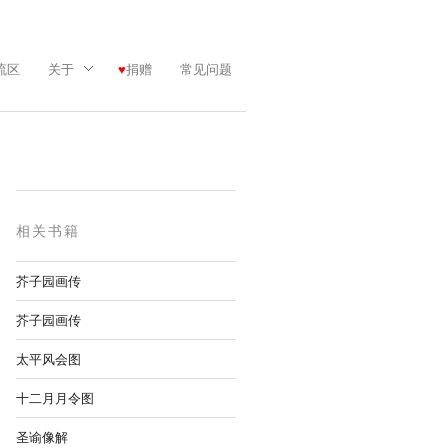
流区
关于
捐赠
常见问题
相关书籍
芥子园画传
芥子园画传
太平风会图
十二月月令图
圣谕像解