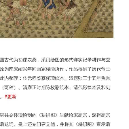
国古代为劝课农桑，采用绘图的形式详实记录耕作与蚕
原为南宋绍兴年间画家楼璹所作，作品得到了历代帝王
此内整理：传元程棨摹楼璹绘本、清康熙三十五年焦秉
（两种）、清雍正时期陈枚彩绘本、清代彩绘本及和刻
。
#更新
潜县令楼璹绘制的《耕织图》呈献给宋高宗，深得高宗
后题词。皇上还专门召见他，并将其《耕织图》宣示后