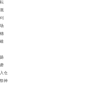
耘
溉
刈
场
穗
碓
扬
砻
入仓
祭神