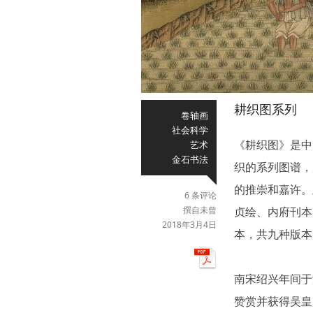
耕织图系列
卷轴画
社会科学
《耕织图》是中
艺术
金石书法
织的系列图谱，
的推崇和嘉许。
6 条评论
撰自未曾
贞绘、内府刊本
2018年3月4日
本，共九种版本
南宋绍兴年间于
赞赏并获得吴皇