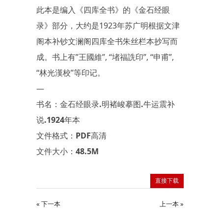
此本是编入《四库全书》的《金石经眼
录》部分，大约是1923年苏广明根据文津
阁本补钞文澜阁四库全书朱丝栏本抄写而
成。书上有”王國維”, “堵福詵印”, “申甫”,
“林光漢校”等印记。
—
书名：金石经眼录.明褚峻摹图.牛运震补
说.1924年本
文件格式：PDF高清
文件大小：48.5M
直接下载
« 下一本
上一本 »