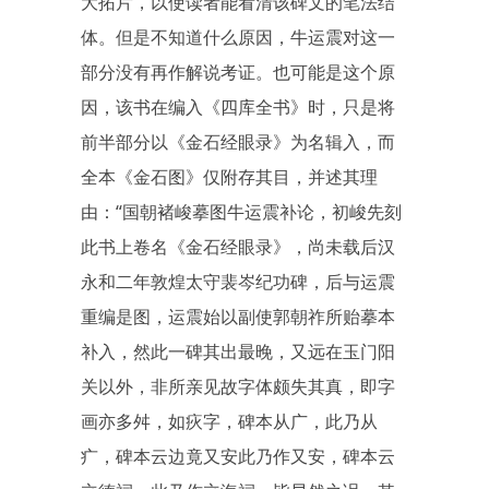
大拓片，以使读者能看清该碑文的笔法结
体。但是不知道什么原因，牛运震对这一
部分没有再作解说考证。也可能是这个原
因，该书在编入《四库全书》时，只是将
前半部分以《金石经眼录》为名辑入，而
全本《金石图》仅附存其目，并述其理
由：“国朝褚峻摹图牛运震补论，初峻先刻
此书上卷名《金石经眼录》，尚未载后汉
永和二年敦煌太守裴岑纪功碑，后与运震
重编是图，运震始以副使郭朝祚所贻摹本
补入，然此一碑其出最晚，又远在玉门阳
关以外，非所亲见故字体颇失其真，即字
画亦多舛，如疢字，碑本从广，此乃从
疒，碑本云边竟又安此乃作又安，碑本云