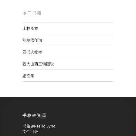
冷门书籍
上林图卷
能尔斋印谱
四书人物考
宣大山西三镇图说
思玄集
书格@资源
书格@Resilio Sync
文件目录