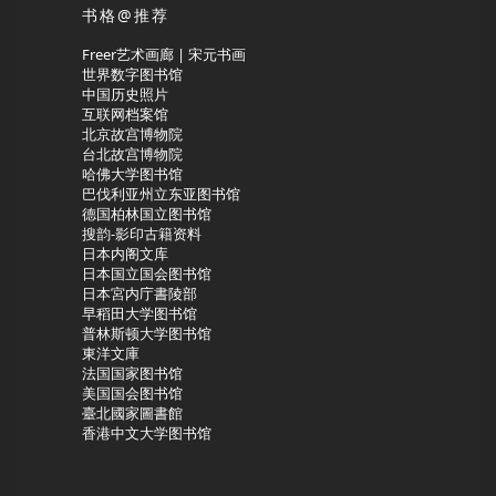
书格@推荐
Freer艺术画廊 | 宋元书画
世界数字图书馆
中国历史照片
互联网档案馆
北京故宫博物院
台北故宫博物院
哈佛大学图书馆
巴伐利亚州立东亚图书馆
德国柏林国立图书馆
搜韵-影印古籍资料
日本内阁文库
日本国立国会图书馆
日本宮内庁書陵部
早稻田大学图书馆
普林斯顿大学图书馆
東洋文庫
法国国家图书馆
美国国会图书馆
臺北國家圖書館
香港中文大学图书馆