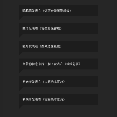
呜呜呜
发表在《
远西奇器图说录最
》
匿名
发表在《
古圣贤像传略
》
匿名
发表在《
西藏造像量度
》
辛苦你特意来踩一脚了
发表在《
武经总要
》
初来者
发表在《
古籍艳本汇总
》
初来者
发表在《
古籍艳本汇总
》