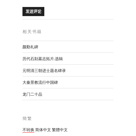
相关书籍
颜勤礼碑
历代石刻墓志拓片.选辑
元明清三朝进士题名碑录
大秦景教流行中国碑
龙门二十品
簡繁
不转换
简体中文
繁體中文