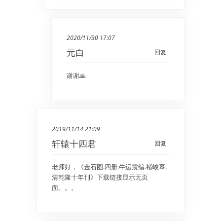
2020/11/30 17:07
元白
回复
谢谢🙏
2019/11/14 21:09
轩辕十四君
回复
老师好，《金石图.四册.牛运震编.褚峻摹.
清乾隆十年刊》下载链接显示无页
面。。。