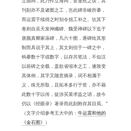
立德祠，此乃作立海祠，皆显然之误，其
刊刻亦不及诸图之工，岂此碑非峻所摹，
而运震于续得之时别令拙工补之。欤其下
卷则自吴天发神纖碑、魏受禅碑以下迄于
唐颜真卿家庙碑，凡六十图，逐碑绘其形
制而具说于其上，其文则但于一碑之中，
钩摹数十字或数字，以存共笔法，不似汉
以前碑之全载，盖欲省缩本之工，遂致变
其体例，其字又随意摘录，词不相属于
义，殊无所取，且拓本多行于世，亦不藉
此数十字以传，徒涉买菜求益之诮，故今
仍以《经眼录》著录而此刻附存其目焉。”
（文字介绍参考王大中的：
牛运震和他的
《金石图》
）