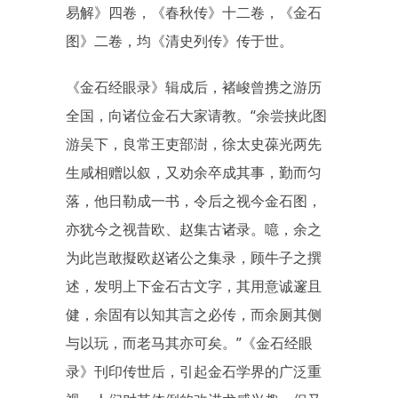
易解》四卷，《春秋传》十二卷，《金石
图》二卷，均《清史列传》传于世。
《金石经眼录》辑成后，褚峻曾携之游历
全国，向诸位金石大家请教。“余尝挟此图
游吴下，良常王吏部澍，徐太史葆光两先
生咸相赠以叙，又劝余卒成其事，勤而匀
落，他日勒成一书，令后之视今金石图，
亦犹今之视昔欧、赵集古诸录。噫，余之
为此岂敢擬欧赵诸公之集录，顾牛子之撰
述，发明上下金石古文字，其用意诚邃且
健，余固有以知其言之必传，而余厕其侧
与以玩，而老马其亦可矣。”《金石经眼
录》刊印传世后，引起金石学界的广泛重