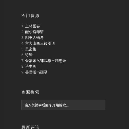
冷门资源
上林图卷
能尔斋印谱
四书人物考
宣大山西三镇图说
思玄集
诗缉
会纂宋岳鄂武穆王精忠录
诗中画
岳雪楼书画录
资源搜索
最新评论