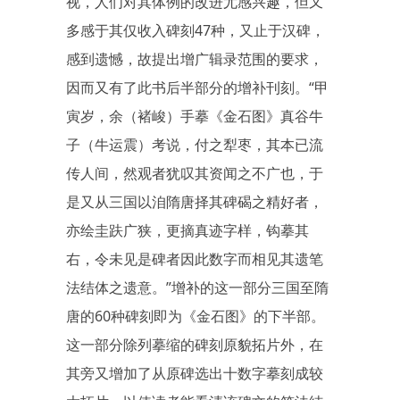
视，人们对其体例的改进尤感兴趣，但又
多感于其仅收入碑刻47种，又止于汉碑，
感到遗憾，故提出增广辑录范围的要求，
因而又有了此书后半部分的增补刊刻。“甲
寅岁，余（褚峻）手摹《金石图》真谷牛
子（牛运震）考说，付之犁枣，其本已流
传人间，然观者犹叹其资闻之不广也，于
是又从三国以洎隋唐择其碑碣之精好者，
亦绘圭趺广狭，更摘真迹字样，钩摹其
右，令未见是碑者因此数字而相见其遗笔
法结体之遗意。”增补的这一部分三国至隋
唐的60种碑刻即为《金石图》的下半部。
这一部分除列摹缩的碑刻原貌拓片外，在
其旁又增加了从原碑选出十数字摹刻成较