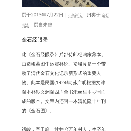
撰于2013年7月22日 |
| 归类于
8 条评论
金石
| 撰自未曾
书法
金石经眼录
此《金石经眼录》兵部侍郎纪昀家藏本。
由褚峻摹图牛运震补说。褚峻算是一个带
动了清代金石文化记录新形式的重要人
物。此本是民国(1924年)苏广明根据文津
阁本补钞文澜阁四库全书朱丝栏本抄写而
成的版本。文章内还附一本清乾隆十年刊
的《金石图》。
褚峻，字千峰，甘井乡万年村人，生卒年