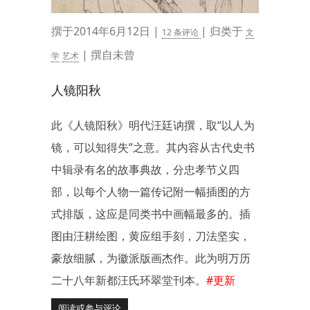
撰于2014年6月12日 |
| 归类于
12 条评论
文
| 撰自未曾
学
艺术
人镜阳秋
此《人镜阳秋》明代汪廷讷撰，取“以人为
镜，可以知得失”之意。其内容从古代史书
中辑录有名的故事典故，分忠孝节义四
部，以每个人物一篇传记附一幅插图的方
式排版，这应是同类书中画幅最多的。插
图由汪耕绘图，黄应组手刻，刀法坚实，
豪放细腻，为徽派版画杰作。此为明万历
二十八年新都汪氏环翠堂刊本。
#更新
阅读或参与评论