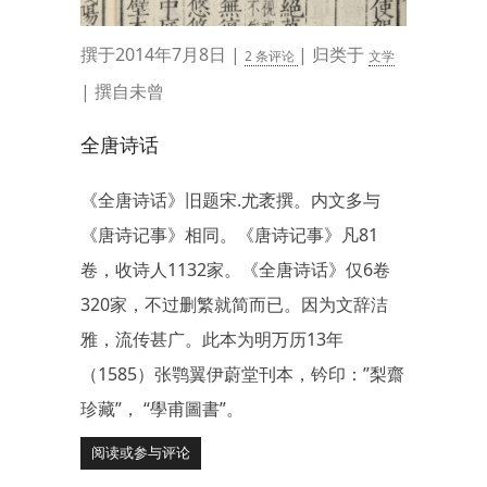
撰于2014年7月8日 |
| 归类于
2 条评论
文学
| 撰自未曾
全唐诗话
《全唐诗话》旧题宋.尤袤撰。内文多与
《唐诗记事》相同。《唐诗记事》凡81
卷，收诗人1132家。《全唐诗话》仅6卷
320家，不过删繁就简而已。因为文辞洁
雅，流传甚广。此本为明万历13年
（1585）张鹗翼伊蔚堂刊本，钤印：”梨齋
珍藏”， “學甫圖書”。
阅读或参与评论