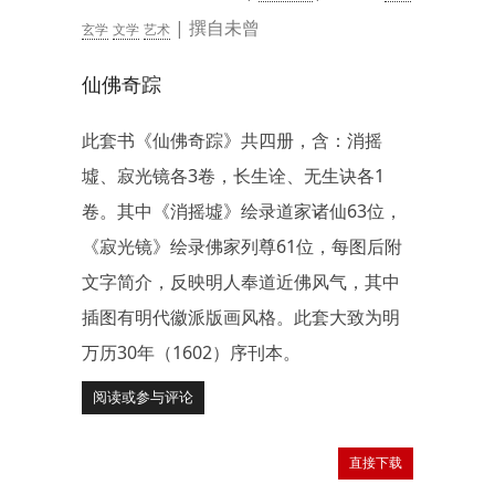
| 撰自未曾
玄学
文学
艺术
仙佛奇踪
此套书《仙佛奇踪》共四册，含：消摇
墟、寂光镜各3卷，长生诠、无生诀各1
卷。其中《消摇墟》绘录道家诸仙63位，
《寂光镜》绘录佛家列尊61位，每图后附
文字简介，反映明人奉道近佛风气，其中
插图有明代徽派版画风格。此套大致为明
万历30年（1602）序刊本。
阅读或参与评论
直接下载