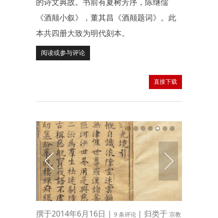
的诗文典故。书前有夏树芳序，陈继儒
《酒颠小叙》，董其昌《酒颠题词》。此
本共四册大致为明代刻本。
阅读或参与评论
直接下载
撰于2014年6月16日 |
| 归类于
9 条评论
宗教