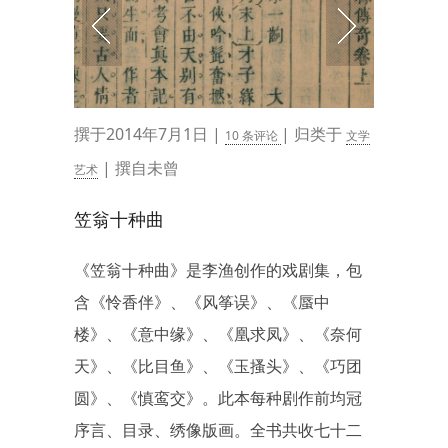
撰于2014年7月1日 |
| 归类于
10 条评论
文学
| 撰自未曾
艺术
笠翁十种曲
《笠翁十种曲》是李渔创作的戏剧集，包
含《怜香伴》、《风筝误》、《蜃中
楼》、《意中缘》、《凰求凤》、《奈何
天》、《比目鱼》、《玉搔头》、《巧团
圆》、《慎鸾交》。此本每种剧作前均冠
序言、目录、绣像版画。全书共收七十二