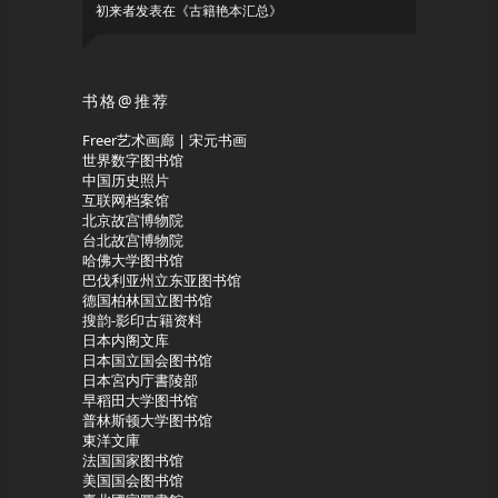
初来者
发表在《
古籍艳本汇总
》
书格@推荐
Freer艺术画廊 | 宋元书画
世界数字图书馆
中国历史照片
互联网档案馆
北京故宫博物院
台北故宫博物院
哈佛大学图书馆
巴伐利亚州立东亚图书馆
德国柏林国立图书馆
搜韵-影印古籍资料
日本内阁文库
日本国立国会图书馆
日本宮内庁書陵部
早稻田大学图书馆
普林斯顿大学图书馆
東洋文庫
法国国家图书馆
美国国会图书馆