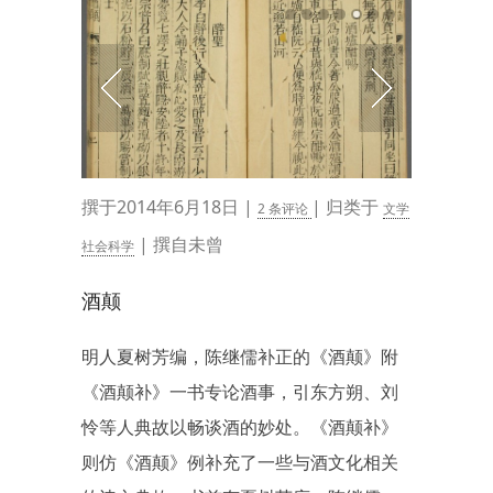
撰于2014年6月18日 |
| 归类于
2 条评论
文学
| 撰自未曾
社会科学
酒颠
明人夏树芳编，陈继儒补正的《酒颠》附
《酒颠补》一书专论酒事，引东方朔、刘
怜等人典故以畅谈酒的妙处。《酒颠补》
则仿《酒颠》例补充了一些与酒文化相关