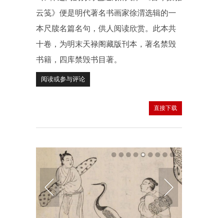
云笺》便是明代著名书画家徐渭选辑的一
本尺牍名篇名句，供人阅读欣赏。此本共
十卷，为明末天禄阁藏版刊本，著名禁毁
书籍，四库禁毁书目著。
阅读或参与评论
直接下载