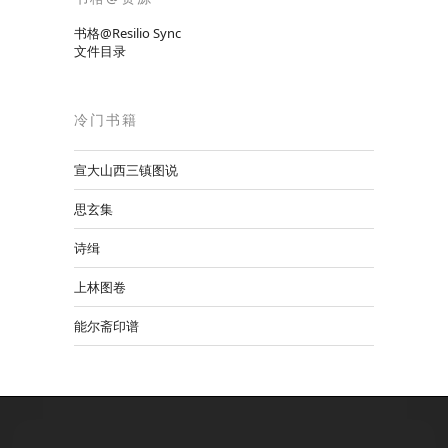
书格@Resilio Sync
文件目录
冷门书籍
宣大山西三镇图说
思玄集
诗缉
上林图卷
能尔斋印谱