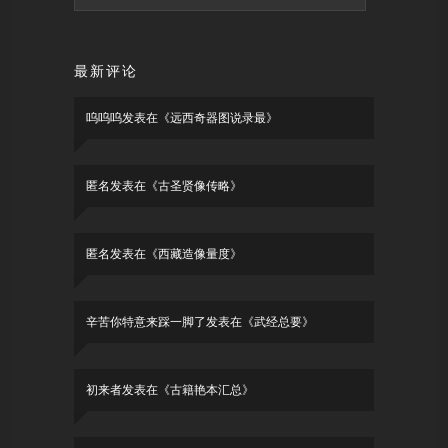
最新评论
呜呜呜
发表在《
远西奇器图说录最
》
匿名
发表在《
古圣贤像传略
》
匿名
发表在《
西藏造像量度
》
辛苦你特意来踩一脚了
发表在《
武经总要
》
初来者
发表在《
古籍艳本汇总
》