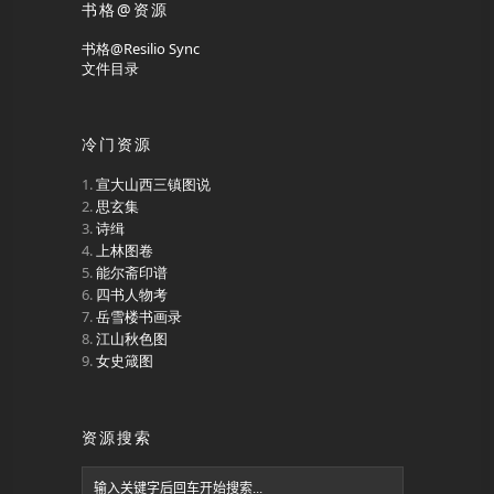
书格@资源
书格@Resilio Sync
文件目录
冷门资源
宣大山西三镇图说
思玄集
诗缉
上林图卷
能尔斋印谱
四书人物考
岳雪楼书画录
江山秋色图
女史箴图
资源搜索