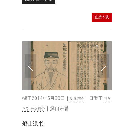
直接下载
撰于2014年5月30日 |
| 归类于
3 条评论
哲学
| 撰自未曾
文学
社会科学
船山遗书