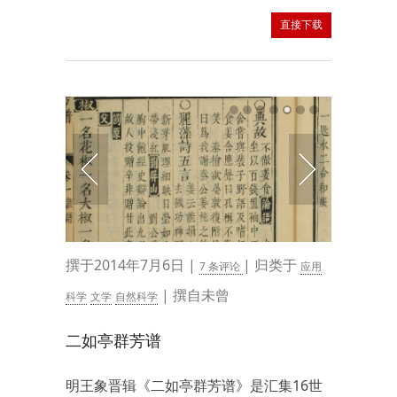
直接下载
撰于2014年7月6日 |
| 归类于
7 条评论
应用
| 撰自未曾
科学
文学
自然科学
二如亭群芳谱
明王象晋辑《二如亭群芳谱》是汇集16世