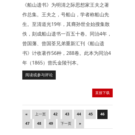
《船山遗书》为明清之际思想家王夫之著
作总集。王夫之，号船山，学者称船山先
生。至清道光19年，其裔孙世全始搜集散
佚，刻成船山遗书一百五十卷。同治4年，
曾国藩、曾国荃兄弟重新汇刊《船山遗
书》计收著作56种，288卷。此本为同治4
年（1865）曾氏金陵刊本。
阅读或参与评论
直接下载
«
上一页
42
43
44
45
46
47
48
49
下一页
»