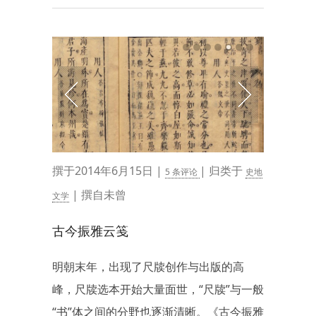
撰于2014年6月15日 |
| 归类于
5 条评论
史地
| 撰自未曾
文学
古今振雅云笺
明朝末年，出现了尺牍创作与出版的高
峰，尺牍选本开始大量面世，“尺牍”与一般
“书”体之间的分野也逐渐清晰。《古今振雅