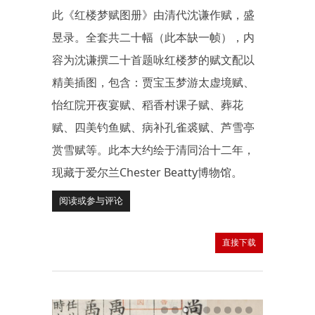
此《红楼梦赋图册》由清代沈谦作赋，盛
昱录。全套共二十幅（此本缺一帧），内
容为沈谦撰二十首题咏红楼梦的赋文配以
精美插图，包含：贾宝玉梦游太虚境赋、
怡红院开夜宴赋、稻香村课子赋、葬花
赋、四美钓鱼赋、病补孔雀裘赋、芦雪亭
赏雪赋等。此本大约绘于清同治十二年，
现藏于爱尔兰Chester Beatty博物馆。
阅读或参与评论
直接下载