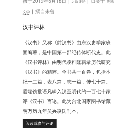
撰于2019年6月18日 |
| 归类于
5 条评论
史地
| 撰自未曾
文学
汉书评林
《汉书》又称《前汉书》由东汉史学家班
固编著，是中国第一部纪传体断代史。此
《汉书评林》由明代凌稚隆辑录历代研究
《汉书》的精粹。全书共一百卷，包括本
纪十二篇，表八篇，志十篇，传七十篇。
眉端镌批语凡辑入汉至明代约一百七十家
评《汉书》言论。此为台北国家图书馆藏
明万历九年吴兴凌氏刊本。
阅读或参与评论