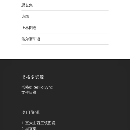
思玄集
诗缉
上林图卷
能尔斋印谱
书格@资源
书格@Resilio Sync
文件目录
冷门资源
宣大山西三镇图说
思玄集