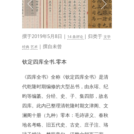
撰于2019年5月8日 |
| 归类于
14 条评论
文学
| 撰自未曾
经典
艺术
钦定四库全书.零本
《四库全书》全称《钦定四库全书》是清
代乾隆时期编修的大型丛书，由永瑢、纪
昀等编纂。分经、史、子、集四部，故名
四库。此内已整理清乾隆时期文津阁、文
澜阁十册（九种）零本：毛诗讲义、春秋
地名考略、旧五代史、古史、庄子注、珞