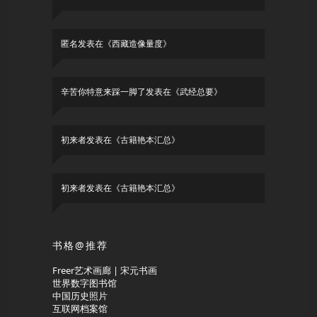
匿名
发表在《
西藏造像量度
》
辛苦你特意来踩一脚了
发表在《
武经总要
》
初来者
发表在《
古籍艳本汇总
》
初来者
发表在《
古籍艳本汇总
》
书格@推荐
Freer艺术画廊 | 宋元书画
世界数字图书馆
中国历史照片
互联网档案馆