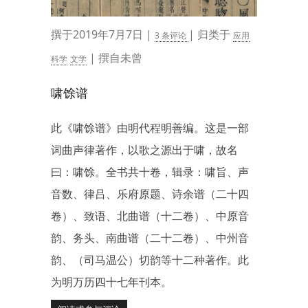
撰于2019年7月7日 |
| 归类于
3 条评论
应用
| 撰自未曾
科学
文学
啸馀谱
此《啸馀谱》由明代程明善编。这是一部
词曲声律著作，以歌之源出于啸，故名
曰：啸馀。全书共十卷，辑录：啸旨、声
音数、律吕、乐府原题、诗余谱（二十四
卷）、致语、北曲谱（十二卷）、中原音
韵、务头、南曲谱（二十二卷）、中州音
韵、（司马温公）切韵等十二种著作。此
为明万历四十七年刊本。