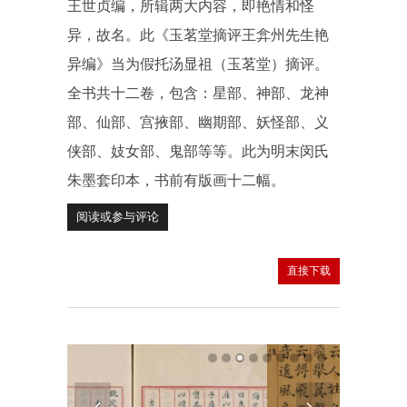
王世贞编，所辑两大内容，即艳情和怪
异，故名。此《玉茗堂摘评王弇州先生艳
异编》当为假托汤显祖（玉茗堂）摘评。
全书共十二卷，包含：星部、神部、龙神
部、仙部、宫掖部、幽期部、妖怪部、义
侠部、妓女部、鬼部等等。此为明末闵氏
朱墨套印本，书前有版画十二幅。
阅读或参与评论
直接下载