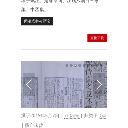
琭子赋注、楚辞章句、汉魏六朝百三家
集、中丞集。
阅读或参与评论
直接下载
撰于2019年5月7日 |
| 归类于
11 条评论
文学
| 撰自未曾