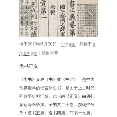
撰于2019年6月20日 |
| 归类于
17 条评论
史
| 撰自未曾
地
哲学
文学
尚书正义
《尚书》又称《书》或《书经》，是中国
现存最早的记言体史书，是关于上古时代
的政事史料汇编。此《尚书正义》由唐孔
颖达等奉敕撰。全书共二十卷，按朝代分
为：虞书五篇、夏书四篇、商书十七篇、