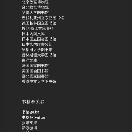
北京故宫博物院
台北故宫博物院
哈佛大学图书馆
巴伐利亚州立东亚图书馆
德国柏林国立图书馆
搜韵-影印古籍资料
日本内阁文库
日本国立国会图书馆
日本宮内庁書陵部
早稻田大学图书馆
普林斯顿大学图书馆
東洋文庫
法国国家图书馆
美国国会图书馆
臺北國家圖書館
香港中文大学图书馆
书格@关联
书格@List
书格@Twitter
捐赠支持
新浪微博