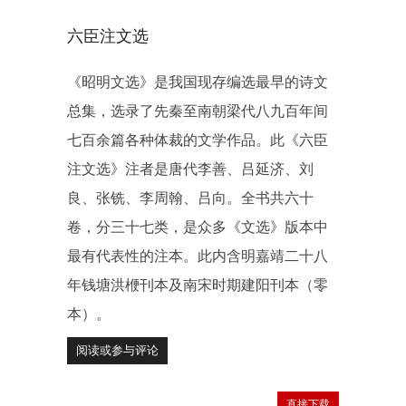
六臣注文选
《昭明文选》是我国现存编选最早的诗文
总集，选录了先秦至南朝梁代八九百年间
七百余篇各种体裁的文学作品。此《六臣
注文选》注者是唐代李善、吕延济、刘
良、张铣、李周翰、吕向。全书共六十
卷，分三十七类，是众多《文选》版本中
最有代表性的注本。此内含明嘉靖二十八
年钱塘洪楩刊本及南宋时期建阳刊本（零
本）。
阅读或参与评论
直接下载