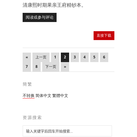
清康熙时期果亲王府精钞本。
阅读或参与评论
直接下载
«
上一页
1
2
3
4
5
6
7
8
下一页
»
簡繁
不转换
简体中文
繁體中文
资源搜索