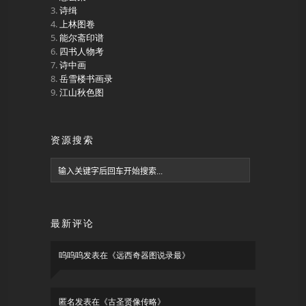
诗缉
上林图卷
能尔斋印谱
四书人物考
诗中画
岳雪楼书画录
江山秋色图
资源搜索
最新评论
呜呜呜
发表在《
远西奇器图说录最
》
匿名
发表在《
古圣贤像传略
》