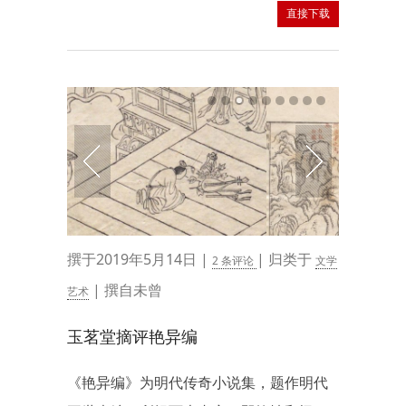
直接下载
撰于2019年5月14日 |
| 归类于
2 条评论
文学
| 撰自未曾
艺术
玉茗堂摘评艳异编
《艳异编》为明代传奇小说集，题作明代