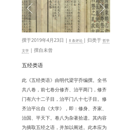
撰于2019年4月23日 |
| 归类于
8 条评论
哲学
| 撰自未曾
文学
五经类语
此《五经类语》由明代梁宇乔编撰。全书
共八卷，前七卷分修齐、治平两门，修齐
门有六十二子目，治平门八十七子目。修
齐治平出自《大学》，即：修身、齐家、
治国、平天下。卷八为杂著拾遗。其内容
为摘取五经之语，并加以阐述。此本应为