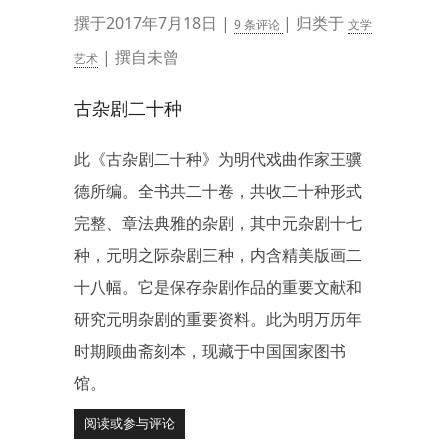
撰于2017年7月18日 |
| 归类于
9 条评论
文学
| 撰自未曾
艺术
古杂剧二十种
此《古杂剧二十种》为明代戏曲作家王骥
德所编。全书共二十卷，共收二十种形式
完整、章法典雅的杂剧，其中元杂剧十七
种，元明之际杂剧三种，内含精美版画二
十八幅。它是保存杂剧作品的重要文献和
研究元明杂剧的重要资料。此为明万历年
时期顾曲斋刻本，现藏于中国国家图书
馆。
阅读或参与评论