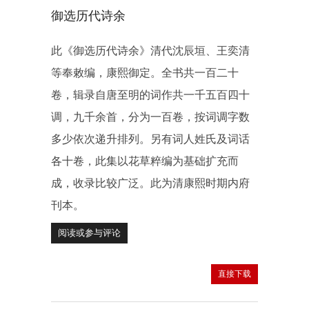
御选历代诗余
此《御选历代诗余》清代沈辰垣、王奕清
等奉敕编，康熙御定。全书共一百二十
卷，辑录自唐至明的词作共一千五百四十
调，九千余首，分为一百卷，按词调字数
多少依次递升排列。另有词人姓氏及词话
各十卷，此集以花草粹编为基础扩充而
成，收录比较广泛。此为清康熙时期内府
刊本。
阅读或参与评论
直接下载