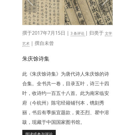
撰于2017年7月15日 |
| 归类于
3 条评论
文学
| 撰自未曾
艺术
朱庆馀诗集
此《朱庆馀诗集》为唐代诗人朱庆馀的诗
合集。全书共一卷，目录五叶，诗三十四
叶，收诗约一百五十八首。此为南宋临安
府（今杭州）陈宅经籍铺刊本，镌刻秀
丽，书后有季振宜题款，黄丕烈、瞿中溶
跋，现藏于中国国家图书馆。
阅读或参与评论