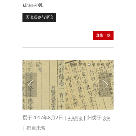
跋语两则。
阅读或参与评论
直接下载
撰于2017年8月2日 |
| 归类于
4 条评论
文学
| 撰自未曾