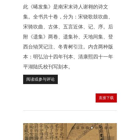
此《晞发集》是南宋末诗人谢翱的诗文
集。全书共十卷，分为：宋铙歌鼓吹曲、
宋骑吹曲、古体、五言近体、记、序。后
附《遗集》两卷、遗集补、天地间集、登
西台恸哭记注、冬青树引注。内含两种版
本：明弘治十四年刊本、清康熙四十一年
平湖陆氏校刊写刻本。
阅读或参与评论
直接下载