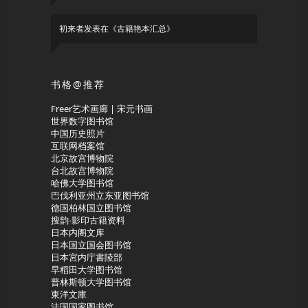
初来者
发表在《
古籍艳本汇总
》
书格@推荐
Freer艺术画廊 | 宋元书画
世界数字图书馆
中国历史照片
互联网档案馆
北京故宫博物院
台北故宫博物院
哈佛大学图书馆
巴伐利亚州立东亚图书馆
德国柏林国立图书馆
搜韵-影印古籍资料
日本内阁文库
日本国立国会图书馆
日本宮内庁書陵部
早稻田大学图书馆
普林斯顿大学图书馆
東洋文庫
法国国家图书馆