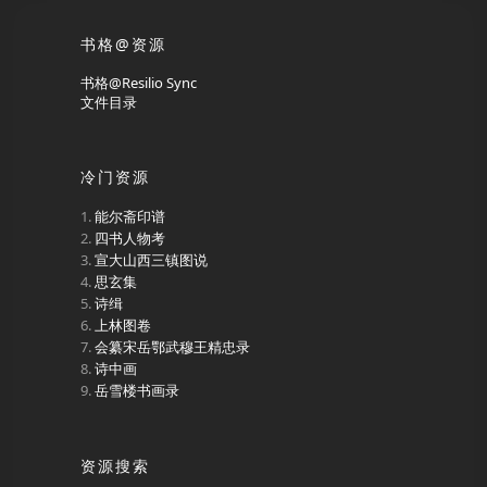
书格@资源
书格@Resilio Sync
文件目录
冷门资源
能尔斋印谱
四书人物考
宣大山西三镇图说
思玄集
诗缉
上林图卷
会纂宋岳鄂武穆王精忠录
诗中画
岳雪楼书画录
资源搜索