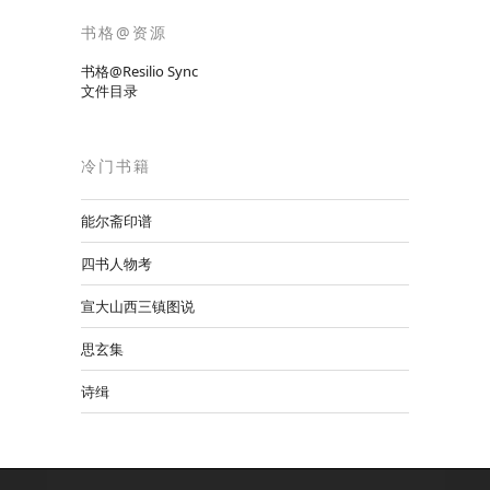
书格@资源
书格@Resilio Sync
文件目录
冷门书籍
能尔斋印谱
四书人物考
宣大山西三镇图说
思玄集
诗缉