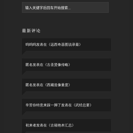
最新评论
呜呜呜
发表在《
远西奇器图说录最
》
匿名
发表在《
古圣贤像传略
》
匿名
发表在《
西藏造像量度
》
辛苦你特意来踩一脚了
发表在《
武经总要
》
初来者
发表在《
古籍艳本汇总
》