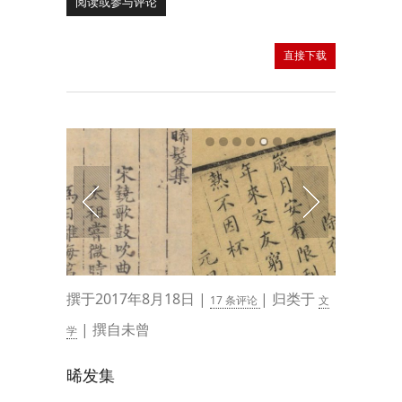
阅读或参与评论
直接下载
撰于2017年8月18日 |
| 归类于
17 条评论
文
| 撰自未曾
学
晞发集