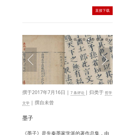
直接下载
撰于2017年7月16日 |
| 归类于
7 条评论
哲学
| 撰自未曾
文学
墨子
《墨子》是先秦墨家学派的著作总集，由