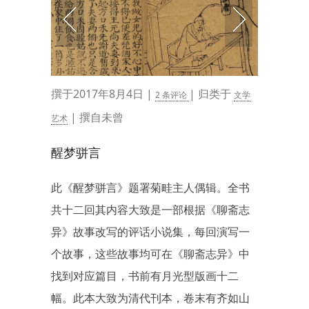
撰于2017年8月4日 |
| 归类于
2 条评论
文学
| 撰自未曾
艺术
醒梦骈言
此《醒梦骈言》题署菊畦主人偶辑。全书
共十二回其内容大致是一部根据《聊斋志
异》故事改写的评话小说集，每回演写一
个故事，这些故事均可在《聊斋志异》中
找到对应篇目，书前有月光型版画十二
幅。此本大致为清代刊本，卷末有齐如山