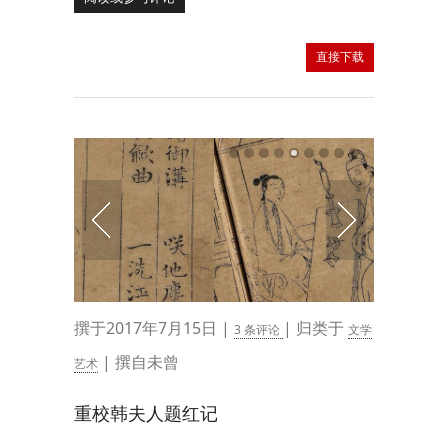
直接下载
撰于2017年7月15日 |
| 归类于
3 条评论
文学
| 撰自未曾
艺术
重校韩夫人题红记