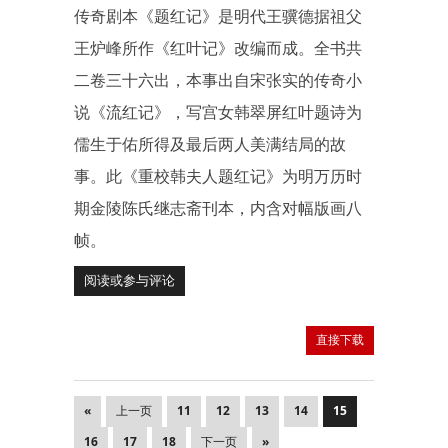
传奇剧本《题红记》是明代王骥德据祖父
王炉峰所作《红叶记》改编而成。全书共
二卷三十六出，本事出自宋张实的传奇小
说《流红记》，写宫女韩翠屏红叶题诗为
儒生于佑所得及最后两人美满结局的故
事。此《重校韩夫人题红记》为明万历时
期金陵陈氏继志斋刊本，内含对幅版画八
帧。
阅读或参与评论
直接下载
«
上一页
11
12
13
14
15
16
17
18
下一页
»