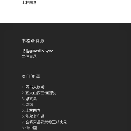
上林图卷
书格@资源
书格@Resilio Sync
文件目录
冷门资源
四书人物考
宣大山西三镇图说
思玄集
诗缉
上林图卷
能尔斋印谱
会纂宋岳鄂武穆王精忠录
诗中画