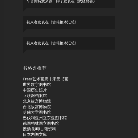
辛苦你特意来踩一脚了
发表在《
武经总要
》
初来者
发表在《
古籍艳本汇总
》
初来者
发表在《
古籍艳本汇总
》
书格@推荐
Freer艺术画廊 | 宋元书画
世界数字图书馆
中国历史照片
互联网档案馆
北京故宫博物院
台北故宫博物院
哈佛大学图书馆
巴伐利亚州立东亚图书馆
德国柏林国立图书馆
搜韵-影印古籍资料
日本内阁文库