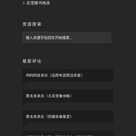
岳雪楼书画录
资源搜索
最新评论
呜呜呜
发表在《
远西奇器图说录最
》
匿名
发表在《
古圣贤像传略
》
匿名
发表在《
西藏造像量度
》