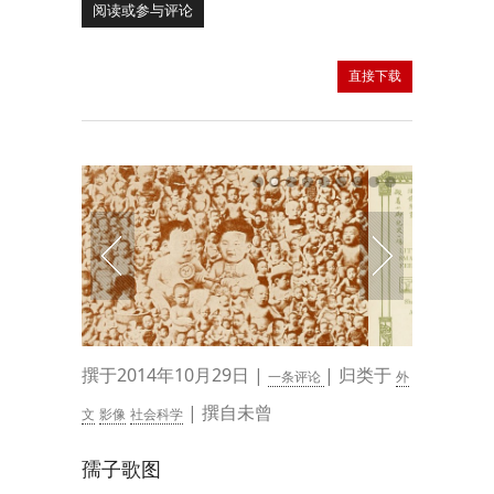
阅读或参与评论
直接下载
撰于2014年10月29日 |
| 归类于
一条评论
外
| 撰自未曾
文
影像
社会科学
孺子歌图