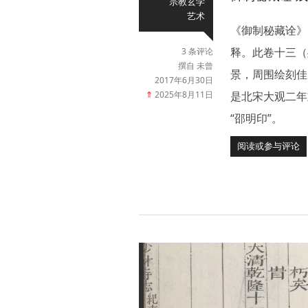
宗教玄学
艺术
《御制秘藏诠》
释。此卷十三（
3 条评论
撰自 未曾
景，周围绘刻佳
2017年6月30日
⇑
2025年8月11日
是北宋大观二年
“邵明印”。
阅读或参与评论