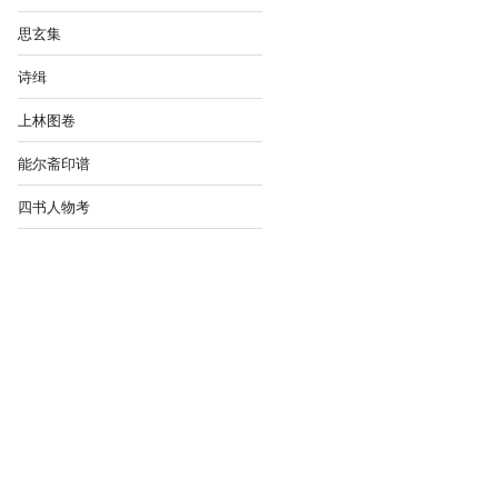
思玄集
诗缉
上林图卷
能尔斋印谱
四书人物考