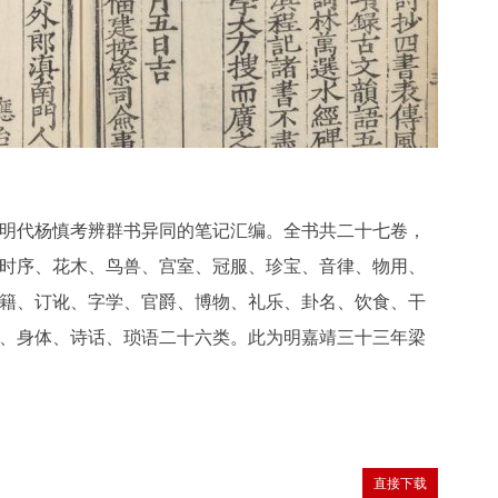
明代杨慎考辨群书异同的笔记汇编。全书共二十七卷，
时序、花木、鸟兽、宫室、冠服、珍宝、音律、物用、
籍、订讹、字学、官爵、博物、礼乐、卦名、饮食、干
、身体、诗话、琐语二十六类。此为明嘉靖三十三年梁
直接下载