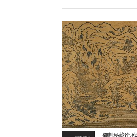
御制秘藏诠.