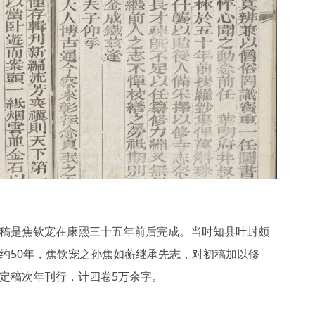
稿是焦钦宠在康熙三十五年前后完成。当时知县叶封颇
约50年，焦钦宠之孙焦如蘅继承先志，对初稿加以修
定稿次年刊行，计四卷5万余字。