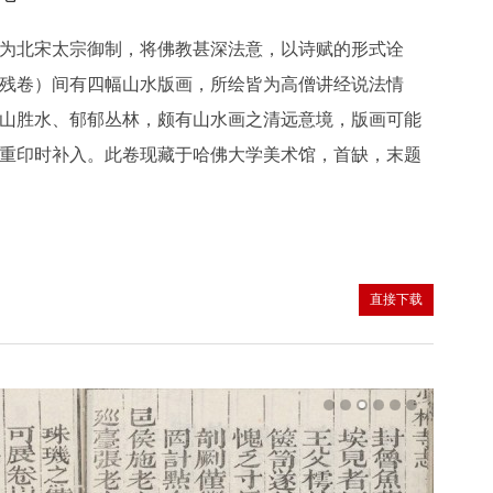
为北宋太宗御制，将佛教甚深法意，以诗赋的形式诠
残卷）间有四幅山水版画，所绘皆为高僧讲经说法情
山胜水、郁郁丛林，颇有山水画之清远意境，版画可能
重印时补入。此卷现藏于哈佛大学美术馆，首缺，末题
直接下载