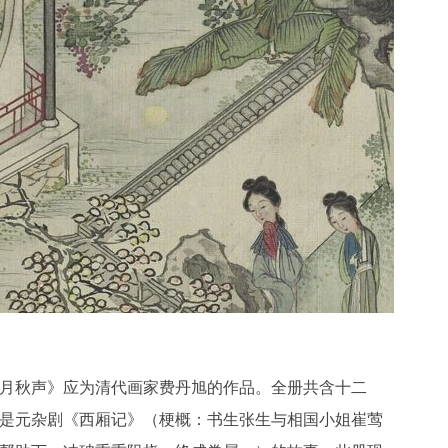
月秋声》应为清代画家费丹旭的作品。全册共含十二
是元杂剧《西厢记》（梗概：书生张生与相国小姐崔莺