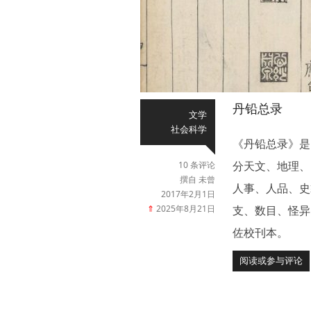
丹铅总录
文学
社会科学
《丹铅总录》是
分天文、地理、
10 条评论
撰自 未曾
人事、人品、史
2017年2月1日
⇑
2025年8月21日
支、数目、怪异
佐校刊本。
阅读或参与评论