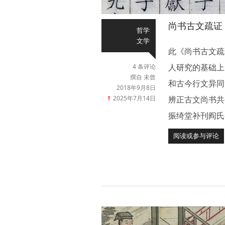
尚书古文疏证
哲学
文学
此《尚书古文疏
人研究的基础上
4 条评论
撰自 未曾
和古今行文异同
2018年9月8日
⇑
2025年7月14日
辨正古文尚书共
振绮堂补刊阎氏
阅读或参与评论