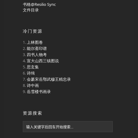
书格@Resilio Sync
文件目录
冷门资源
上林图卷
能尔斋印谱
四书人物考
宣大山西三镇图说
思玄集
诗缉
会纂宋岳鄂武穆王精忠录
诗中画
岳雪楼书画录
资源搜索