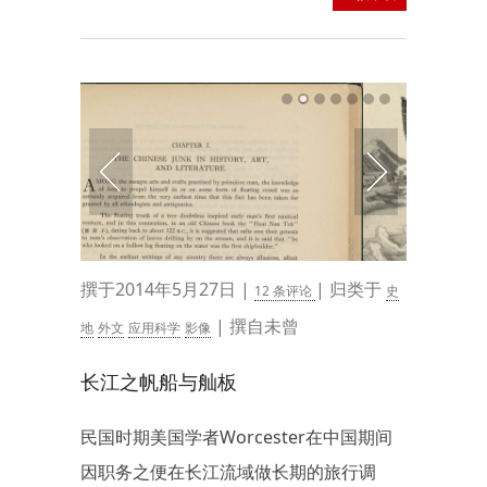
撰于2014年5月27日 |
| 归类于
12 条评论
史
| 撰自未曾
地
外文
应用科学
影像
长江之帆船与舢板
民国时期美国学者Worcester在中国期间
因职务之便在长江流域做长期的旅行调