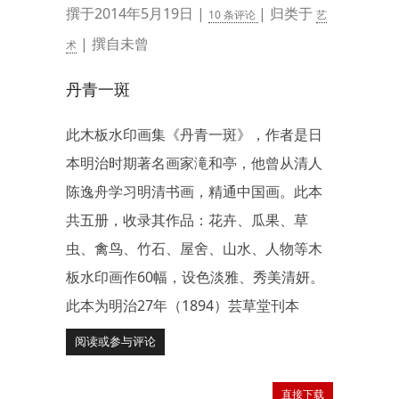
撰于2014年5月19日 |
| 归类于
10 条评论
艺
| 撰自未曾
术
丹青一斑
此木板水印画集《丹青一斑》，作者是日
本明治时期著名画家滝和亭，他曾从清人
陈逸舟学习明清书画，精通中国画。此本
共五册，收录其作品：花卉、瓜果、草
虫、禽鸟、竹石、屋舍、山水、人物等木
板水印画作60幅，设色淡雅、秀美清妍。
此本为明治27年（1894）芸草堂刊本
阅读或参与评论
直接下载