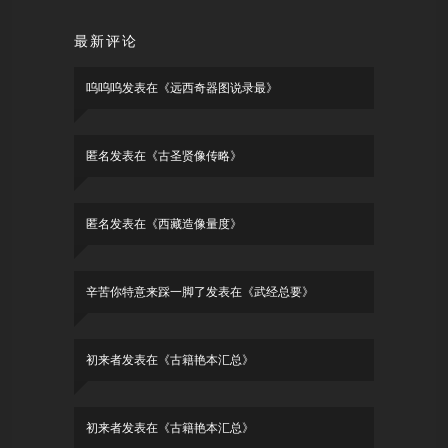
最新评论
呜呜呜
发表在《
远西奇器图说录最
》
匿名
发表在《
古圣贤像传略
》
匿名
发表在《
西藏造像量度
》
辛苦你特意来踩一脚了
发表在《
武经总要
》
初来者
发表在《
古籍艳本汇总
》
初来者
发表在《
古籍艳本汇总
》