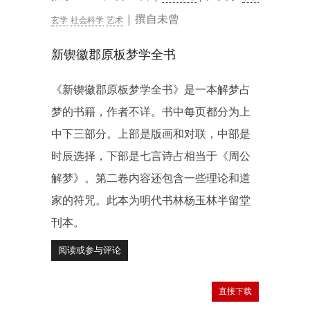
| 撰自未曾
玄学
社会科学
艺术
新锲徽郡原板梦学全书
《新锲徽郡原板梦学全书》是一本解梦占
梦的书籍，作者不详。书中每页都分为上
中下三部分。上部是版画和对联，中部是
时辰选择，下部是七言诗占相当于《周公
解梦》。第二卷内容还包含一些理论和道
家的符咒。此本为明代书林杨玉林半留堂
刊本。
阅读或参与评论
直接下载