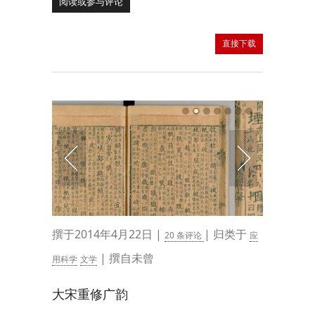
阅读或参与评论
直接下载
撰于2014年4月22日 |
| 归类于
20 条评论
应
| 撰自未曾
用科学
文学
大宋重修广韵