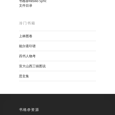
书格@Resilio Sync
文件目录
冷门书籍
上林图卷
能尔斋印谱
四书人物考
宣大山西三镇图说
思玄集
书格@资源