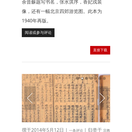
余晋龢题写书名，张水淇序，香妃戎装
像，还有一幅北京四郊游览图。此本为
1940年再版。
阅读或参与评论
直接下载
撰于2014年5月12日 |
| 归类于
一条评论
宗教