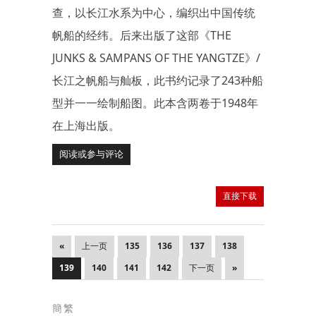
查，以长江水系为中心，编织出中国传统
帆船的经纬。后来出版了这部《THE
JUNKS & SAMPANS OF THE YANGTZE》/
长江之帆船与舢板，此书约记录了243种船
型并一一绘制船图。此本含两卷于1948年
在上海出版。
阅读或参与评论
直接下载
«
上一页
135
136
137
138
139
140
141
142
下一页
»
簡繁