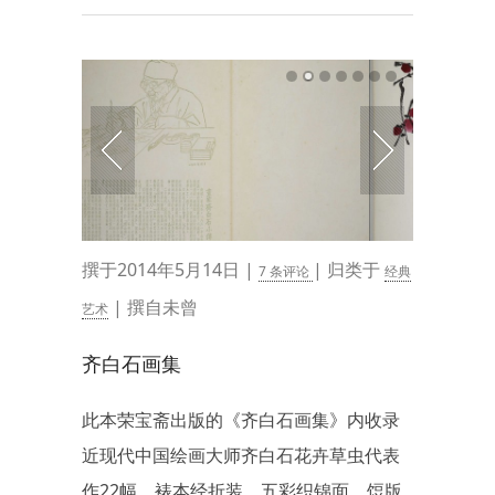
撰于2014年5月14日 |
| 归类于
7 条评论
经典
| 撰自未曾
艺术
齐白石画集
此本荣宝斋出版的《齐白石画集》内收录
近现代中国绘画大师齐白石花卉草虫代表
作22幅，裱本经折装，五彩织锦面，饾版