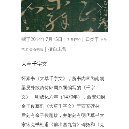
撰于2014年7月15日 |
| 归类于
7 条评论
文学
| 撰自未曾
艺术
金石书法
大草千字文
怀素书《大草千字文》，所书内容为南朝
梁员外散骑侍郎周兴嗣编写的《千字
文》。明成化六年（1470年），西安知府
余子俊摹刻《大草千字文》于西安碑林，
后刻有余子俊题跋，并附刻有明代草书大
家宋克书杜甫《前出塞九首》碑拓和《克