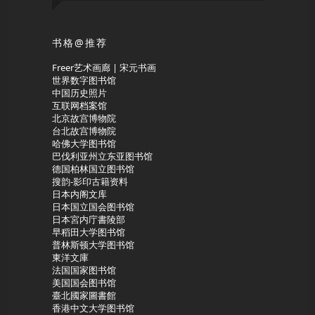
书格@推荐
Freer艺术画廊 | 宋元书画
世界数字图书馆
中国历史照片
互联网档案馆
北京故宫博物院
台北故宫博物院
哈佛大学图书馆
巴伐利亚州立东亚图书馆
德国柏林国立图书馆
搜韵-影印古籍资料
日本内阁文库
日本国立国会图书馆
日本宮内庁書陵部
早稻田大学图书馆
普林斯顿大学图书馆
東洋文庫
法国国家图书馆
美国国会图书馆
臺北國家圖書館
香港中文大学图书馆