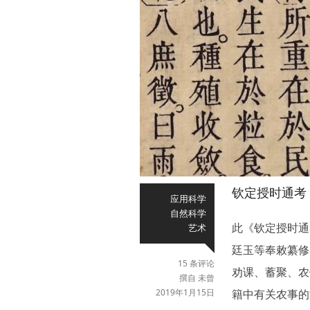
钦定授时通考
应用科学
自然科学
此《钦定授时通
艺术
廷玉等奉敕纂修
15 条评论
劝课、蓄聚、农
撰自 未曾
2019年1月15日
籍中有关农事的