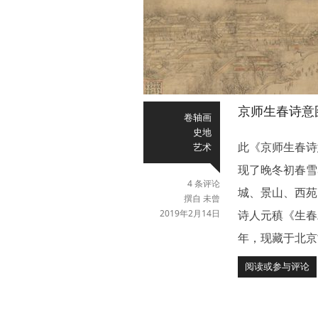
京师生春诗意
卷轴画
史地
此《京师生春诗
艺术
现了晚冬初春雪
4 条评论
城、景山、西苑
撰自 未曾
2019年2月14日
诗人元稹《生春
年，现藏于北京
阅读或参与评论