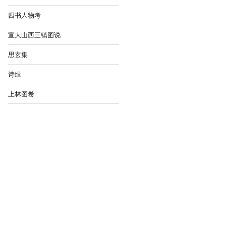
四书人物考
宣大山西三镇图说
思玄集
诗缉
上林图卷