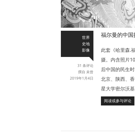
福尔曼的中国
世界
史地
此套《哈里森.福
影像
摄。内含照片1
31 条评论
后中国的民生时
撰自 未曾
2019年1月4日
北京、陕西、香
星大学密尔沃基
阅读或参与评论