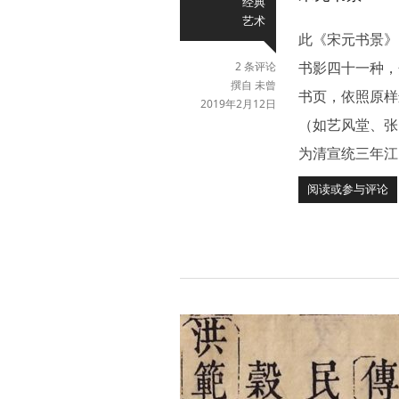
经典
艺术
此《宋元书景》
书影四十一种，
2 条评论
撰自 未曾
书页，依照原样
2019年2月12日
（如艺风堂、张
为清宣统三年江
阅读或参与评论