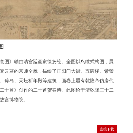
图
意图》轴由清宫廷画家徐扬绘。全图以鸟瞰式构图，展
霁云蒸的京师全貌，描绘了正阳门大街、五牌楼、紫禁
、琼岛、天坛祈年殿等建筑，画卷上题有乾隆帝仿唐代
二十首》创作的二十首贺春诗。此图绘于清乾隆三十二
故宫博物院。
直接下载