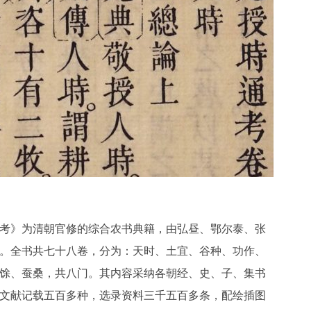
考》为清朝官修的综合农书典籍，由弘昼、鄂尔泰、张
。全书共七十八卷，分为：天时、土宜、谷种、功作、
馀、蚕桑，共八门。其内容采纳各朝经、史、子、集书
文献记载五百多种，选录资料三千五百多条，配绘插图