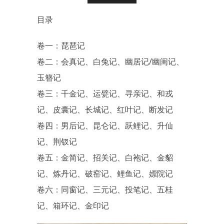
目录
卷一：琵琶记
卷二：会真记、白兔记、幽居记/幽闺记、
玉簪记
卷三：千金记、运甓记、寻亲记、和戎
记、皮囊记、长城记、红叶记、断发记
卷四：男后记、昆仑记、跃鲤记、升仙
记、荆钗记
卷五：金简记、招关记、白袍记、金貂
记、炼丹记、破窑记、鲤鱼记、嫖院记
卷六：同窗记、三元记、投笔记、五桂
记、箱环记、金印记