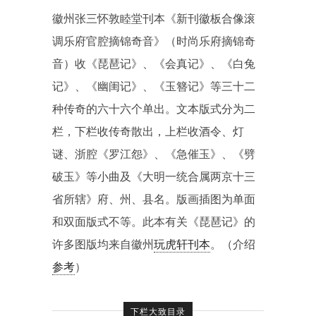
徽州张三怀敦睦堂刊本《新刊徽板合像滚
调乐府官腔摘锦奇音》（时尚乐府摘锦奇
音）收《琵琶记》、《会真记》、《白兔
记》、《幽闺记》、《玉簪记》等三十二
种传奇的六十六个单出。文本版式分为二
栏，下栏收传奇散出，上栏收酒令、灯
谜、浙腔《罗江怨》、《急催玉》、《劈
破玉》等小曲及《大明一统合属两京十三
省所辖》府、州、县名。版画插图为单面
和双面版式不等。此本有关《琵琶记》的
许多图版均来自徽州
玩虎轩刊本
。（介绍
参考
）
下栏大致目录