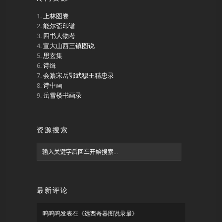
上林图卷
能尔斋印谱
四书人物考
宣大山西三镇图说
思玄集
诗缉
会纂宋岳鄂武穆王精忠录
诗中画
岳雪楼书画录
资源搜索
最新评论
呜呜呜
发表在《
远西奇器图说录最
》