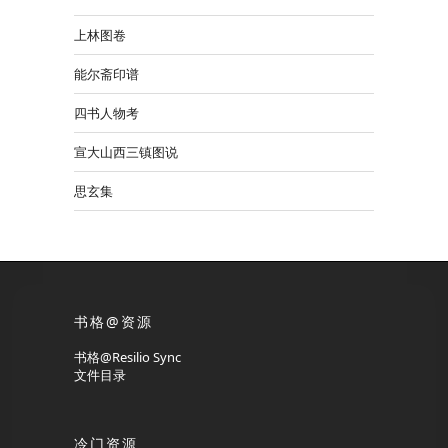
上林图卷
能尔斋印谱
四书人物考
宣大山西三镇图说
思玄集
书格@资源
书格@Resilio Sync
文件目录
冷门资源