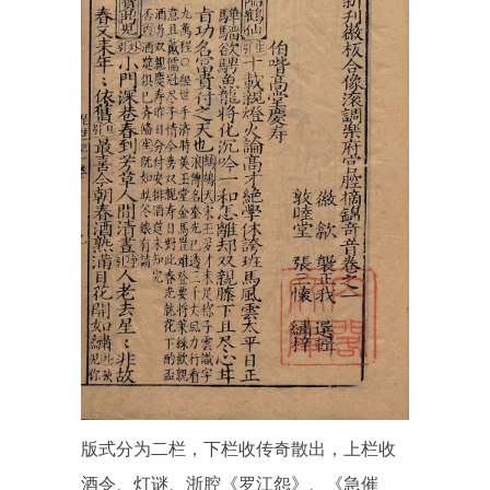
版式分为二栏，下栏收传奇散出，上栏收
酒令、灯谜、浙腔《罗江怨》、《急催