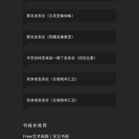
匿名
发表在《
古圣贤像传略
》
匿名
发表在《
西藏造像量度
》
辛苦你特意来踩一脚了
发表在《
武经总要
》
初来者
发表在《
古籍艳本汇总
》
初来者
发表在《
古籍艳本汇总
》
书格@推荐
Freer艺术画廊 | 宋元书画