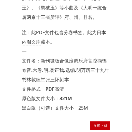
玉》、《劈破玉》等小曲及《大明一统合
属两京十三省所辖》府、州、县名。
注：此PDF文件包含分卷书签。此为
日本
内阁文库
藏本。
—
文件名：新刊徽板合像滚调乐府官腔摘锦
奇音.六卷.明.袭正我.选编.明万历三十九年
书林敦睦堂张三怀刻本
文件格式：PDF高清
原色版文件大小：321M
黑白版（可选）文件大小：25M
直接下载