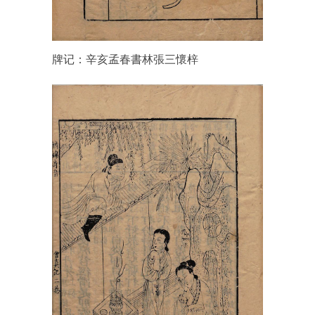
牌记：
辛亥孟春書林張三懷梓