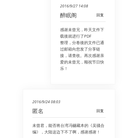
2016/9/27 14:08
醉眠阁
回复
感谢未曾兄，昨天文件下
载後就进行了PDF
整理，分卷後的文件已通
过邮箱向您发了分享链
接，请查收。再次感谢亲
爱的未曾兄，顺祝节日快
乐！
2016/9/24 08:03
匿名
回复
未曾君，能否将台湾冯樾藏本的《吴骚合
编》，大陆这边下不了啊，感谢感谢！