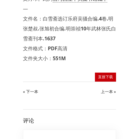
—
文件名：白雪斋选订乐府吴骚合编.4卷.明
张楚叔.张旭初合编.明崇祯10年武林张氏白
雪斋刊本.1637
文件格式：PDF高清
文件夹大小：551M
直接下载
« 下一本
上一本 »
评论