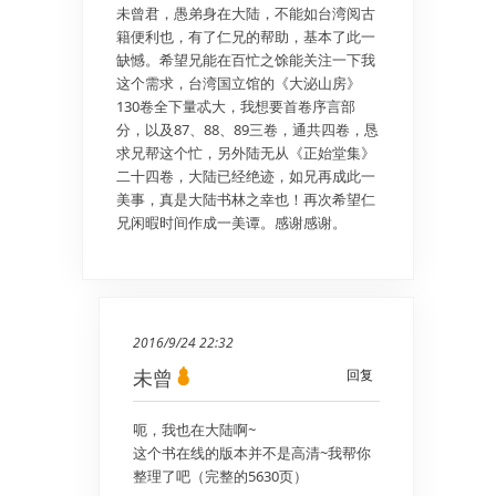
未曾君，愚弟身在大陆，不能如台湾阅古
籍便利也，有了仁兄的帮助，基本了此一
缺憾。希望兄能在百忙之馀能关注一下我
这个需求，台湾国立馆的《大泌山房》
130卷全下量忒大，我想要首卷序言部
分，以及87、88、89三卷，通共四卷，恳
求兄帮这个忙，另外陆无从《正始堂集》
二十四卷，大陆已经绝迹，如兄再成此一
美事，真是大陆书林之幸也！再次希望仁
兄闲暇时间作成一美谭。感谢感谢。
2016/9/24 22:32
未曾
回复
呃，我也在大陆啊~
这个书在线的版本并不是高清~我帮你
整理了吧（完整的5630页）