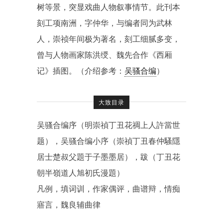
树等景，突显戏曲人物叙事情节。此刊本
刻工项南洲，字仲华，与编者同为武林
人，崇祯年间极为著名，刻工细腻多变，
曾与人物画家陈洪绶、魏先合作《西厢
记》插图。（介绍参考：
吴骚合编
）
大致目录
吴骚合编序（明崇禎丁丑花禂上人許當世
题），吴骚合编小序（崇禎丁丑春仲騷隱
居士楚叔父題于子墨墨居），跋（丁丑花
朝半嶺道人旭初氏漫題）
凡例，填词训，作家偶评，曲谱辩，情痴
寤言，魏良辅曲律