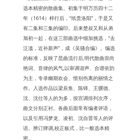
选本精密的散曲集。初集于明万历四十二
年（1614）梓行后，“纸贵洛阳”，于是又
有二集和三集的编印。后来楚叔又和从弟
旭初一起，在这三部曲选中细加挑选，“去
泛滥，近补新声”，成《吴骚合编》。编选
的标准，反映了昆曲流行后,明代散曲崇尚
艳词、音律的风气,以审调谐声、合谱依韵
为主，专录幽期欢会、惜别伤离的丽情之
作。入选作品以梁辰鱼、陈铎、王骥德、
沈、沈仕等人的为多，按宫调排列次序，
曲文分别正衬。各曲后面常有编者评语，
以及引用冯梦龙、凌初、沈自晋等人的评
语。辨订牌调,校正板式，比一般选本精
密。