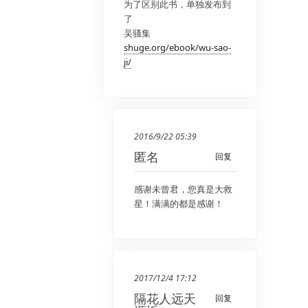
为了区别此书，单独发布到
了
吴骚集
shuge.org/ebook/wu-sao-
ji/
2016/9/22 05:39
匿名
回复
感谢未曾君，您真是大救
星！满满的都是感谢！
2017/12/4 17:12
隔花人远天
回复