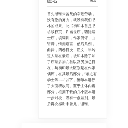
匿名
回复
首先感谢未曾兄的辛勤劳动，
没有您的努力，就没有我们书
林的成果。此书初印本首是书
坊版权页，许当世序，骚隐居
士序，填词训，作家偶评，曲
谱辩，情痴寤言，然后凡例，
曲律，四卷目次，正文，半岭
道人跋在最后，後印本除了加
了序跋多加几首以及另加总目
在，与初印最大区别是在作家
偶评，在其最后部分，“读之有
学士风……”以下，後印本进行
了大面积改写。至于主体内容
部分，根据下载的几个版本进
一步对校，没有一点差别。最
后再次感谢未曾兄，谢谢。