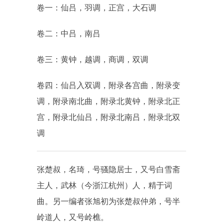
卷一
：仙吕，羽调，正宫，大石调
卷二
：中吕，南吕
卷三
：黄钟，越调，商调，双调
卷四
：仙吕入双调，附录各宫曲，附录变
调，附录南北曲，附录北黄钟，附录北正
宫，附录北仙吕，附录北南吕，附录北双
调
张楚叔，名琦，号骚隐居士，又号白雪斋
主人，武林（今浙江杭州）人，精于词
曲。另一编者张旭初为张楚叔仲弟，号半
岭道人，又号岭樵。