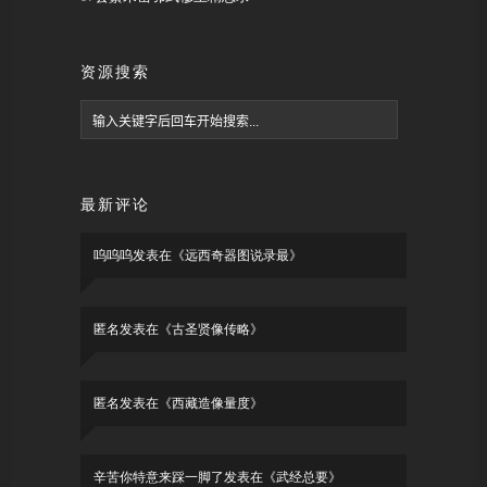
资源搜索
最新评论
呜呜呜
发表在《
远西奇器图说录最
》
匿名
发表在《
古圣贤像传略
》
匿名
发表在《
西藏造像量度
》
辛苦你特意来踩一脚了
发表在《
武经总要
》