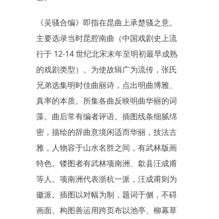
《吴骚合编》即指在昆曲上承楚骚之意。
主要选录当时昆腔南曲（中国戏剧史上流
行于 12-14 世纪北宋末年至明初最早成熟
的戏剧类型）。为使故辑广为流传，张氏
兄弟选集明时佳曲丽诗，点出明曲博雅、
真率的本质。所集各曲反映明曲华丽的词
藻。曲后常有编者评语。插图线条细腻绵
密，描绘的辞曲意境闲适而华丽，技法古
雅，人物容于山水名胜之间，有武林版画
特色。镂图者有武林项南洲、歙县汪成甫
等人。项南洲代表浙杭一派，汪成甫则为
徽派。插图以对幅为制，题词于侧，不碍
画面。构图善运用跨页布以池亭、柳幕草