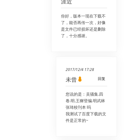
涯近
你好，版本一现在下载不
了，能否再传一次，好像
是文件已经损坏还是删除
了，十分感谢。
2017/12/4 17:28
未曾
回复
您说的是：吴骚集.四
卷.明.王穉登编.明武林
张琦校刊本 吗
我测试了百度下载的文
件是正常的~