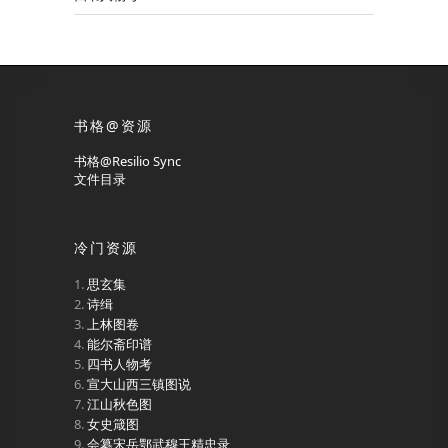
书格@资源
书格@Resilio Sync
文件目录
冷门资源
思玄集
诗缉
上林图卷
能尔斋印谱
四书人物考
宣大山西三镇图说
江山秋色图
女史箴图
会纂宋岳鄂武穆王精忠录