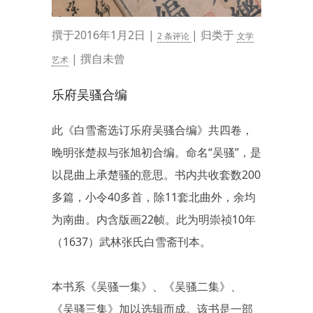
撰于2016年1月2日 |
| 归类于
2 条评论
文学
| 撰自未曾
艺术
乐府吴骚合编
此《白雪斋选订乐府吴骚合编》共四卷，
晚明张楚叔与张旭初合编。命名“吴骚”，是
以昆曲上承楚骚的意思。书内共收套数200
多篇，小令40多首，除11套北曲外，余均
为南曲。内含版画22帧。此为明崇祯10年
（1637）武林张氏白雪斋刊本。
本书系《吴骚一集》、《吴骚二集》、
《吴骚三集》加以选辑而成。该书是一部