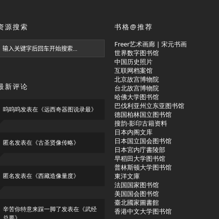
资源搜索
书格@推荐
Freer艺术画廊 | 宋元书画
世界数字图书馆
中国历史照片
互联网档案馆
北京故宫博物院
最新评论
台北故宫博物院
哈佛大学图书馆
巴伐利亚州立东亚图书馆
呜呜呜
发表在《
远西奇器图说录最
》
德国柏林国立图书馆
搜韵-影印古籍资料
日本内阁文库
日本国立国会图书馆
匿名
发表在《
古圣贤像传略
》
日本宮内庁書陵部
早稻田大学图书馆
普林斯顿大学图书馆
匿名
发表在《
西藏造像量度
》
東洋文庫
法国国家图书馆
美国国会图书馆
臺北國家圖書館
辛苦你特意来踩一脚了
发表在《
武经
香港中文大学图书馆
总要
》