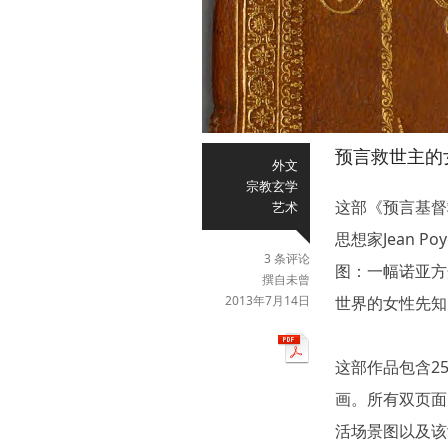
预言救世主的
外文
宗教玄学
这部《预言基督
艺术
思想家Jean P
3 条评论
图：一幅诺亚方
撰自未曾
2013年7月14日
世界的女性先知
这部作品包含2
画。所有双页面
活场景图以及该