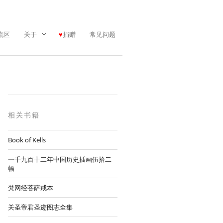
流区
关于
捐赠
常见问题
相关书籍
Book of Kells
一千九百十二年中国历史插画伍拾二
幅
梵网经菩萨戒本
关圣帝君圣迹图志全集