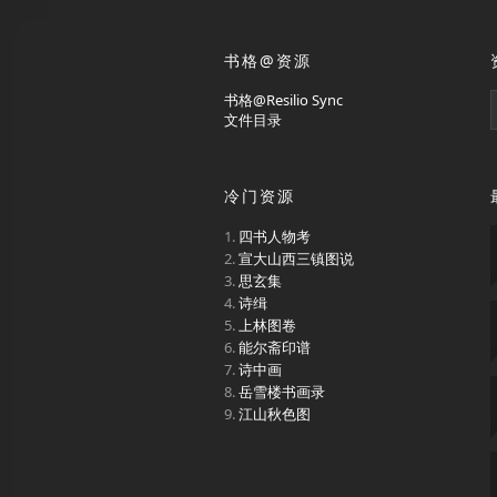
书格@资源
书格@Resilio Sync
文件目录
冷门资源
四书人物考
宣大山西三镇图说
思玄集
诗缉
上林图卷
能尔斋印谱
诗中画
岳雪楼书画录
江山秋色图