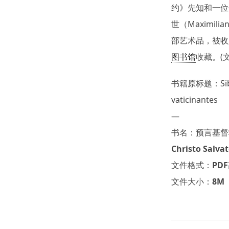
约》先知和一位
世（Maximil
部艺术品，被收
图书馆
收藏。(
书籍原标题：Sibylla
vaticinantes
—
书名：预言基督救世
Christo Salva
文件格式：PD
文件大小：8M