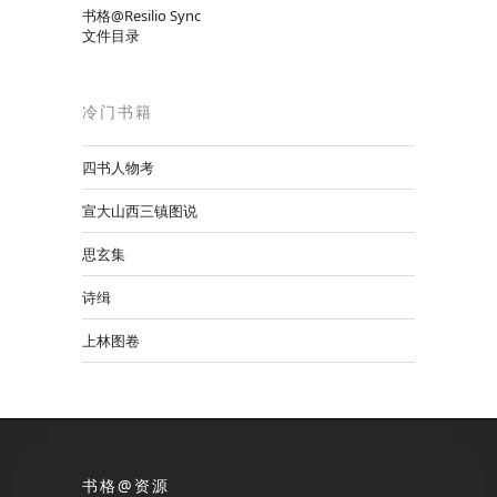
书格@Resilio Sync
文件目录
冷门书籍
四书人物考
宣大山西三镇图说
思玄集
诗缉
上林图卷
书格@资源