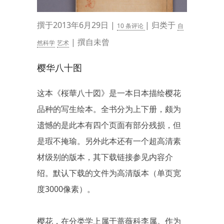
撰于2013年6月29日 |
| 归类于
10 条评论
自
| 撰自未曾
然科学
艺术
樱华八十图
这本《桜華八十図》是一本日本描绘樱花
品种的写生绘本。全书分为上下册，颇为
遗憾的是此本有四个页面有部分残损，但
是瑕不掩瑜。另外此本还有一个超高清素
材级别的版本，其下载链接参见内容介
绍。默认下载的文件为高清版本（单页宽
度3000像素）。
樱花，在分类学上属于蔷薇科李属。作为