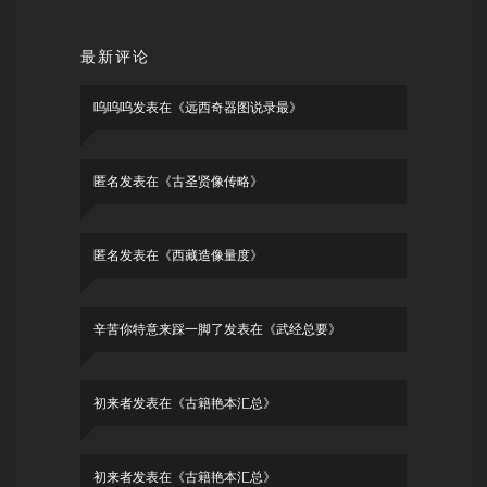
最新评论
呜呜呜
发表在《
远西奇器图说录最
》
匿名
发表在《
古圣贤像传略
》
匿名
发表在《
西藏造像量度
》
辛苦你特意来踩一脚了
发表在《
武经总要
》
初来者
发表在《
古籍艳本汇总
》
初来者
发表在《
古籍艳本汇总
》