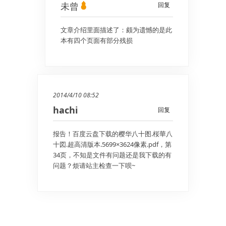
未曾
回复
文章介绍里面描述了：颇为遗憾的是此
本有四个页面有部分残损
2014/4/10 08:52
hachi
回复
报告！百度云盘下载的樱华八十图.桜華八
十図.超高清版本.5699×3624像素.pdf，第
34页，不知是文件有问题还是我下载的有
问题？烦请站主检查一下呗~