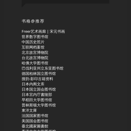
书格@推荐
Freer艺术画廊 | 宋元书画
世界数字图书馆
中国历史照片
互联网档案馆
北京故宫博物院
台北故宫博物院
哈佛大学图书馆
巴伐利亚州立东亚图书馆
德国柏林国立图书馆
搜韵-影印古籍资料
日本内阁文库
日本国立国会图书馆
日本宮内庁書陵部
早稻田大学图书馆
普林斯顿大学图书馆
東洋文庫
法国国家图书馆
美国国会图书馆
臺北國家圖書館