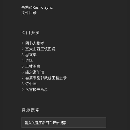
书格@Resilio Sync
文件目录
冷门资源
四书人物考
宣大山西三镇图说
思玄集
诗缉
上林图卷
能尔斋印谱
会纂宋岳鄂武穆王精忠录
诗中画
岳雪楼书画录
资源搜索