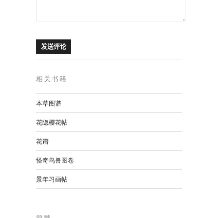
相关书籍
本草图谱
花隐樱花帖
花谱
怪奇鸟兽图卷
景年习画帖
簡繁