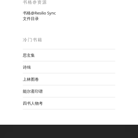
书格@资源
书格@Resilio Sync
文件目录
冷门书籍
思玄集
诗缉
上林图卷
能尔斋印谱
四书人物考