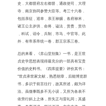
史﹐大都督府左右都督﹑通政使司﹑大理
寺﹑南京协同参赞大臣等。考三十六卷﹐
包括亲征﹑巡幸﹑亲王禄赐﹑各府禄米﹑
诸王公主岁供﹑命将﹑谥法﹑赏赉﹑赏功
﹑科试﹑诏令﹑兵制﹑市马﹑中官等。此
外﹐有帝系帝统一卷﹐郡王宗系三卷。
总的来看，《弇山堂别集》一书，是王世
贞史学思想表现得最充分的一部具有宝贵
价值的史料书。《四库提要》评价其书：
“世贞承世家文献，熟悉朝章，后能博览群
书，多识于前言往行，故其所述，颇为详
洽。虽徵事既多不无小误，又所为各表不
依旁行斜上之体，所失正与雷礼同；其盛