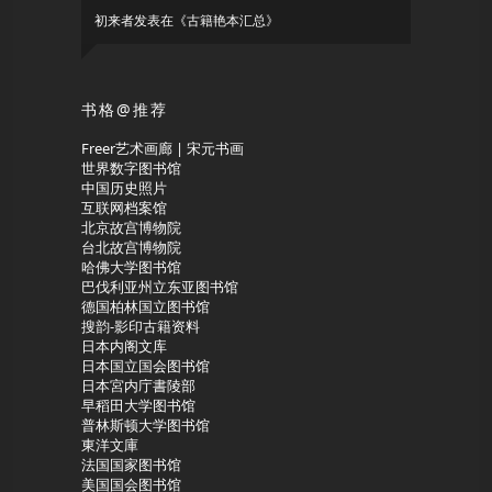
初来者
发表在《
古籍艳本汇总
》
书格@推荐
Freer艺术画廊 | 宋元书画
世界数字图书馆
中国历史照片
互联网档案馆
北京故宫博物院
台北故宫博物院
哈佛大学图书馆
巴伐利亚州立东亚图书馆
德国柏林国立图书馆
搜韵-影印古籍资料
日本内阁文库
日本国立国会图书馆
日本宮内庁書陵部
早稻田大学图书馆
普林斯顿大学图书馆
東洋文庫
法国国家图书馆
美国国会图书馆