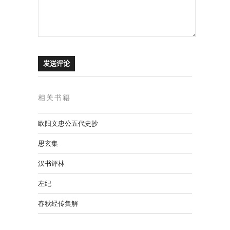
相关书籍
欧阳文忠公五代史抄
思玄集
汉书评林
左纪
春秋经传集解