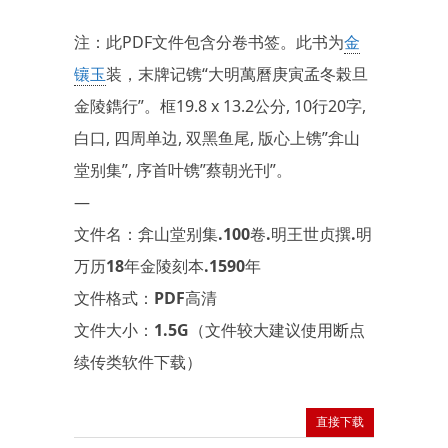
注：此PDF文件包含分卷书签。此书为
金
镶玉
装，末牌记镌“大明萬曆庚寅孟冬榖旦
金陵鐫行”。框19.8 x 13.2公分, 10行20字,
白口, 四周单边, 双黑鱼尾, 版心上镌”弇山
堂别集”, 序首叶镌”蔡朝光刊”。
—
文件名：弇山堂别集.100卷.明王世贞撰.明
万历18年金陵刻本.1590年
文件格式：PDF高清
文件大小：1.5G（文件较大建议使用断点
续传类软件下载）
直接下载