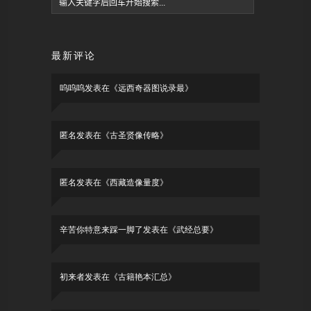
最新评论
呜呜呜
发表在《
远西奇器图说录最
》
匿名
发表在《
古圣贤像传略
》
匿名
发表在《
西藏造像量度
》
辛苦你特意来踩一脚了
发表在《
武经总要
》
初来者
发表在《
古籍艳本汇总
》