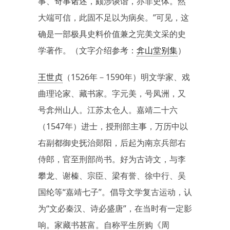
事、奇事诸述，颇涉谈谐，亦非史体。然
大端可信，此固不足以为病矣。”可见，这
确是一部极具史料价值兼之完美文采的史
学著作。（文字介绍参考：
弇山堂别集
）
王世贞
（1526年－1590年）明文学家、戏
曲理论家、藏书家。字元美，号凤洲，又
号弇州山人。江苏太仓人。嘉靖二十六
（1547年）进士，授刑部主事，万历中以
右副都御史抚治郧阳，后起为南京兵部右
侍郎，官至刑部尚书。好为古诗文，与李
攀龙、谢榛、宗臣、梁有誉、徐中行、吴
国纶等“嘉靖七子”。倡导文学复古运动，认
为“文必秦汉、诗必盛唐”，在当时有一定影
响。家藏书甚富。自称平生所购《周