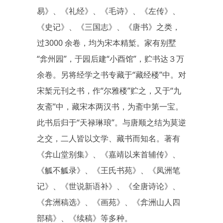
易》、《礼经》、《毛诗》、《左传》、
《史记》、《三国志》、《唐书》之类，
过3000 余卷，均为宋本精椠。家有别墅
“弇州园”，于园后建“小酉馆”，贮书达３万
余卷。另将经学之书专藏于“藏经楼”中。对
宋椠元刊之书，作“尔雅楼”贮之，又于“九
友斋”中，藏宋本两汉书，为斋中第一宝。
此书后归于“天禄琳琅”。与唐顺之结为莫逆
之交，二人皆以文学、藏书而知名。著有
《弇山堂别集》、《嘉靖以来首辅传》、
《觚不觚录》、《王氏书苑》、《凤洲笔
记》、《世说新语补》、《全唐诗论》、
《弇洲稿选》、《画苑》、《弇洲山人四
部稿》、《续稿》等多种。