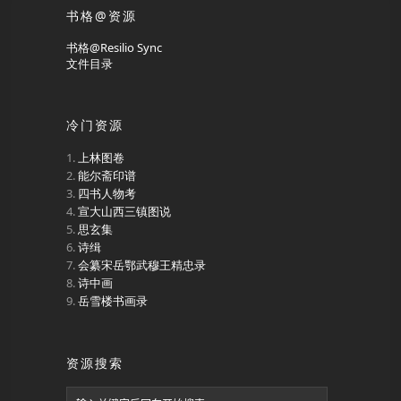
书格@资源
书格@Resilio Sync
文件目录
冷门资源
上林图卷
能尔斋印谱
四书人物考
宣大山西三镇图说
思玄集
诗缉
会纂宋岳鄂武穆王精忠录
诗中画
岳雪楼书画录
资源搜索