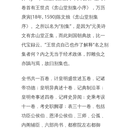
卷首有王世贞《弇山堂别集小序》，万历
庚寅(18年, 1590)陈文烛《弇山堂别集
序》。之所以名为“别集”，是因为“元美诗
文有弇山堂正集，而此则国朝典故，比一
代宝録云。”王世贞自己也作了解释“名之别
集者何？内之无当于经术政体，卽雕虫之
亦鴲与焉，故曰别集也。
全书共一百卷﹐计皇明盛世述五卷﹐记诸
帝功德﹔皇明异典述十卷﹐记典制沿革﹔
皇明奇事述四卷﹐记稗史异闻﹔史乘考误
十一卷﹐考史职阙谬﹔表三十一卷﹐包括
功臣公侯伯﹑恩泽公侯伯﹑三师﹑公孤﹑
内阁辅臣﹑六部尚书﹑都察院左右都御