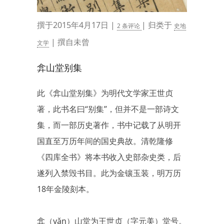
撰于2015年4月17日 |
| 归类于
2 条评论
史地
| 撰自未曾
文学
弇山堂别集
此《弇山堂别集》为明代文学家王世贞
著，此书名曰“别集”，但并不是一部诗文
集，而一部历史著作，书中记载了从明开
国直至万历年间的国史典故。清乾隆修
《四库全书》将本书收入史部杂史类，后
遂列入禁毁书目。此为金镶玉装，明万历
18年金陵刻本。
弇（yǎn）山堂为王世贞（字元美）堂号。