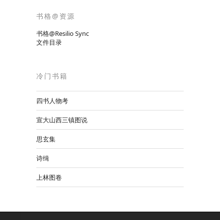
书格@资源
书格@Resilio Sync
文件目录
冷门书籍
四书人物考
宣大山西三镇图说
思玄集
诗缉
上林图卷