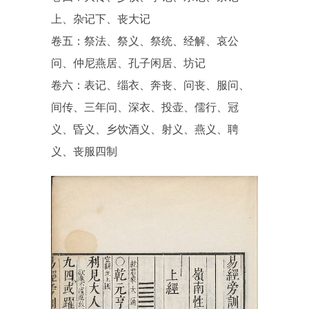
上、杂记下、丧大记
卷五：祭法、祭义、祭统、经解、哀公
问、仲尼燕居、孔子闲居、坊记
卷六：表记、缁衣、奔丧、问丧、服问、
间传、三年问、深衣、投壶、儒行、冠
义、昏义、乡饮酒义、射义、燕义、聘
义、丧服四制