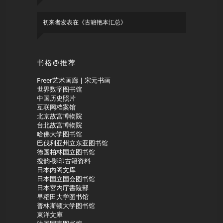
初来者
发表在《
古籍艳本汇总
》
书格@推荐
Freer艺术画廊 | 宋元书画
世界数字图书馆
中国历史照片
互联网档案馆
北京故宫博物院
台北故宫博物院
哈佛大学图书馆
巴伐利亚州立东亚图书馆
德国柏林国立图书馆
搜韵-影印古籍资料
日本内阁文库
日本国立国会图书馆
日本宮内庁書陵部
早稻田大学图书馆
普林斯顿大学图书馆
東洋文庫