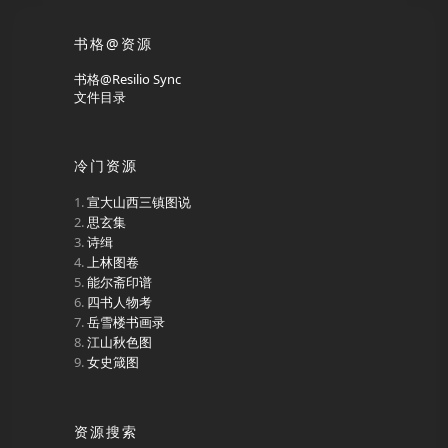
书格@资源
书格@Resilio Sync
文件目录
冷门资源
宣大山西三镇图说
思玄集
诗缉
上林图卷
能尔斋印谱
四书人物考
岳雪楼书画录
江山秋色图
女史箴图
资源搜索