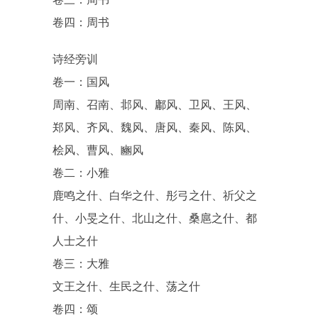
卷四：周书
诗经旁训
卷一：国风
周南、召南、邶风、鄘风、卫风、王风、
郑风、齐风、魏风、唐风、秦风、陈风、
桧风、曹风、豳风
卷二：小雅
鹿鸣之什、白华之什、彤弓之什、祈父之
什、小旻之什、北山之什、桑扈之什、都
人士之什
卷三：大雅
文王之什、生民之什、荡之什
卷四：颂