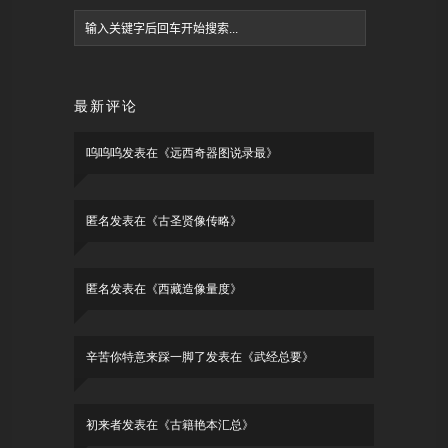
最新评论
呜呜呜
发表在《
远西奇器图说录最
》
匿名
发表在《
古圣贤像传略
》
匿名
发表在《
西藏造像量度
》
辛苦你特意来踩一脚了
发表在《
武经总要
》
初来者
发表在《
古籍艳本汇总
》