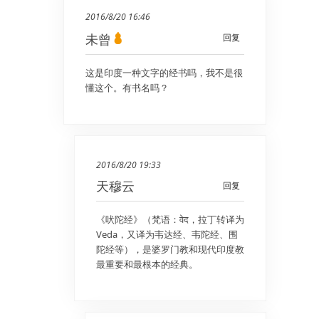
2016/8/20 16:46
未曾
回复
这是印度一种文字的经书吗，我不是很
懂这个。有书名吗？
2016/8/20 19:33
天穆云
回复
《吠陀经》（梵语：वेद，拉丁转译为
Veda，又译为韦达经、韦陀经、围
陀经等），是婆罗门教和现代印度教
最重要和最根本的经典。