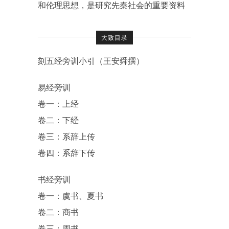
和伦理思想，是研究先秦社会的重要资料
大致目录
刻五经旁训小引（王安舜撰）
易经旁训
卷一：上经
卷二：下经
卷三：系辞上传
卷四：系辞下传
书经旁训
卷一：虞书、夏书
卷二：商书
卷三：周书