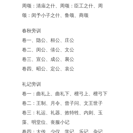
周颂：清庙之什、周颂：臣工之什、周
颂：闵予小子之什、鲁颂、商颂
春秋旁训
卷一、隐公、桓公、庄公
卷二、闵公、僖公、文公
卷三、宣公、成公、襄公
卷四、昭公、定公、哀公
礼记旁训
卷一：曲礼上、曲礼下、檀弓上、檀弓下
卷二：王制、月令、曾子问、文王世子
卷三：礼运、礼器、效特牲、内则、玉
藻、明堂位、丧服小记
卷四：大传、少仪、学记、乐记、杂记