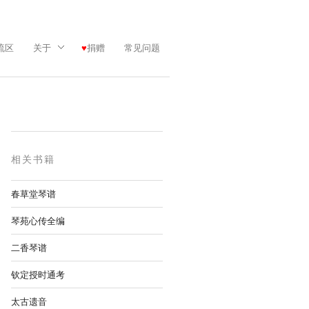
流区
关于
捐赠
常见问题
相关书籍
春草堂琴谱
琴苑心传全编
二香琴谱
钦定授时通考
太古遗音