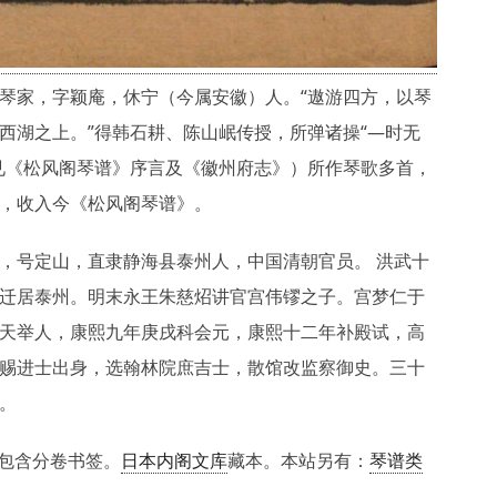
琴家，字颖庵，休宁（今属安徽）人。“遨游四方，以琴
西湖之上。”得韩石耕、陈山岷传授，所弹诸操“—时无
见《松风阁琴谱》序言及《徽州府志》）所作琴歌多首，
，收入今《松风阁琴谱》。
，号定山，直隶静海县泰州人，中国清朝官员。 洪武十
迁居泰州。明末永王朱慈炤讲官宫伟镠之子。宫梦仁于
天举人，康熙九年庚戌科会元，康熙十二年补殿试，高
赐进士出身，选翰林院庶吉士，散馆改监察御史。三十
。
件包含分卷书签。
日本内阁文库
藏本。本站另有：
琴谱类