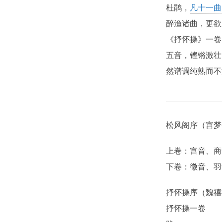
杜鹃，
凡十一曲
醉渔诸曲，更欲
《抒怀操》一卷
五音，铿锵激壮
然谱调纯熟而不
松风阁序（宫梦
上卷：宫音、商
下卷：徵音、羽
抒怀操序（魏禧
抒怀操一卷