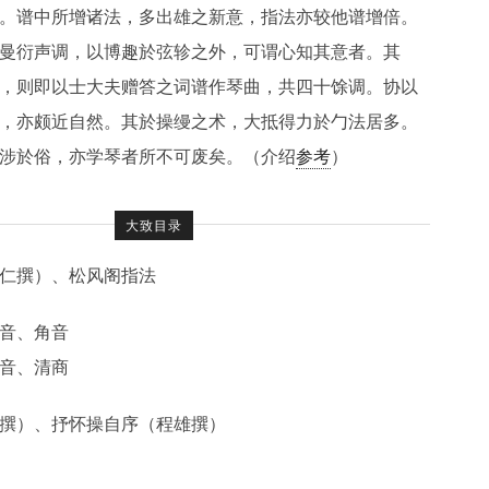
。谱中所增诸法，多出雄之新意，指法亦较他谱增倍。
曼衍声调，以博趣於弦轸之外，可谓心知其意者。其
，则即以士大夫赠答之词谱作琴曲，共四十馀调。协以
，亦颇近自然。其於操缦之术，大抵得力於勹法居多。
涉於俗，亦学琴者所不可废矣。（介绍
参考
）
大致目录
仁撰）、松风阁指法
音、角音
音、清商
撰）、抒怀操自序（程雄撰）