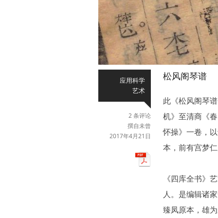
松风阁琴谱
应用科学
艺术
此《松风阁琴谱
机》至清商《春
2 条评论
撰自未曾
怀操》一卷，以
2017年4月21日
本，前有宫梦仁
《四库全书》艺
人。是编辑诸家
臻凤原本，雄为