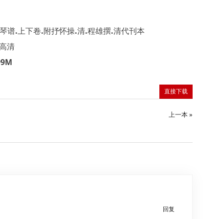
谱.上下卷.附抒怀操.清.程雄撰.清代刊本
F高清
9M
直接下载
上一本 »
回复