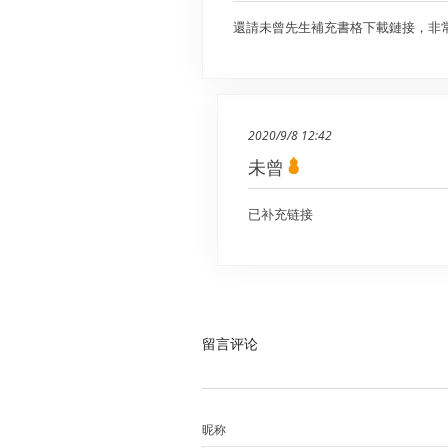
還請未曾先生補充書格下載鏈接，非
2020/9/8 12:42
未曾
已补充链接
留言评论
昵称