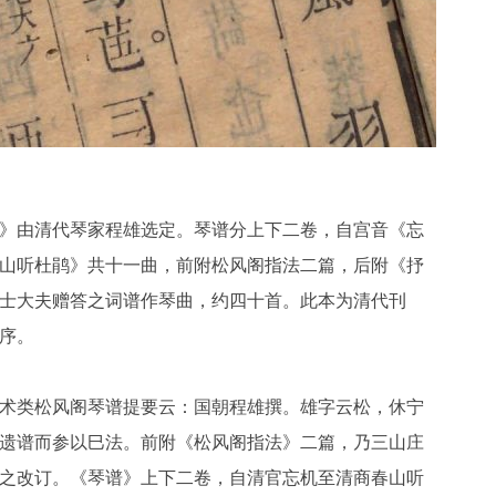
》由清代琴家程雄选定。琴谱分上下二卷，自宫音《忘
山听杜鹃》共十一曲，前附松风阁指法二篇，后附《抒
士大夫赠答之词谱作琴曲，约四十首。此本为清代刊
序。
术类松风阁琴谱提要云：国朝程雄撰。雄字云松，休宁
遗谱而参以巳法。前附《松风阁指法》二篇，乃三山庄
之改订。《琴谱》上下二卷，自清官忘机至清商春山听