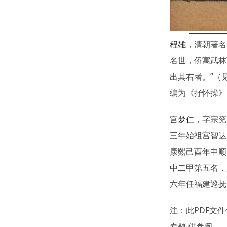
程雄
，清朝著名
名世，侨寓武林
出其右者。”（
编为《抒怀操》
宫梦仁
，字宗兖
三年始祖宫智达
康熙己酉年中顺
中二甲第五名，
六年任福建巡抚
注：此PDF文
专题
供参阅。