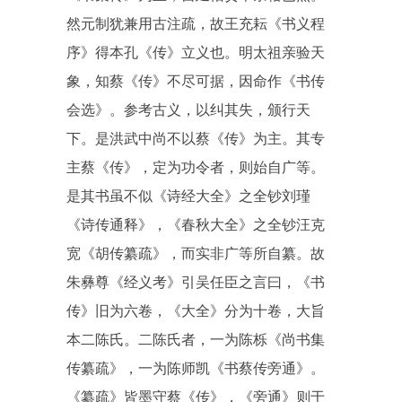
然元制犹兼用古注疏，故王充耘《书义程
序》得本孔《传》立义也。明太祖亲验天
象，知蔡《传》不尽可据，因命作《书传
会选》。参考古义，以纠其失，颁行天
下。是洪武中尚不以蔡《传》为主。其专
主蔡《传》，定为功令者，则始自广等。
是其书虽不似《诗经大全》之全钞刘瑾
《诗传通释》，《春秋大全》之全钞汪克
宽《胡传纂疏》，而实非广等所自纂。故
朱彝尊《经义考》引吴任臣之言曰，《书
传》旧为六卷，《大全》分为十卷，大旨
本二陈氏。二陈氏者，一为陈栎《尚书集
传纂疏》，一为陈师凯《书蔡传旁通》。
《纂疏》皆墨守蔡《传》，《旁通》则于