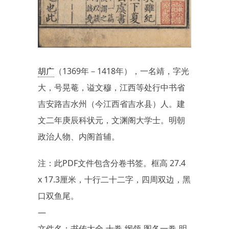
胡广
（1369年－1418年），一名靖，字光
大，号晃菴，谥文穆，江西等处行中书省
吉安路吉水州（今江西省吉水县）人。建
文二年庚辰科状元，文渊阁大学士。明朝
政治人物、内阁首辅。
注：此PDF文件包含分卷书签。框高 27.4
x 17.3厘米，十行二十二字，四周双边，黑
口双鱼尾。
—
文件名：书传大全.十卷.纲领.图各一卷.明.