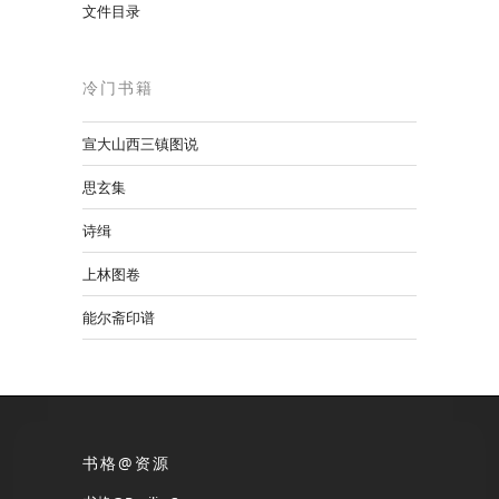
文件目录
冷门书籍
宣大山西三镇图说
思玄集
诗缉
上林图卷
能尔斋印谱
书格@资源