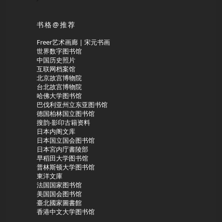
书格@推荐
Freer艺术画廊 | 宋元书画
世界数字图书馆
中国历史照片
互联网档案馆
北京故宫博物院
台北故宫博物院
哈佛大学图书馆
巴伐利亚州立东亚图书馆
德国柏林国立图书馆
搜韵-影印古籍资料
日本内阁文库
日本国立国会图书馆
日本宮内庁書陵部
早稻田大学图书馆
普林斯顿大学图书馆
東洋文庫
法国国家图书馆
美国国会图书馆
臺北國家圖書館
香港中文大学图书馆