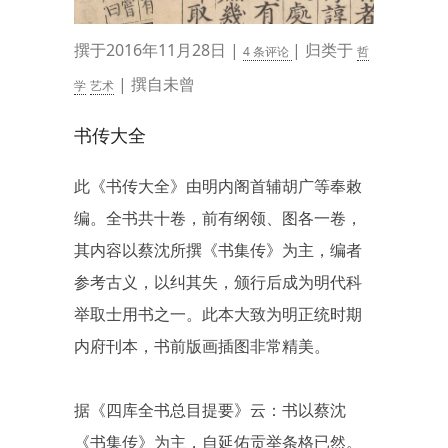
撰于2016年11月28日 |
| 归类于
4 条评论
哲
| 撰自未曾
学
艺术
书传大全
此《书传大全》由明内阁首辅胡广等奉敕
编。全书共十卷，前有纲领、图各一卷，
其内容以蔡沈所撰《书集传》为主，编者
参考古义，以纠其失，颁行后成为明代科
举取士用书之一。此本大致为明正统时期
内府刊本，书前版画插图非常精美。
据《四库全书总目提要》云：书以蔡沈
《书集传》为主，自延佑贡举条格已然。