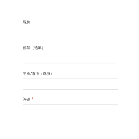
昵称
邮箱（选填）
主页/微博（选填）
评论
*