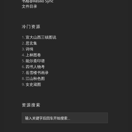
书格@Resilio Sync
文件目录
冷门资源
宣大山西三镇图说
思玄集
诗缉
上林图卷
能尔斋印谱
四书人物考
岳雪楼书画录
江山秋色图
女史箴图
资源搜索