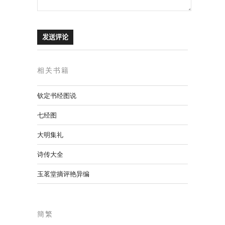
相关书籍
钦定书经图说
七经图
大明集礼
诗传大全
玉茗堂摘评艳异编
簡繁