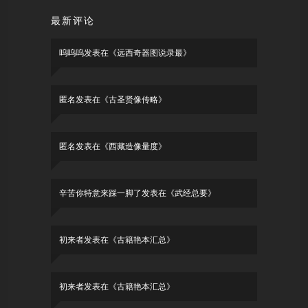
最新评论
呜呜呜
发表在《
远西奇器图说录最
》
匿名
发表在《
古圣贤像传略
》
匿名
发表在《
西藏造像量度
》
辛苦你特意来踩一脚了
发表在《
武经总要
》
初来者
发表在《
古籍艳本汇总
》
初来者
发表在《
古籍艳本汇总
》