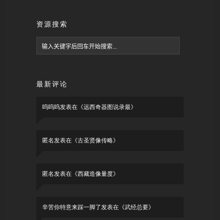
资源搜索
最新评论
呜呜呜
发表在《
远西奇器图说录最
》
匿名
发表在《
古圣贤像传略
》
匿名
发表在《
西藏造像量度
》
辛苦你特意来踩一脚了
发表在《
武经总要
》