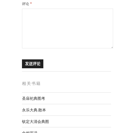
评论
*
相关书籍
圣庙祀典图考
永乐大典.散本
钦定大清会典图