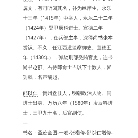
属文，有司听闻其名，补为邑庠生。永乐
十三年（1415年）中举人，永乐二十二年
（1424年）登甲辰科进士。宣德二年
（1427年），任兵部主事，深得尚书张本
赏识。不久，任江西道监察御史。宣德五
年（1430年），弹劾刑部受贿官吏，连带
尚书赵羾、右侍郎俞士吉以下十数人，皆
罢黜，名声鹊起。
邵以仁
，贵州盘县人，明朝政治人物、同
进士出身。万历八年（1580年）庚辰科进
士，三甲九十名，后官副使。
—
书名：圣迹全图.一卷.张楷修.邵以仁增修.