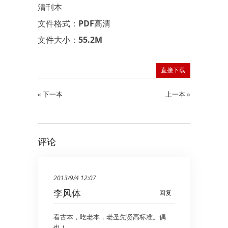
清刊本
文件格式：PDF高清
文件大小：55.2M
直接下载
« 下一本
上一本 »
评论
2013/9/4 12:07
李风体
回复
看古本，吃老本，老圣先贤高标准。偶
也！