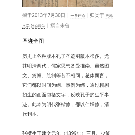
撰于2013年7月30日 |
| 归类于
一条评论
史地
| 撰自未曾
文学
社会科学
圣迹全图
历史上各种版本孔子圣迹图版本很多。尤
其明清两代，儒家思想备受推崇。虽然图
文、篇幅、绘制等各不相同，总体而言，
它们都以时间为纲、事例为纬，通过栩栩
如生的画面包括文字，反映孔子的生平事
迹。此本为明代张楷修，邵以仁增修，清
代刊本。
张楷
生于建文元年（1399年）三月。少能