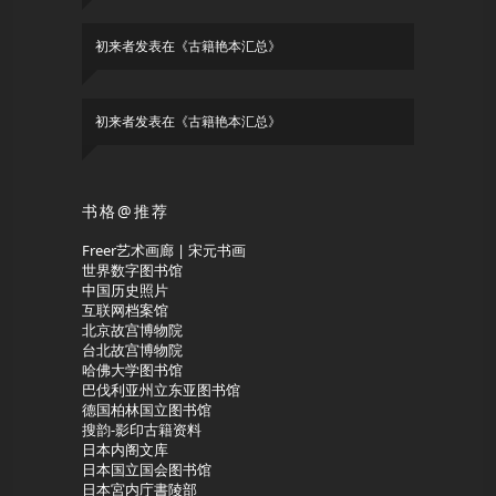
初来者
发表在《
古籍艳本汇总
》
初来者
发表在《
古籍艳本汇总
》
书格@推荐
Freer艺术画廊 | 宋元书画
世界数字图书馆
中国历史照片
互联网档案馆
北京故宫博物院
台北故宫博物院
哈佛大学图书馆
巴伐利亚州立东亚图书馆
德国柏林国立图书馆
搜韵-影印古籍资料
日本内阁文库
日本国立国会图书馆
日本宮内庁書陵部