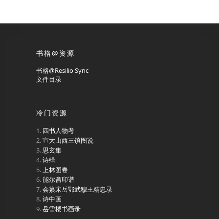
书格@资源
书格@Resilio Sync
文件目录
冷门资源
四书人物考
宣大山西三镇图说
思玄集
诗缉
上林图卷
能尔斋印谱
会纂宋岳鄂武穆王精忠录
诗中画
岳雪楼书画录