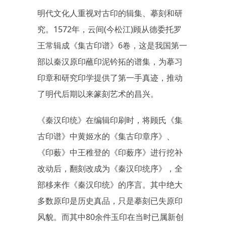
明代文化人重视对古印的辑集、摹刻和研
究。1572年，云间(今松江)顾从德委托罗
王常辑成《集古印谱》6卷，这是我国第一
部以秦汉原印蘸印泥钤拓的谱集，为摹习
印章和研究印学提供了第一手真迹，推动
了明代后期以来篆刻艺术的昌兴。
《秦汉印统》在编辑印刷时，将顾氏《集
古印谱》中黄姬水的《集古印章序》、
《印薮》中王稚登的《印薮序》进行挖补
改动后，翻刻改成为《秦汉印统序》，全
部移来作《秦汉印统》的序言。其中绝大
多数原印是历史真品，只是摹刻已失原印
风貌。而其中80余件玉印在当时已属新创