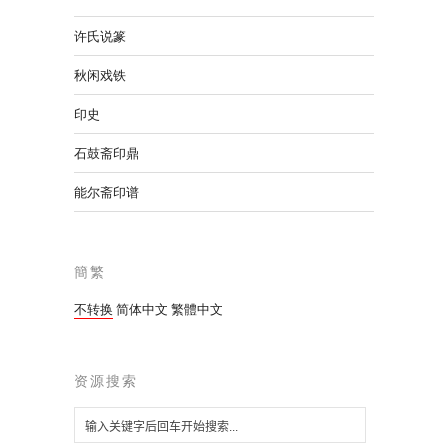
许氏说篆
秋闲戏铁
印史
石鼓斋印鼎
能尔斋印谱
簡繁
不转换
简体中文
繁體中文
资源搜索