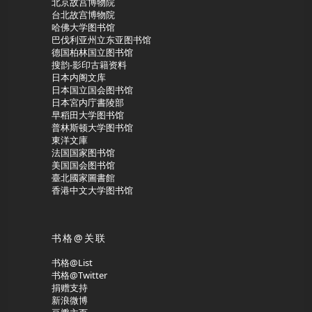
北京故宫博物院
台北故宫博物院
哈佛大学图书馆
巴伐利亚州立东亚图书馆
德国柏林国立图书馆
搜韵-影印古籍资料
日本内阁文库
日本国立国会图书馆
日本宮内庁書陵部
早稻田大学图书馆
普林斯顿大学图书馆
東洋文庫
法国国家图书馆
美国国会图书馆
臺北國家圖書館
香港中文大学图书馆
书格@关联
书格@List
书格@Twitter
捐赠支持
新浪微博