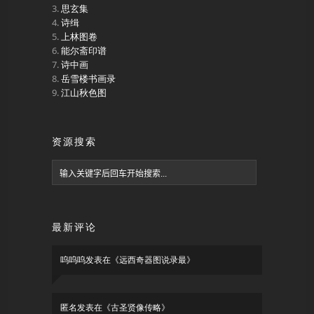
思玄集
诗缉
上林图卷
能尔斋印谱
诗中画
岳雪楼书画录
江山秋色图
资源搜索
最新评论
呜呜呜
发表在《
远西奇器图说录最
》
匿名
发表在《
古圣贤像传略
》