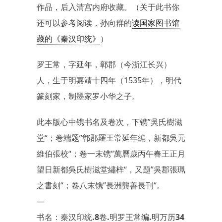
作品，后入清宫内府收藏。（关于此书你
还可以参考阅读，孙向群的
读国家图书馆
藏的《秦汉印统》
）
罗王常，字延年，鄣郡（今浙江长兴）
人，生于明嘉靖十四年（1535年），明代
篆刻家，制墨家罗小华之子。
此本版心中镌书名及卷次，下镌”
吳氏樹滋
堂
“；卷端题”
鄣郡羅王常延年編，新都吳元
維伯張校
“；卷一末镌”
萬曆歲丙午春王正月
望日新都吳氏樹滋堂繡梓
“，又题”
吳郡張珮
之書刻
“；卷八末镌”
長洲龔善長刊
“。
—
书名：秦汉印统.8卷.明罗王常编.明万历34