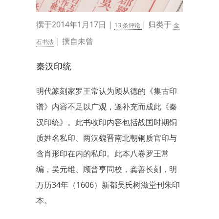
撰于2014年1月17日 |
| 归类于
13 条评论
金
| 撰自未曾
石书法
秦汉印统
明代篆刻家罗王常认为顾从德的《集古印
谱》内容不足以广观，遂补充而成此《秦
汉印统》。此书收印内容包括战国时期铜
质姓名私印、两汉魏晋南北朝铜质官印与
含肖形印在内的私印。此本八卷罗王常
编，吴元维、顾晋亨同校，龚善长刻，明
万历34年（1606）新都吴氏树滋堂刊朱印
本。