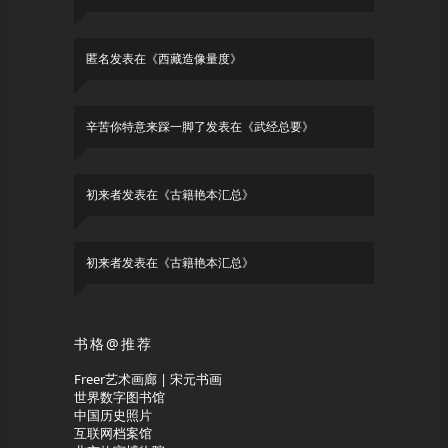
匿名
发表在《
西藏造像量度
》
辛苦你特意来踩一脚了
发表在《
武经总要
》
初来者
发表在《
古籍艳本汇总
》
初来者
发表在《
古籍艳本汇总
》
书格@推荐
Freer艺术画廊 | 宋元书画
世界数字图书馆
中国历史照片
互联网档案馆