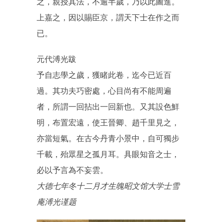
之，親授其法，不逾半歲，乃以此圖進。
上嘉之，因以賜臣京，謂天下士在作之而
已。
元代溥光跋
予自志學之歲，獲睹此卷，迄今已近百
過。其功夫巧密處，心目尚有不能周遍
者，所謂一回拈出一回新也。又其設色鮮
明，布置宏遠，使王晉卿、趙千里見之，
亦當短氣。在古今丹青小景中，自可獨步
千載，殆眾星之孤月耳。具眼知音之士，
必以予言為不妄雲。
大德七年冬十二月才生魄昭文馆大学士雪
庵溥光谨题