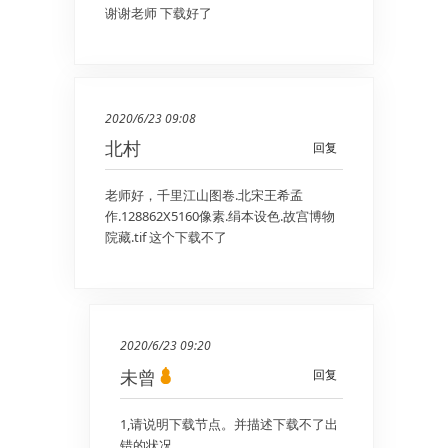
谢谢老师 下载好了
2020/6/23 09:08
北村
回复
老师好，千里江山图卷.北宋王希孟
作.128862X5160像素.绢本设色.故宫博物
院藏.tif 这个下载不了
2020/6/23 09:20
未曾
回复
1,请说明下载节点。并描述下载不了出
错的状况。