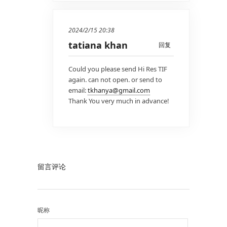
2024/2/15 20:38
tatiana khan
回复
Could you please send Hi Res TIF
again. can not open. or send to
email:
tkhanya@gmail.com
Thank You very much in advance!
留言评论
昵称