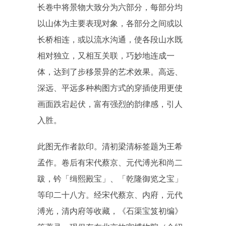
长卷中将景物大致分为六部分，每部分均
以山体为主要表现对象，各部分之间或以
长桥相连，或以流水沟通，使各段山水既
相对独立，又相互关联，巧妙地连成一
体，达到了步移景异的艺术效果。高远、
深远、平远多种构图方式的穿插使用更使
画面跌宕起伏，富有强烈的韵律感，引人
入胜。
此图无作者款印。清初梁清标签题为王希
孟作。卷后有宋代蔡京、元代溥光和尚二
跋，钤「缉熙殿宝」、「乾隆御览之宝」
等印二十八方。经宋代蔡京、内府，元代
溥光，清内府等收藏，《石渠宝笈初编》