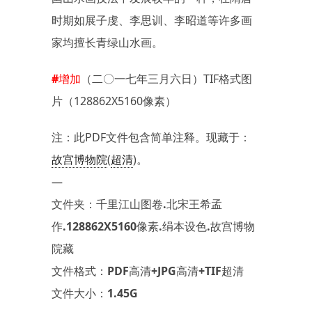
时期如展子虔、李思训、李昭道等许多画
家均擅长青绿山水画。
#增加
（二〇一七年三月六日）TIF格式图
片（128862X5160像素）
注：此PDF文件包含简单注释。现藏于：
故宫博物院
(
超清
)。
—
文件夹：千里江山图卷.北宋王希孟
作.128862X5160像素.绢本设色.故宫博物
院藏
文件格式：PDF高清+JPG高清+TIF超清
文件大小：1.45G