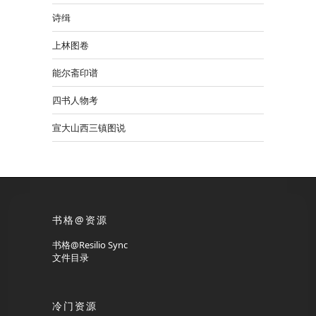
诗缉
上林图卷
能尔斋印谱
四书人物考
宣大山西三镇图说
书格@资源
书格@Resilio Sync
文件目录
冷门资源