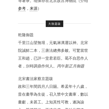
等著录。现保存在北京故宫博物院（介绍
参考
，
来源
）
大致题跋
乾隆御題
千里江山望無垠，元氣淋漓運以神。北宋
院誠鮮二本，三唐法總弗多皴。可驚當世
王和趙，已評一堂君若臣。曷不自思作人
者，尔時調鼎作何人。
丙午新正月御题
北宋書法家蔡京題跋
政和三年閏四月八日賜。希孟年十八歲，
昔在畫學為生徒，召入禁中文書庫，數以
畫獻，未甚工。上知其性可教，遂誨諭