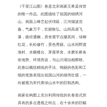
《千里江山图》卷是北宋画家王希孟传世
的唯一作品。此图描绘了祖国的锦绣河
山。画面上峰峦起伏绵延，江河烟波浩
淼，气象万千，壮丽恢弘。山间高崖飞
瀑，曲径通幽，房舍屋宇点缀其间，绿柳
红花，长松修竹，景色秀丽。山水间野渡
渔村、水榭楼台、茅屋草舍、水磨长桥各
依地势、环境而设，与山川湖泊相辉映。
此卷以概括精练的手法、绚丽的色彩和工
细的笔致表现出祖国山河的雄伟壮观，一
向被视为宋代青绿山水中的巨制杰构。
画家在构图上充分利用传统的长卷形式所
具有的多点透视之特点，在十余米的巨幅