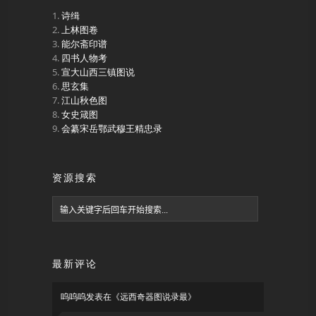
诗缉
上林图卷
能尔斋印谱
四书人物考
宣大山西三镇图说
思玄集
江山秋色图
女史箴图
会纂宋岳鄂武穆王精忠录
资源搜索
最新评论
呜呜呜
发表在《
远西奇器图说录最
》