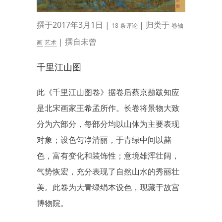
撰于2017年3月1日 |
| 归类于
18 条评论
卷轴
| 撰自未曾
画
艺术
千里江山图
此《千里江山图卷》据卷后蔡京题跋知应
是北宋画家王希孟所作。长卷将景物大致
分为六部分，每部分均以山体为主要表现
对象；设色匀净清丽，于青绿中间以赭
色，富有变化和装饰性；意境雄浑壮阔，
气势恢宏，充分表现了自然山水的秀丽壮
美。此卷为大青绿绢本设色，现藏于故宫
博物院。