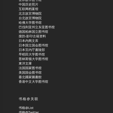
中国历史照片
互联网档案馆
北京故宫博物院
台北故宫博物院
哈佛大学图书馆
巴伐利亚州立东亚图书馆
德国柏林国立图书馆
搜韵-影印古籍资料
日本内阁文库
日本国立国会图书馆
日本宮内庁書陵部
早稻田大学图书馆
普林斯顿大学图书馆
東洋文庫
法国国家图书馆
美国国会图书馆
臺北國家圖書館
香港中文大学图书馆
书格@关联
书格@List
书格@Twitter