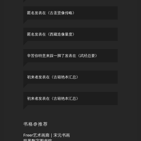
匿名
发表在《
古圣贤像传略
》
匿名
发表在《
西藏造像量度
》
辛苦你特意来踩一脚了
发表在《
武经总要
》
初来者
发表在《
古籍艳本汇总
》
初来者
发表在《
古籍艳本汇总
》
书格@推荐
Freer艺术画廊 | 宋元书画
世界数字图书馆