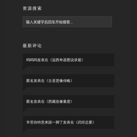
资源搜索
最新评论
呜呜呜
发表在《
远西奇器图说录最
》
匿名
发表在《
古圣贤像传略
》
匿名
发表在《
西藏造像量度
》
辛苦你特意来踩一脚了
发表在《
武经总要
》