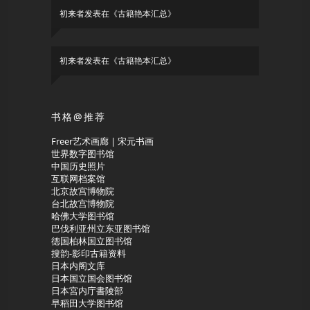
初来者
发表在《
古籍艳本汇总
》
初来者
发表在《
古籍艳本汇总
》
书格@推荐
Freer艺术画廊 | 宋元书画
世界数字图书馆
中国历史照片
互联网档案馆
北京故宫博物院
台北故宫博物院
哈佛大学图书馆
巴伐利亚州立东亚图书馆
德国柏林国立图书馆
搜韵-影印古籍资料
日本内阁文库
日本国立国会图书馆
日本宮内庁書陵部
早稻田大学图书馆