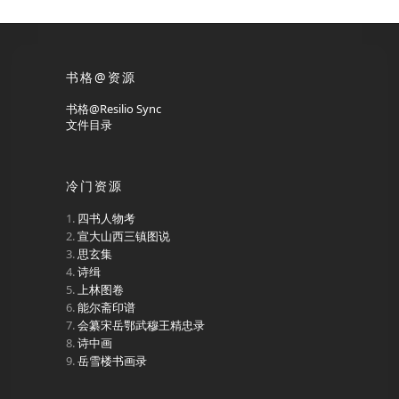
书格@资源
书格@Resilio Sync
文件目录
冷门资源
四书人物考
宣大山西三镇图说
思玄集
诗缉
上林图卷
能尔斋印谱
会纂宋岳鄂武穆王精忠录
诗中画
岳雪楼书画录