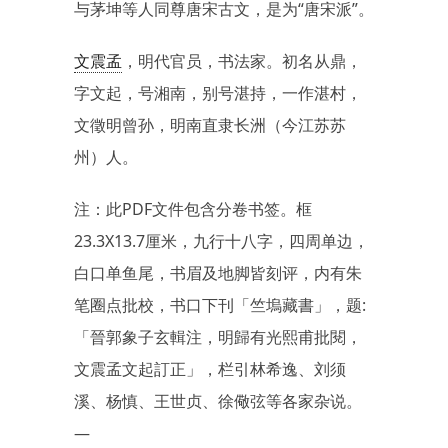
与茅坤等人同尊唐宋古文，是为“唐宋派”。
文震孟
，明代官员，书法家。初名从鼎，
字文起，号湘南，别号湛持，一作湛村，
文徵明曾孙，明南直隶长洲（今江苏苏
州）人。
注：此PDF文件包含分卷书签。框
23.3X13.7厘米，九行十八字，四周单边，
白口单鱼尾，书眉及地脚皆刻评，内有朱
笔圈点批校，书口下刊「竺塢藏書」，题:
「晉郭象子玄輯注，明歸有光熙甫批閱，
文震孟文起訂正」，栏引林希逸、刘须
溪、杨慎、王世贞、徐儆弦等各家杂说。
—