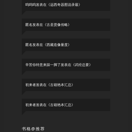
呜呜呜
发表在《
远西奇器图说录最
》
匿名
发表在《
古圣贤像传略
》
匿名
发表在《
西藏造像量度
》
辛苦你特意来踩一脚了
发表在《
武经总要
》
初来者
发表在《
古籍艳本汇总
》
初来者
发表在《
古籍艳本汇总
》
书格@推荐