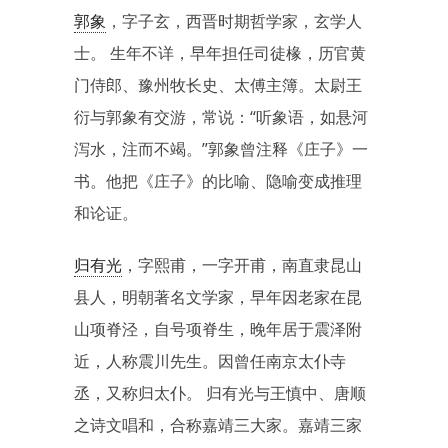
郭象
，字子玄，西晋时期哲学家，玄学人
士。 生年不详，早年担任司徒椽，历官黄
门侍郎、豫州牧长史、太傅主簿。太尉王
衍与郭象有交游，常说：“听象语，如悬河
泻水，注而不竭。”郭象曾注释《庄子》一
书。他把《庄子》的比喻、隐喻变成推理
和论证。
归有光
，字熙甫，一字开甫，南直隶昆山
县人，明朝著名文学家，早年因老家在昆
山项脊泾，自号项脊生，晚年居于震泽附
近，人称震川先生。因曾任南京太仆寺
丞，又称归太仆。 归有光与王慎中、唐顺
之诗文唱和，合称嘉靖三大家。嘉靖三家