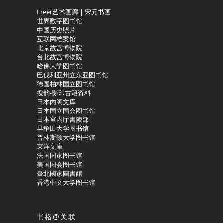
Freer艺术画廊 | 宋元书画
世界数字图书馆
中国历史照片
互联网档案馆
北京故宫博物院
台北故宫博物院
哈佛大学图书馆
巴伐利亚州立东亚图书馆
德国柏林国立图书馆
搜韵-影印古籍资料
日本内阁文库
日本国立国会图书馆
日本宮内庁書陵部
早稻田大学图书馆
普林斯顿大学图书馆
東洋文庫
法国国家图书馆
美国国会图书馆
臺北國家圖書館
香港中文大学图书馆
书格@关联