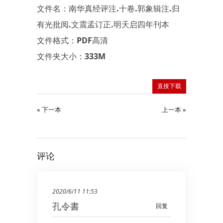
文件名：南华真经评注.十卷.郭象辑注.归
有光批阅.文震孟订正.明天启四年刊本
文件格式：PDF高清
文件夹大小：333M
直接下载
« 下一本
上一本 »
评论
2020/6/11 11:53
孔令書
回复