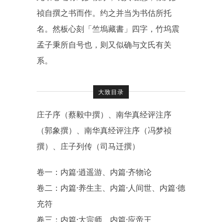
祯自撰之书而作。约之并当为书估所托
名。然板心刻「竺塢藏書」四字，竹坞震
孟子秉所自号也，则又似确与文氏有关
系。
大致目录
庄子序（蔡毅中撰）、南华真经评注序
（郭象撰）、南华真经评注序（冯梦祯
撰）、庄子列传（司马迁撰）
卷一：内篇·逍遥游、内篇·齐物论
卷二：内篇·养生主、内篇·人间世、内篇·德
充符
卷三：内篇·大宗师、内篇·应帝王