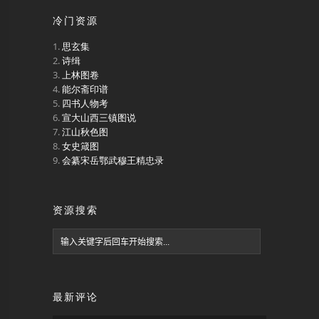
冷门资源
思玄集
诗缉
上林图卷
能尔斋印谱
四书人物考
宣大山西三镇图说
江山秋色图
女史箴图
会纂宋岳鄂武穆王精忠录
资源搜索
最新评论