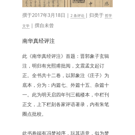
撰于2017年3月18日 |
| 归类于
2 条评论
哲学
| 撰自未曾
文学
南华真经评注
此《南华真经评注》首题：晋郭象子玄辑
注，明归有光熙甫批阅，文震孟文起订
正。全书共十二卷，以郭象注《庄子》为
底本，分为：内篇七、外篇十五、杂篇十
一。此为明天启四年刊三截楼本，中栏刊
正文，上下栏刻各家评语著录，内有朱笔
圈点批校。
此书卷端有冯梦祯序，玩其语意，似为梦