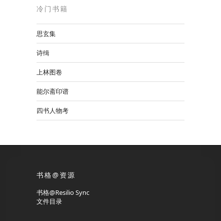
冷门书籍
思玄集
诗缉
上林图卷
能尔斋印谱
四书人物考
书格@资源
书格@Resilio Sync
文件目录