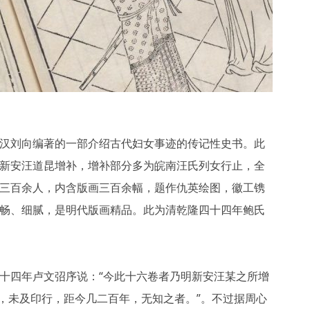
汉刘向编著的一部介绍古代妇女事迹的传记性史书。此
新安汪道昆增补，增补部分多为皖南汪氏列女行止，全
三百余人，内含版画三百余幅，题作仇英绘图，徽工镌
畅、细腻，是明代版画精品。此为清乾隆四十四年鲍氏
十四年卢文弨序说：“今此十六卷者乃明新安汪某之所增
，未及印行，距今几二百年，无知之者。”。不过据周心