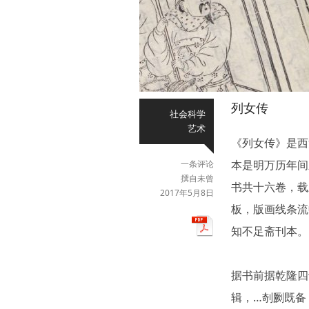
列女传
社会科学
艺术
《列女传》是西
本是明万历年间
一条评论
撰自未曾
书共十六卷，载
2017年5月8日
板，版画线条流
知不足斋刊本。
据书前据乾隆四
辑，…剞劂既备