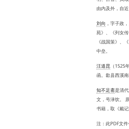
由内及外，自近
刘向
，字子政，
苑》、《列女传
《战国策》、《
中垒。
汪道昆
（152
函。歙县西溪南
知不足斋
是清代
文，号渌饮。 
书籍，取《戴记
注：此PDF文