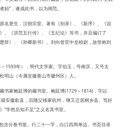
者始”，遂成此书，以为闺范。
原名更生，汉朝宗室。著有《别录》、《新序》、《说
》、《洪范五行传》、《五纪论》等书，并且编订了
楚辞》、《孙卿新书》。刘向曾官中垒校尉，故世称刘
5年～1593年），明代文学家。字伯玉，号南溟，又号太
松明山（今属安徽黄山市徽州区）人。
藏书家鲍廷博的藏书室。鲍廷博(1729～1814)，字以
原籍安徽歙县，后随父移家杭州，继又迁居桐乡县。笃好
》“学然后知不足”之义名其书室。
件包含分卷书签。行二十一字，白口四周单边。书页目录