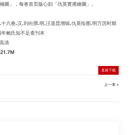
補圖」，每卷首页版心刻「仇英實甫繪圖」。
十六卷.汉.刘向撰.明.汪道昆增辑.仇英绘图.明万历时期
四年鲍氏知不足斋刊本
F高清
1.7M
直接下载
上一本 »