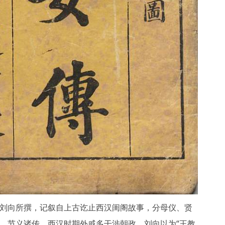
刘向所撰，记叙自上古讫止西汉闺阁故事，分母仪、贤
、节义诸传，西汉时期外戚多干涉朝政，刘向以为“王教