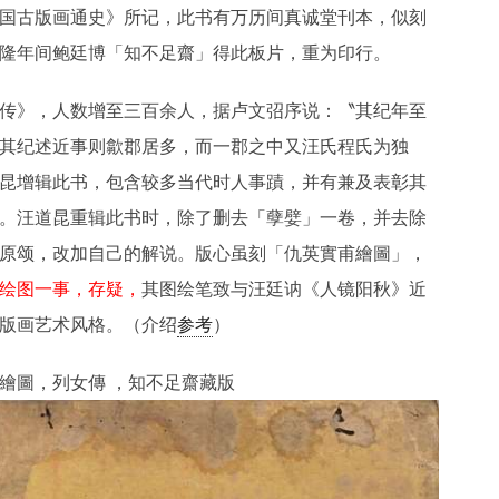
国古版画通史》所记，此书有万历间真诚堂刊本，似刻
隆年间鲍廷博「知不足齋」得此板片，重为印行。
传》，人数增至三百余人，据卢文弨序说：〝其纪年至
其纪述近事则歙郡居多，而一郡之中又汪氏程氏为独
昆增辑此书，包含较多当代时人事蹟，并有兼及表彰其
。汪道昆重辑此书时，除了删去「孽嬖」一卷，并去除
原颂，改加自己的解说。版心虽刻「仇英實甫繪圖」，
绘图一事，存疑，
其图绘笔致与汪廷讷《人镜阳秋》近
版画艺术风格。（介绍
参考
）
繪圖，列女傳 ，知不足齋藏版