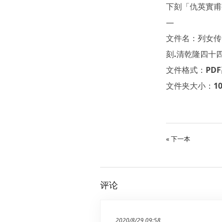
下刻「仇英實甫
—
文件名：列女传.
刻.清乾隆四十
文件格式：PD
文件夹大小：102
« 下一本
评论
2020/8/29 09:58