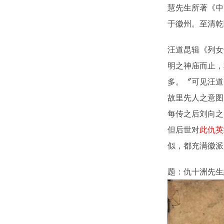
慧先生所著《中
于徽州。至清乾
汪道昆辑《列女
明之神庙而止，
多。〞可见汪道
故里先人之意图
每传之后刘向之
但后世对
此仇英
似，都充满徽派
题：仇十洲先生