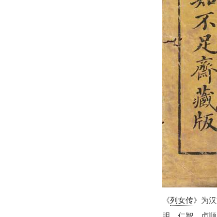
《
列女传
》为汉
明、仁智、贞顺