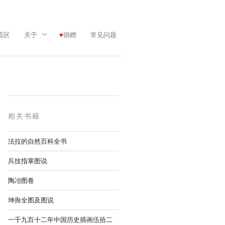
流区
关于
捐赠
常见问题
相关书籍
法拉的自然百科全书
兵技指掌图说
陶冶图卷
坤舆全图及图说
一千九百十二年中国历史插画伍拾二