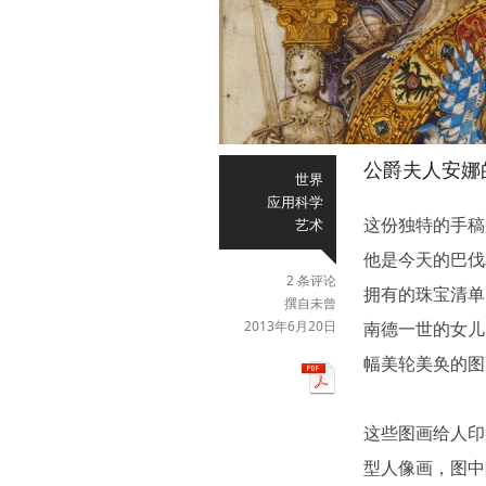
公爵夫人安娜
世界
应用科学
这份独特的手稿
艺术
他是今天的巴伐
2 条评论
拥有的珠宝清单
撰自未曾
2013年6月20日
南德一世的女儿。
幅美轮美奂的图
这些图画给人印
型人像画，图中