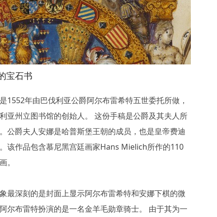
的宝石书
是1552年由巴伐利亚公爵阿尔布雷希特五世委托所做，
利亚州立图书馆的创始人。 这份手稿是公爵及其夫人所
。公爵夫人安娜是哈普斯堡王朝的成员，也是皇帝费迪
该作品包含慕尼黑宫廷画家Hans Mielich所作的110
画。
象最深刻的是封面上显示阿尔布雷希特和安娜下棋的微
阿尔布雷特扮演的是一名金羊毛勋章骑士。 由于其为一