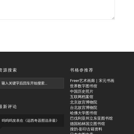
资源搜索
书格@推荐
Freer艺术画廊 | 宋元书画
世界数字图书馆
中国历史照片
互联网档案馆
北京故宫博物院
最新评论
台北故宫博物院
哈佛大学图书馆
巴伐利亚州立东亚图书馆
呜呜呜
发表在《
远西奇器图说录最
》
德国柏林国立图书馆
搜韵-影印古籍资料