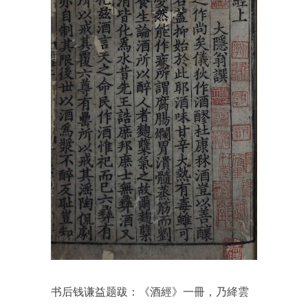
书后钱谦益题跋：
《酒經》一冊，乃絳雲