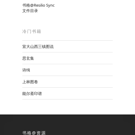
书格@Resilio Sync
文件目录
冷门书籍
宣大山西三镇图说
思玄集
诗缉
上林图卷
能尔斋印谱
书格@资源