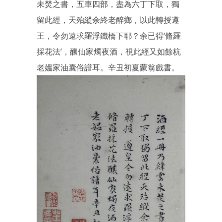
未焚之書，五車四部，盡為六丁下取，獨
留此經，天殆縱余終老醉鄉，以此轉授遵
王，令勿遠求羅浮鐵橋下耶？余已得‘脩羅
採花法’，釀仙家燭夜酒，視此經又如餘杭
老媼家油囊俗譜耳。辛丑初夏蒙翁戲書。