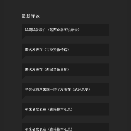
最新评论
呜呜呜
发表在《
远西奇器图说录最
》
匿名
发表在《
古圣贤像传略
》
匿名
发表在《
西藏造像量度
》
辛苦你特意来踩一脚了
发表在《
武经总要
》
初来者
发表在《
古籍艳本汇总
》
初来者
发表在《
古籍艳本汇总
》