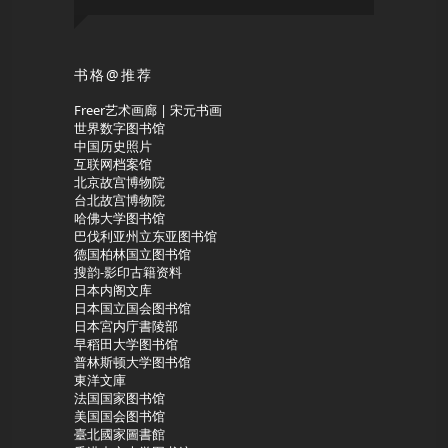
书格@推荐
Freer艺术画廊 | 宋元书画
世界数字图书馆
中国历史照片
互联网档案馆
北京故宫博物院
台北故宫博物院
哈佛大学图书馆
巴伐利亚州立东亚图书馆
德国柏林国立图书馆
搜韵-影印古籍资料
日本内阁文库
日本国立国会图书馆
日本宮内庁書陵部
早稻田大学图书馆
普林斯顿大学图书馆
東洋文庫
法国国家图书馆
美国国会图书馆
臺北國家圖書館