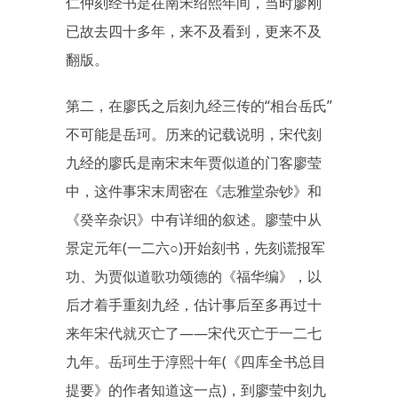
仁仲刻经书是在南宋绍熙年间，当时廖刚
已故去四十多年，来不及看到，更来不及
翻版。
第二，在廖氏之后刻九经三传的“相台岳氏”
不可能是岳珂。历来的记载说明，宋代刻
九经的廖氏是南宋末年贾似道的门客廖莹
中，这件事宋末周密在《志雅堂杂钞》和
《癸辛杂识》中有详细的叙述。廖莹中从
景定元年(一二六○)开始刻书，先刻谎报军
功、为贾似道歌功颂德的《福华编》，以
后才着手重刻九经，估计事后至多再过十
来年宋代就灭亡了——宋代灭亡于一二七
九年。岳珂生于淳熙十年(《四库全书总目
提要》的作者知道这一点)，到廖莹中刻九