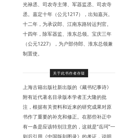
光禄丞、司农寺主簿、军器监丞、司农寺
丞。嘉定十年（公元1217），出知嘉兴。
十二年，为承议郎、江南东路转运判官。
十四年，除军器监、淮东总领。宝庆三年
（公元1227），为户部侍郎、淮东总领兼
制置使。
关于此书作者存疑
上海古籍出版社新出版的《藏书纪事诗》
附有近代著名目录版本学者王大隆的批
注，根据有关资料和近来的研究成果对原
书作了重要的补充和修正。在那些补正中
有一条是应该特别注意的，这就是“岳珂”一
则后引用《中国版刻图录》的考证，说明