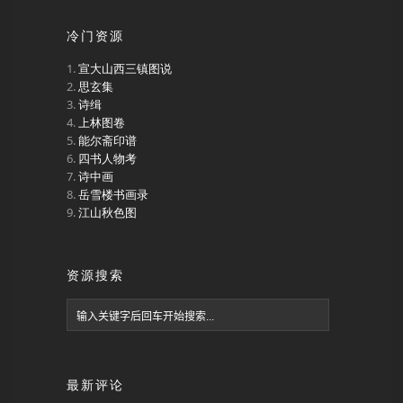
冷门资源
宣大山西三镇图说
思玄集
诗缉
上林图卷
能尔斋印谱
四书人物考
诗中画
岳雪楼书画录
江山秋色图
资源搜索
最新评论