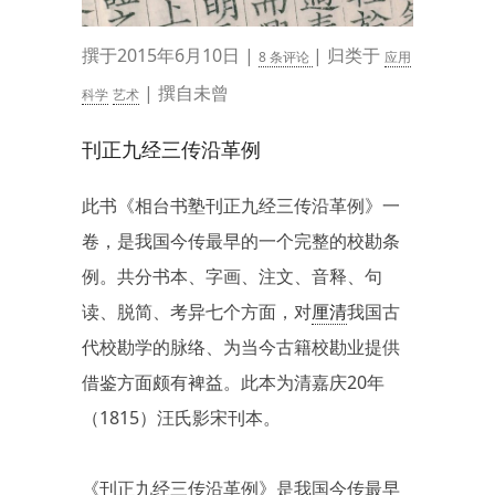
撰于2015年6月10日 |
| 归类于
8 条评论
应用
| 撰自未曾
科学
艺术
刊正九经三传沿革例
此书《相台书塾刊正九经三传沿革例》一
卷，是我国今传最早的一个完整的校勘条
例。共分书本、字画、注文、音释、句
读、脱简、考异七个方面，对
厘清
我国古
代校勘学的脉络、为当今古籍校勘业提供
借鉴方面颇有裨益。此本为清嘉庆20年
（1815）汪氏影宋刊本。
《刊正九经三传沿革例》是我国今传最早