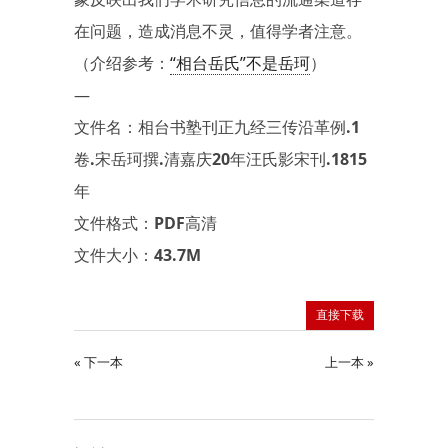
在问题，造成消息不灵，值得学者注意。
（介绍参考：
“相台岳氏”不是岳珂
）
—
文件名：相台书塾刊正九经三传沿革例.1
卷.宋岳珂撰.清嘉庆20年汪氏影宋刊.1815
年
文件格式：PDF高清
文件大小：43.7M
直接下载
« 下一本
上一本 »