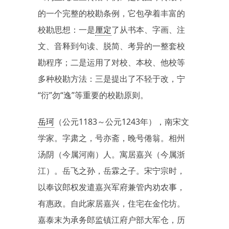
的一个完整的校勘条例，它包孕着丰富的
校勘思想：一是
厘定
了从书本、字画、注
文、音释到句读、脱简、考异的一整套校
勘程序；二是运用了对校、本校、他校等
多种校勘方法：三是提出了不轻于改，宁
“衍”勿“逸”等重要的校勘原则。
岳珂
（公元1183～公元1243年），南宋文
学家。字肃之，号亦斋，晚号倦翁。相州
汤阴（今属河南）人。寓居嘉兴（今属浙
江）。岳飞之孙，岳霖之子。宋宁宗时，
以奉议郎权发遣嘉兴军府兼管内劝农事，
有惠政。自此家居嘉兴，住宅在金佗坊。
嘉泰末为承务郎监镇江府户部大军仓，历