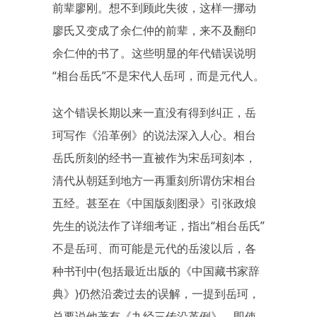
前辈廖刚。想不到顾此失彼，这样一挪动
廖氏又变成了余仁仲的前辈，来不及翻印
余仁仲的书了。这些明显的年代错误说明
“相台岳氏”不是宋代人岳珂，而是元代人。
这个错误长期以来一直没有得到纠正，岳
珂写作《沿革例》的说法深入人心。相台
岳氏所刻的经书一直被作为宋岳珂刻本，
清代从朝廷到地方一再重刻所谓仿宋相台
五经。甚至在《中国版刻图录》引张政烺
先生的说法作了详细考证，指出“相台岳氏”
不是岳珂、而可能是元代的岳浚以后，各
种书刊中(包括最近出版的《中国藏书家辞
典》)仍然沿袭过去的误解，一提到岳珂，
总要说他著有《九经三传沿革例》，即使