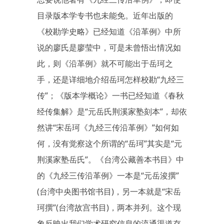
目录版本学专书也未能免。近年出版的
《校勘学史略》已经知道《沿革例》中所
说的廖氏是廖莹中，可是未曾悟出情况如
此，则《沿革例》就不可能出于岳珂之
手，还是详细地介绍岳珂怎样校勘“九经三
传”；《版本学概论》一书已经知道《春秋
经传集解》是“元岳氏荆溪家塾刻本”，却依
然讲“宋岳珂《九经三传沿革例》”如何如
何，没有觉察这个所谓的“岳珂”其实是“元
荆溪家塾岳氏”。《台湾公藏善本书目》中
的《九经三传沿革例》一本是“元岳浚撰”
(台湾中央图书馆书目)，另一本就是“宋岳
珂撰”(台湾故宫书目)，两本并列。这个现
象反映出我们学术研究信息的流通渠道存