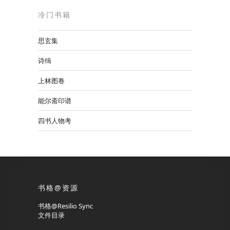
冷门书籍
思玄集
诗缉
上林图卷
能尔斋印谱
四书人物考
书格@资源
书格@Resilio Sync
文件目录