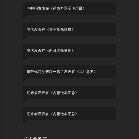
呜呜呜
发表在《
远西奇器图说录最
》
匿名
发表在《
古圣贤像传略
》
匿名
发表在《
西藏造像量度
》
辛苦你特意来踩一脚了
发表在《
武经总要
》
初来者
发表在《
古籍艳本汇总
》
初来者
发表在《
古籍艳本汇总
》
书格@推荐