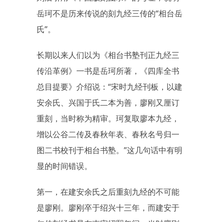
岳珂不是历来传说的刻九经三传的“相台岳
氏”。
长期以来人们以为《相台书塾刊正九经三
传沿革例》一书是岳珂所著，《四库全书
总目提要》介绍说：“宋时九经刊板，以建
安余氏、兴国于氏二本为善，廖刚又厘订
重刻，当时称为精审。珂复取廖本九经，
增以公谷二传及春秋年表、春秋名号归一
图二书校刊于相台书塾。”这几句话中有明
显的时间错误。
第一，在建安余氏之后重刻九经的不可能
是廖刚。廖刚卒于绍兴十三年，而建安于