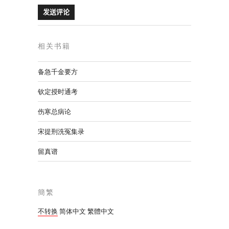
相关书籍
备急千金要方
钦定授时通考
伤寒总病论
宋提刑洗冤集录
留真谱
簡繁
不转换
简体中文
繁體中文