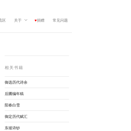
流区
关于
捐赠
常见问题
相关书籍
御选历代诗余
后圃编年稿
阳春白雪
御定历代赋汇
东坡诗钞