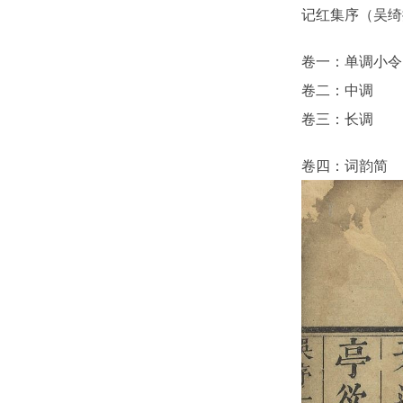
记红集序（吴绮
卷一：单调小令
卷二：中调
卷三：长调
卷四：词韵简