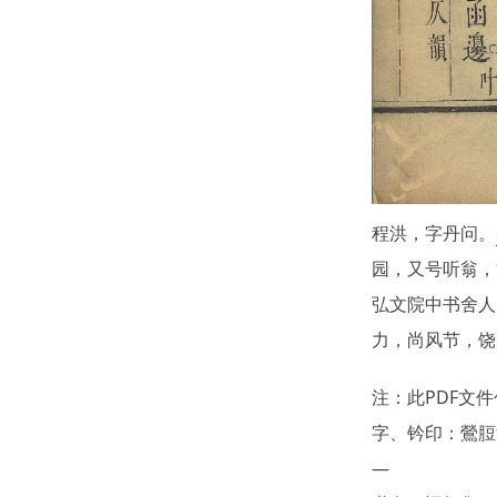
程洪，字丹问。
园，又号听翁，
弘文院中书舍人
力，尚风节，饶
注：此PDF文
字、钤印：鶯脰
—