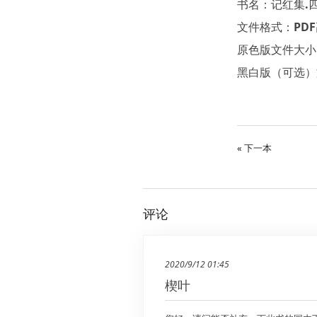
书名：记红集.四
文件格式：PDF
原色版文件大小：
黑白版（可选）文
« 下一本
评论
2020/9/12 01:45
楔叶