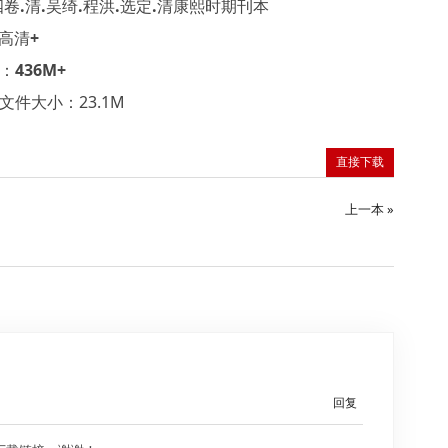
卷.清.吴绮.程洪.选定.清康熙时期刊本
高清+
436M+
件大小：23.1M
直接下载
上一本 »
回复