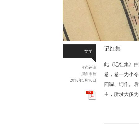
记红集
文学
此《记红集》由
4 条评论
卷，卷一为小令
撰自未曾
2018年5月16日
四调、词作。后
主，所录大多为