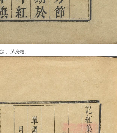
定 、茅麐校。