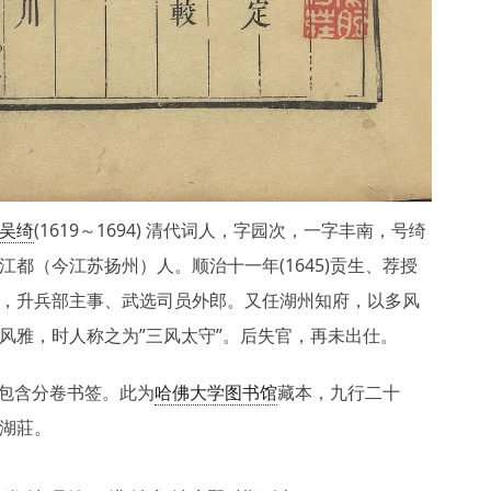
吴绮
(1619～1694) 清代词人，字园次，一字丰南，号绮
江都（今江苏扬州）人。顺治十一年(1645)贡生、荐授
，升兵部主事、武选司员外郎。又任湖州知府，以多风
风雅，时人称之为”三风太守”。后失官，再未出仕。
件包含分卷书签。此为
哈佛大学图书馆
藏本，九行二十
湖莊。