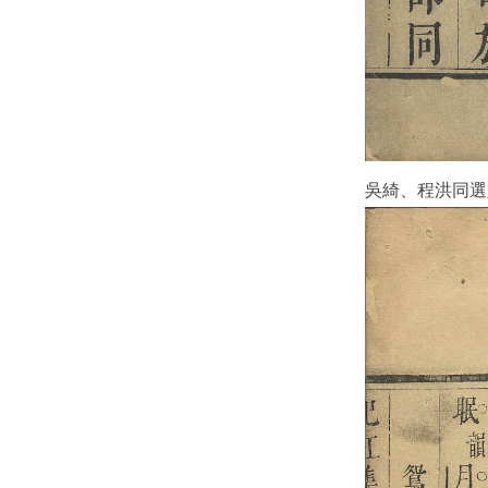
吳綺、程洪同選