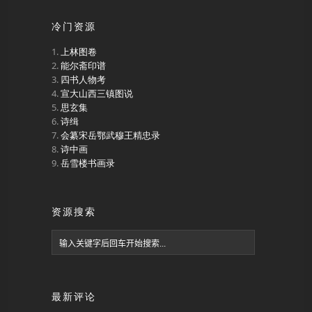
冷门资源
上林图卷
能尔斋印谱
四书人物考
宣大山西三镇图说
思玄集
诗缉
会纂宋岳鄂武穆王精忠录
诗中画
岳雪楼书画录
资源搜索
最新评论