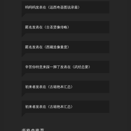
呜呜呜
发表在《
远西奇器图说录最
》
匿名
发表在《
古圣贤像传略
》
匿名
发表在《
西藏造像量度
》
辛苦你特意来踩一脚了
发表在《
武经总要
》
初来者
发表在《
古籍艳本汇总
》
初来者
发表在《
古籍艳本汇总
》
书格@推荐