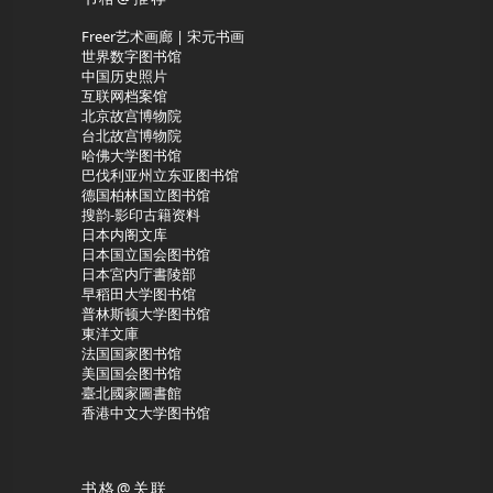
Freer艺术画廊 | 宋元书画
世界数字图书馆
中国历史照片
互联网档案馆
北京故宫博物院
台北故宫博物院
哈佛大学图书馆
巴伐利亚州立东亚图书馆
德国柏林国立图书馆
搜韵-影印古籍资料
日本内阁文库
日本国立国会图书馆
日本宮内庁書陵部
早稻田大学图书馆
普林斯顿大学图书馆
東洋文庫
法国国家图书馆
美国国会图书馆
臺北國家圖書館
香港中文大学图书馆
书格@关联