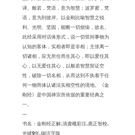
译。般若，梵语，意为智慧；波罗蜜，梵
语，意为到彼岸。以金刚比喻智慧之锐
利、光明、坚固，能断一切烦恼，故名。
此经采用对话体形式，说一切世间事物为
认知的客体，实相者即是非相；主张离一
切诸相，应无所住而生其心，即以爱住其
心，以无爱住其心，以般若智慧契证空
性，破除一切名相，从而达到不执着于任
何一物而体认诸法实相空性的境地。《金
刚经》是中国禅宗所依据的重要经典之
一。
—
书名：金刚经正解.清龚穊彩注.扈正智校.
光绪9年.铜活字版