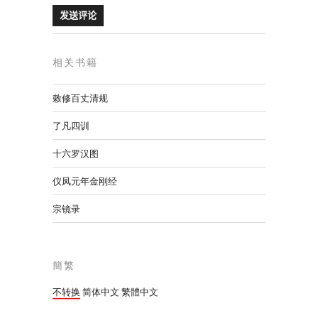
相关书籍
敕修百丈清规
了凡四训
十六罗汉图
仪凤元年金刚经
宗镜录
簡繁
不转换
简体中文
繁體中文