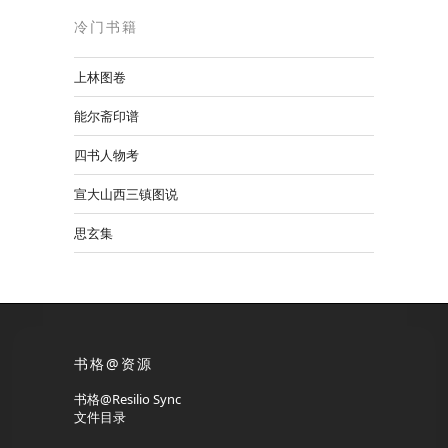
冷门书籍
上林图卷
能尔斋印谱
四书人物考
宣大山西三镇图说
思玄集
书格@资源
书格@Resilio Sync
文件目录