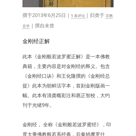
撰于2013年6月25日 |
| 归类于
5 条评论
宗教
| 撰自未曾
玄学
金刚经正解
此本《金刚般若波罗蜜正解》是一本佛教
典籍，主要内容是对金刚经的释义。包含
《金刚经口诀》和王化隆撰的《金刚经总
提》此本为朝鲜活字本，首刻金刚版画一
幅。此本有清龚穊彩注和扈正智校，大约
刊于光绪9年。
金刚经， 全称《金刚般若波罗蜜经》，印
度大乘佛教般若系经典，后秦鸠摩罗什