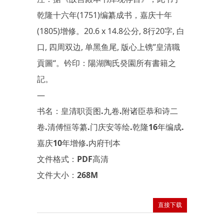
乾隆十六年(1751)编纂成书，嘉庆十年
(1805)增修。20.6 x 14.8公分, 8行20字, 白
口, 四周双边, 单黑鱼尾, 版心上镌”
皇清職
貢圖
“。钤印：
陽湖陶氏癸園所有書籍之
記
。
—
书名：皇清职贡图.九卷.附诸臣恭和诗二
卷.清傅恒等纂.门庆安等绘.乾隆16年编成.
嘉庆10年增修.内府刊本
文件格式：PDF高清
文件大小：268M
直接下载