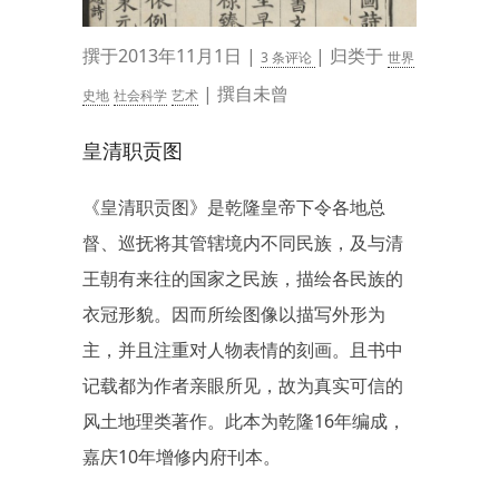
撰于2013年11月1日 |
| 归类于
3 条评论
世界
| 撰自未曾
史地
社会科学
艺术
皇清职贡图
《皇清职贡图》是乾隆皇帝下令各地总
督、巡抚将其管辖境内不同民族，及与清
王朝有来往的国家之民族，描绘各民族的
衣冠形貌。因而所绘图像以描写外形为
主，并且注重对人物表情的刻画。且书中
记载都为作者亲眼所见，故为真实可信的
风土地理类著作。此本为乾隆16年编成，
嘉庆10年增修内府刊本。