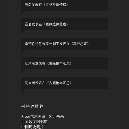
匿名
发表在《
古圣贤像传略
》
匿名
发表在《
西藏造像量度
》
辛苦你特意来踩一脚了
发表在《
武经总要
》
初来者
发表在《
古籍艳本汇总
》
初来者
发表在《
古籍艳本汇总
》
书格@推荐
Freer艺术画廊 | 宋元书画
世界数字图书馆
中国历史照片