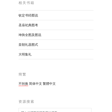
相关书籍
钦定书经图说
圣庙祀典图考
坤舆全图及图说
皇朝礼器图式
大明集礼
簡繁
不转换
简体中文
繁體中文
资源搜索