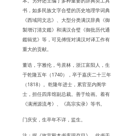
本。另外还主编了多种重要的辞典类工具
书，如多民族文字合璧的历史地理学词典
《西域同文志》、大型分类满汉辞典《御
製增订清文鑑》和满汉合璧《御批历代通
鑑辑览》等，可见傅恆对满汉对译工作有
重大的贡献。
董诰，字雅伦，号蔗林，浙江富阳人，生
于乾隆五年（1740），卒于嘉庆二十三年
（1818）。乾隆年进士，累官至内阁学
士，担任四库馆副总裁。善于绘画。着有
《满洲源流考》、《高宗实录》等书。
门庆安，生卒年不详，监生。
注：据《故宫殿本书库现存目》，此书于