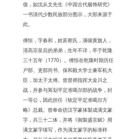
值，如沈从文先生《中国古代服饰研究》
一书清代少数民族部分图示，大部来源于
此。
傅恒，字春和，姓富察氏，满镶黄旗人，
清高宗皇后的弟弟，生年不详，卒于乾隆
三十五年（1770）。傅恒在乾隆时期历任
户部、吏部尚书、保和殿大学士兼军机大
臣，加太子太傅。曾督师指挥大金川之
战，并参与筹划平定准噶尔部的战争，封
一等公，因此担任《钦定平定准噶尔方
略》总裁。曾奉命彷汉字篆体製成满文篆
字，共三十二体，并将《御製盛京赋》用
满文篆字缮写，作为满文篆字的标准样