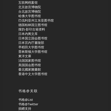
互联网档案馆
北京故宫博物院
台北故宫博物院
哈佛大学图书馆
巴伐利亚州立东亚图书馆
德国柏林国立图书馆
搜韵-影印古籍资料
日本内阁文库
日本国立国会图书馆
日本宮内庁書陵部
早稻田大学图书馆
普林斯顿大学图书馆
東洋文庫
法国国家图书馆
美国国会图书馆
臺北國家圖書館
香港中文大学图书馆
书格@关联
书格@List
书格@Twitter
捐赠支持