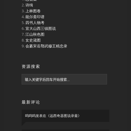
诗缉
上林图卷
能尔斋印谱
四书人物考
宣大山西三镇图说
江山秋色图
女史箴图
会纂宋岳鄂武穆王精忠录
资源搜索
最新评论
呜呜呜
发表在《
远西奇器图说录最
》