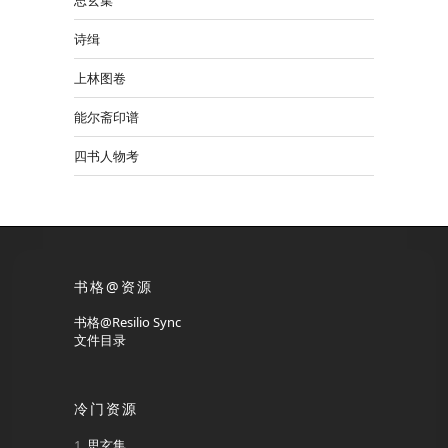
思玄集
诗缉
上林图卷
能尔斋印谱
四书人物考
书格@资源
书格@Resilio Sync
文件目录
冷门资源
思玄集