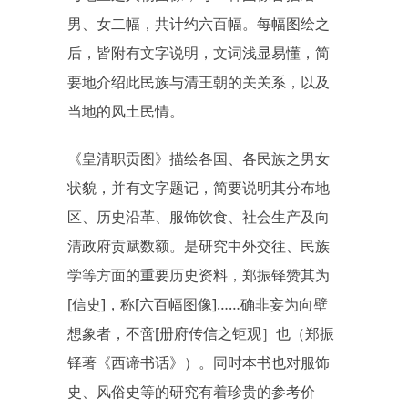
男、女二幅，共计约六百幅。每幅图绘之
后，皆附有文字说明，文词浅显易懂，简
要地介绍此民族与清王朝的关关系，以及
当地的风土民情。
《皇清职贡图》描绘各国、各民族之男女
状貌，并有文字题记，简要说明其分布地
区、历史沿革、服饰饮食、社会生产及向
清政府贡赋数额。是研究中外交往、民族
学等方面的重要历史资料，郑振铎赞其为
[信史]，称[六百幅图像]……确非妄为向壁
想象者，不啻[册府传信之钜观］也（郑振
铎著《西谛书话》）。同时本书也对服饰
史、风俗史等的研究有着珍贵的参考价