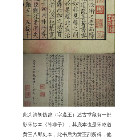
此为清初钱曾（字遵王）述古堂藏有一部
影宋钞本《韩非子》，其底本也是宋乾道
黄三八郎刻本，此书后为黄丕烈所得，他