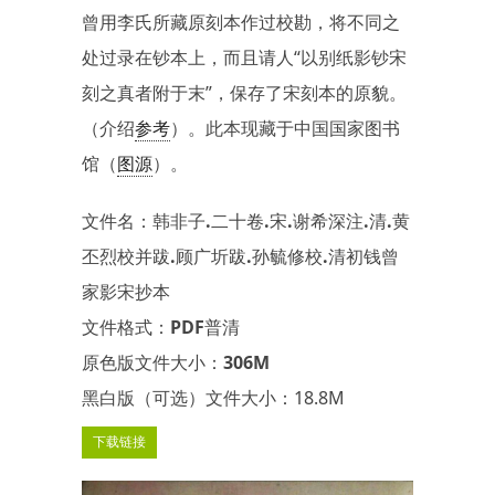
曾用李氏所藏原刻本作过校勘，将不同之
处过录在钞本上，而且请人“以别纸影钞宋
刻之真者附于末”，保存了宋刻本的原貌。
（介绍
参考
）。此本现藏于中国国家图书
馆（
图源
）。
文件名：韩非子.二十卷.宋.谢希深注.清.黄
丕烈校并跋.顾广圻跋.孙毓修校.清初钱曾
家影宋抄本
文件格式：PDF普清
原色版文件大小：306M
黑白版（可选）文件大小：18.8M
下载链接