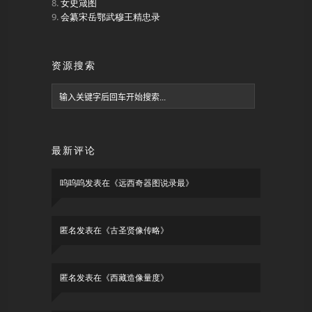
女史箴图
会纂宋岳鄂武穆王精忠录
资源搜索
最新评论
呜呜呜
发表在《
远西奇器图说录最
》
匿名
发表在《
古圣贤像传略
》
匿名
发表在《
西藏造像量度
》