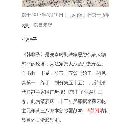
撰于2017年4月16日 |
| 归类于
一条评论
哲学
| 撰自未曾
文学
韩非子
《韩非子》是先秦时期法家思想代表人物
韩非的论著，为法家集大成的思想作品。
全书共二十卷，分五十五篇（始于：初见
秦第一，终于：制分第五十五），后附清
代校勘学家顾广圻撰(《韩非子识误》三
卷。此为清嘉庆二十三年吴鼒据李藏宋乾
道元年黄三八郎本影抄覆刻本。
#并附
清初
钱曾述古堂影钞本。