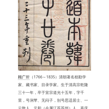
顾广圻
（1766～1835）清朝著名校勘学
家、藏书家、目录学家。生于清高宗乾隆
三十一年，卒于宣宗道光十五年，字千
里，号涧苹、无闷子，别号思适居士、一
云散人。元和（今属江苏苏州）人。嘉庆