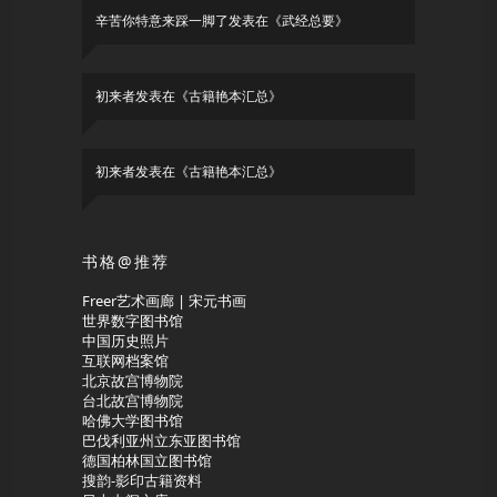
辛苦你特意来踩一脚了
发表在《
武经总要
》
初来者
发表在《
古籍艳本汇总
》
初来者
发表在《
古籍艳本汇总
》
书格@推荐
Freer艺术画廊 | 宋元书画
世界数字图书馆
中国历史照片
互联网档案馆
北京故宫博物院
台北故宫博物院
哈佛大学图书馆
巴伐利亚州立东亚图书馆
德国柏林国立图书馆
搜韵-影印古籍资料