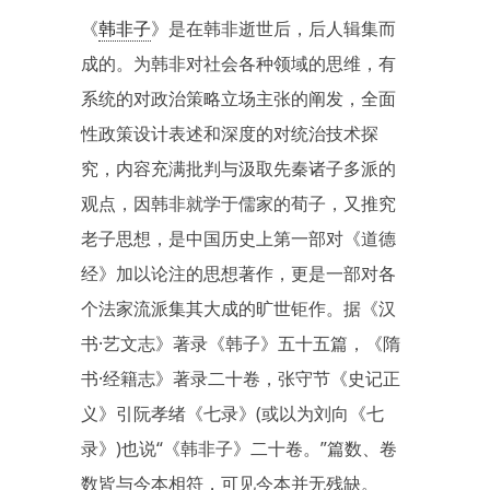
《
韩非子
》是在韩非逝世后，后人辑集而
成的。为韩非对社会各种领域的思维，有
系统的对政治策略立场主张的阐发，全面
性政策设计表述和深度的对统治技术探
究，内容充满批判与汲取先秦诸子多派的
观点，因韩非就学于儒家的荀子，又推究
老子思想，是中国历史上第一部对《道德
经》加以论注的思想著作，更是一部对各
个法家流派集其大成的旷世钜作。据《汉
书·艺文志》著录《韩子》五十五篇，《隋
书·经籍志》著录二十卷，张守节《史记正
义》引阮孝绪《七录》(或以为刘向《七
录》)也说“《韩非子》二十卷。”篇数、卷
数皆与今本相符，可见今本并无残缺。