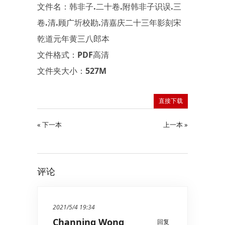
文件名：韩非子.二十卷.附韩非子识误.三
卷.清.顾广圻校勘.清嘉庆二十三年影刻宋
乾道元年黄三八郎本
文件格式：PDF高清
文件夹大小：527M
直接下载
« 下一本
上一本 »
评论
2021/5/4 19:34
Channing Wong
回复