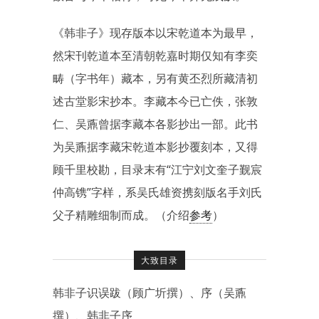
《韩非子》现存版本以宋乾道本为最早，
然宋刊乾道本至清朝乾嘉时期仅知有李奕
畴（字书年）藏本，另有黄丕烈所藏清初
述古堂影宋抄本。李藏本今已亡佚，张敦
仁、吴鼒曾据李藏本各影抄出一部。此书
为吴鼒据李藏宋乾道本影抄覆刻本，又得
顾千里校勘，目录末有“江宁刘文奎子觐宸
仲高镌”字样，系吴氏雄资携刻版名手刘氏
父子精雕细制而成。（介绍
参考
）
大致目录
韩非子识误跋（顾广圻撰）、序（吴鼒
撰）、韩非子序