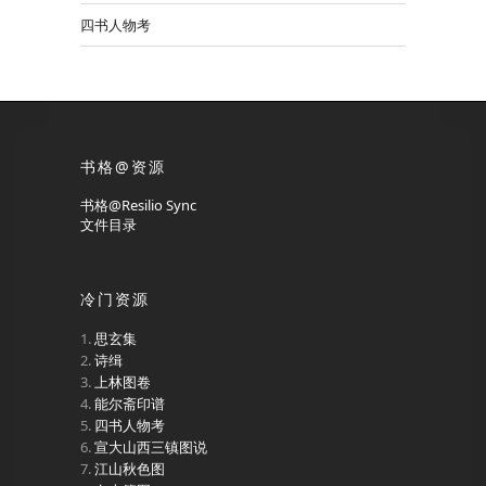
四书人物考
书格@资源
书格@Resilio Sync
文件目录
冷门资源
思玄集
诗缉
上林图卷
能尔斋印谱
四书人物考
宣大山西三镇图说
江山秋色图