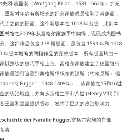
夫冈·基里安（Wolfgang Kilian，1581-1662年）扩充
，重新对年龄有所增长的部分家族成员绘制了肖像画，
代了之前的旧画。这个新版本在 1618 年出版。此副本
图书馆
在2009年从富格尔家族手中购得，现已成为图书
。这部作品包含 138 幅版画，是包含 1593 年和 1618
620 年版本增编的两幅作品的完整版本。所有版画均由一
家以熟练的技巧手绘上色。富格尔家族建立了德国银行
家族最远可追溯到奥格斯堡织布商汉斯（约翰尼斯）·富
ohannes) Fugger，1348-1409年）。该家族在15和16世
的统治地位，并向从英格兰亨利八世 (Henry VIII) 到
各王室和皇室提供贷款，发挥了巨大的政治影响力。
Geschichte der Familie Fugger.富格尔家族的肖像
F高清
4M