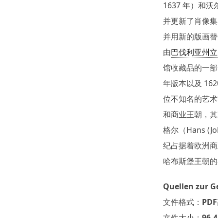
1637 年）和沃尔
并更新了肖像集
并用新的版画替
由
巴伐利亚州立
馆收藏品的一部分
年版本以及 1
位不知名的艺术
和商业王朝，其
格尔（Hans (J
纪占据着欧洲商业
哈布斯堡王朝的
Quellen zur 
文件格式：PD
文件大小：96.