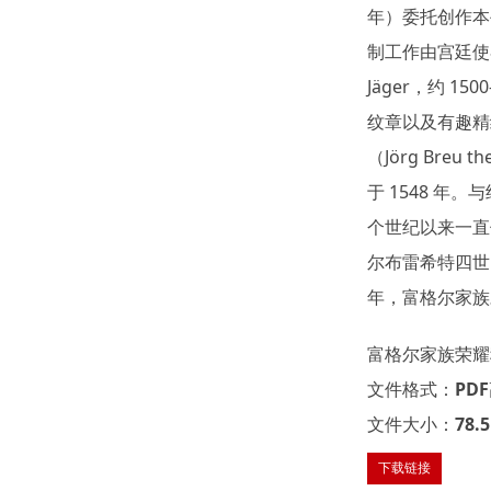
年）委托创作本
制工作由宫廷使
Jäger，约 
纹章以及有趣精
（Jörg Breu
于 1548 年
个世纪以来一直
尔布雷希特四世 (A
年，富格尔家族
富格尔家族荣耀秘
文件格式：PD
文件大小：78.
下载链接