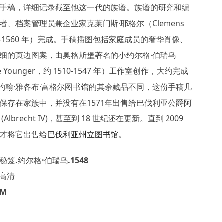
手稿，详细记录截至他这一代的族谱。族谱的研究和编
者、档案管理员兼企业家克莱门斯·耶格尔（Clemens
1500-1560 年）完成。手稿插图包括家庭成员的奢华肖像、
细的页边图案，由奥格斯堡著名的小约尔格·伯瑞乌
 the Younger，约 1510-1547 年）工作室创作，大约完成
。与约翰·雅各布·富格尔图书馆的其余藏品不同，这份手稿几
保存在家族中，并没有在1571年出售给巴伐利亚公爵阿
lbrecht IV)，甚至到 18 世纪还在更新。直到 2009
才将它出售给
巴伐利亚州立图书馆
。
笈.约尔格·伯瑞乌.1548
F高清
5M