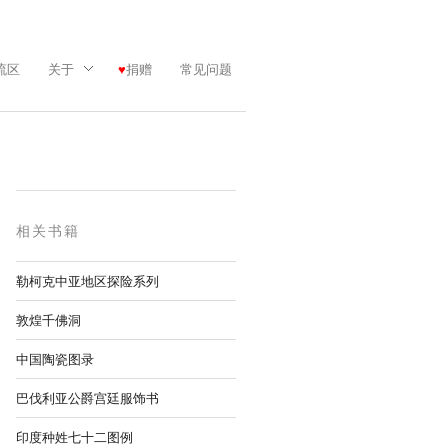
流区
关于
捐赠
常见问题
相关书籍
勒柯克中亚地区探险系列
敦煌千佛洞
中国陶瓷图录
巴伐利亚公爵宫廷服饰书
印度种姓七十二图例