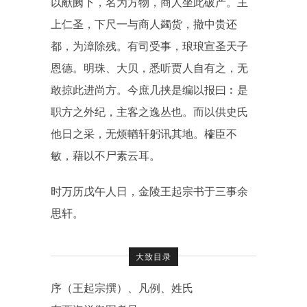
以献阙下，名为方物，商人坐此破产。主
上仁圣，下尺一与商人蠲货，撤中贵还
都，为漳除残。有司受事，琅琅宣圣天子
恩德。明珠、大贝，悉听贾人自有之，无
敢掠此进尚方。今庶几挟是编以报曰︰是
职方之外纪，主客之逸丛也。而以供史氏
他日之采，无烦輶轩躬讯其地。榷臣不
敏，藉以不尸素云耳。
时万历戊午人日，金陵王起宗书于三事余
思轩。
大致目录
序（王起宗撰）、凡例、姓氏