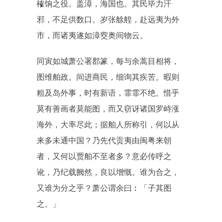
榷饷之役。盖漳，海国也。其民毕力汗
邪，不足供数口。岁张艅艎，赴远夷为外
市，而诸夷遂如漳窔奥间物云。
同寅如城萧公署郡篆，每与余蒿目相将，
图维舶政。间进商民，细询其疾苦。暇则
粗及岛外事，时有新语，霏霏不绝。惜乎
莫有善画者莫能图，而又窃讶诸国罗峙涨
海外，大率尽此；据舶人所称引，何以从
来多未通中国？乃先代贡夷由闽粤来朝
者，又何以贾舶不至者多？意必传呼之
讹，乃纪载阙然，良以增慨。谁为合之，
又谁为分之乎？萧公谓余曰︰「子其图
之。」