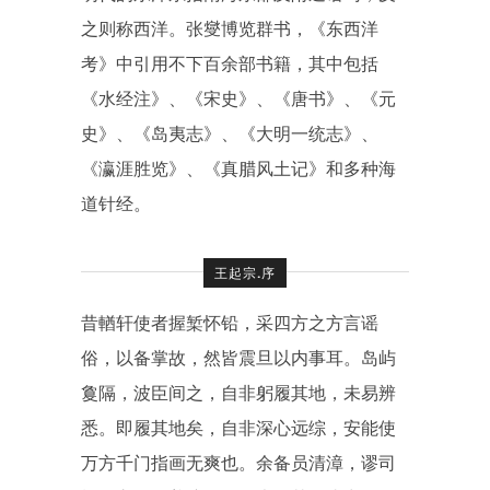
之则称西洋。张燮博览群书，《东西洋
考》中引用不下百余部书籍，其中包括
《水经注》、《宋史》、《唐书》、《元
史》、《岛夷志》、《大明一统志》、
《瀛涯胜览》、《真腊风土记》和多种海
道针经。
王起宗.序
昔輶轩使者握椠怀铅，采四方之方言谣
俗，以备掌故，然皆震旦以内事耳。岛屿
敻隔，波臣间之，自非躬履其地，未易辨
悉。即履其地矣，自非深心远综，安能使
万方千门指画无爽也。余备员清漳，谬司