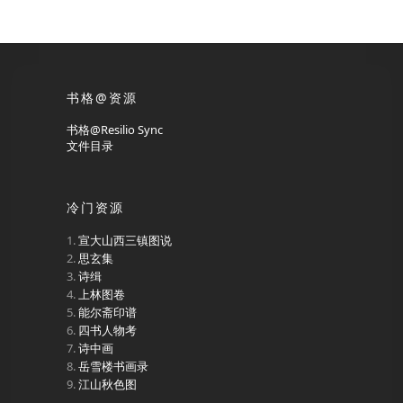
书格@资源
书格@Resilio Sync
文件目录
冷门资源
宣大山西三镇图说
思玄集
诗缉
上林图卷
能尔斋印谱
四书人物考
诗中画
岳雪楼书画录
江山秋色图