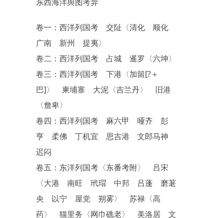
东西海洋舆图考异
卷一：西洋列国考 交阯〈清化 顺化
广南 新州 提夷〉
卷二：西洋列国考 占城 暹罗〈六坤〉
卷三：西洋列国考 下港〈加留[?＋
巴]〉 柬埔寨 大泥〈吉兰丹〉 旧港
〈詹卑〉
卷四：西洋列国考 麻六甲 哑齐 彭
亨 柔佛 丁机宜 思吉港 文郎马神
迟闷
卷五：东洋列国考〈东番考附〉 吕宋
〈大港 南旺 玳瑁 中邦 吕蓬 磨荖
央 以宁 屋党 朔雾〉 苏禄〈高
药〉 猫里务〈网巾礁老〉 美洛居 文