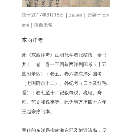
撰于2017年3月16日 |
| 归类于
2 条评论
世界
| 撰自未曾
史地
东西洋考
此《东西洋考》由明代学者张燮撰。全书
共十二卷，卷一至四叙西洋列国考（十五
国附录四）；卷五、卷六叙东洋列国考
（七国附录十二）、外纪考（日本及红毛
番）；卷七至十二记叙饷税、税珰、舟
师、艺文和逸事等。此为明万历四十六年
王起宗序刊本。
明代的东洋系指南海东部及附近诸岛，反