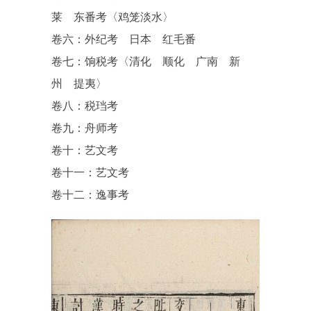
莱 东番考〈鸡笼淡水〉
卷六：外纪考 日本 红毛番
卷七：饷税考〈清化 顺化 广南 新
州 提夷〉
卷八：税珰考
卷九：舟师考
卷十：艺文考
卷十一：艺文考
卷十二：逸事考