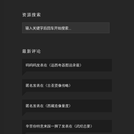
资源搜索
最新评论
呜呜呜
发表在《
远西奇器图说录最
》
匿名
发表在《
古圣贤像传略
》
匿名
发表在《
西藏造像量度
》
辛苦你特意来踩一脚了
发表在《
武经总要
》