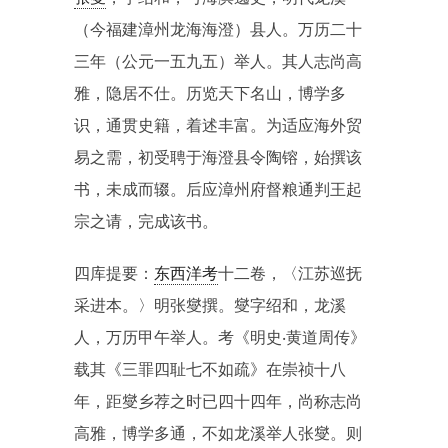
（今福建漳州龙海海澄）县人。万历二十
三年（公元一五九五）举人。其人志尚高
雅，隐居不仕。历览天下名山，博学多
识，通贯史籍，着述丰富。为适应海外贸
易之需，初受聘于海澄县令陶镕，始撰该
书，未成而辍。后应漳州府督粮通判王起
宗之请，完成该书。
四库提要：
东西洋考
十二卷，〈江苏巡抚
采进本。〉明张燮撰。燮字绍和，龙溪
人，万历甲午举人。考《明史‧黄道周传》
载其《三罪四耻七不如疏》在崇祯十八
年，距燮乡荐之时已四十四年，尚称志尚
高雅，博学多通，不如龙溪举人张燮。则