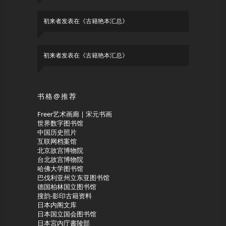
初来者
发表在《
古籍艳本汇总
》
初来者
发表在《
古籍艳本汇总
》
书格@推荐
Freer艺术画廊 | 宋元书画
世界数字图书馆
中国历史照片
互联网档案馆
北京故宫博物院
台北故宫博物院
哈佛大学图书馆
巴伐利亚州立东亚图书馆
德国柏林国立图书馆
搜韵-影印古籍资料
日本内阁文库
日本国立国会图书馆
日本宮内庁書陵部