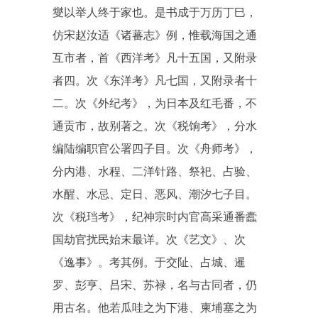
燮以举人终于家也。是书成于万历丁巳，
仿宋赵汝适《诸蕃志》例，惟载海国之通
互市者，首《西洋考》凡十五国，又附录
者四。次《东洋考》凡七国，又附录者十
二。次《外纪考》，为日本及红毛番，不
通贡市，故别著之。次《税饷考》，分水
编陆编职官公署四子目。次《舟师考》，
分内港、水程、二洋针路、祭祀、占验、
水醒、水忌、定日、恶风、潮汐七子目。
次《税珰考》，纪神宗时内官高采通番蠹
国劫官扰民始末最详。次《艺文》、次
《逸事》。考其例。于交阯、占城、暹
罗、彭亨、吕宋、苏禄，名与古同者，仍
用古名。他若瓜哇之为下港、柬埔塞之为