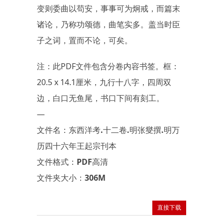
变则委曲以苟安，事事可为炯戒，而篇末
诸论，乃称功颂德，曲笔实多。盖当时臣
子之词，置而不论，可矣。
注：此PDF文件包含分卷内容书签。框：
20.5 x 14.1厘米，九行十八字，四周双
边，白口无鱼尾，书口下间有刻工。
—
文件名：东西洋考.十二卷.明张燮撰.明万
历四十六年王起宗刊本
文件格式：PDF高清
文件夹大小：306M
直接下载