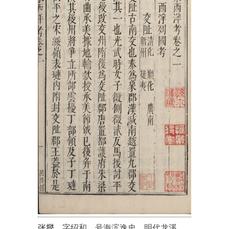
张燮
，字绍和，号海滨逸史，明代龙溪