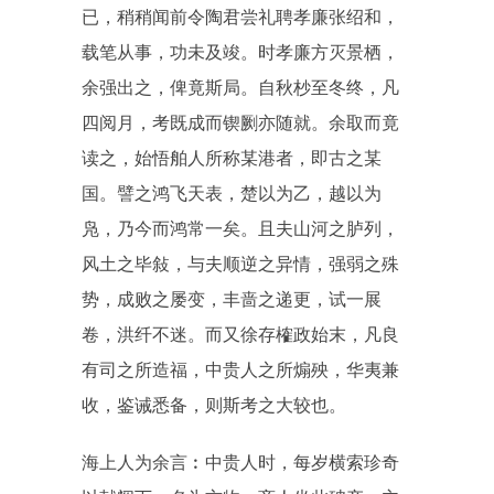
已，稍稍闻前令陶君尝礼聘孝廉张绍和，
载笔从事，功未及竣。时孝廉方灭景栖，
余强出之，俾竟斯局。自秋杪至冬终，凡
四阅月，考既成而锲劂亦随就。余取而竟
读之，始悟舶人所称某港者，即古之某
国。譬之鸿飞天表，楚以为乙，越以为
凫，乃今而鸿常一矣。且夫山河之胪列，
风土之毕敍，与夫顺逆之异情，强弱之殊
势，成败之屡变，丰啬之递更，试一展
卷，洪纤不迷。而又徐存榷政始末，凡良
有司之所造福，中贵人之所煽殃，华夷兼
收，鉴诫悉备，则斯考之大较也。
海上人为余言︰中贵人时，每岁横索珍奇