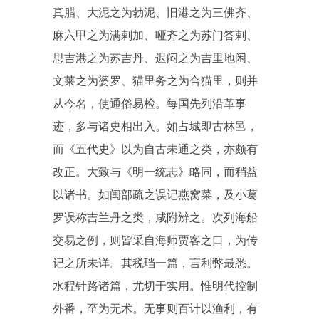
真腊、大泥之为勃泥、旧港之为三佛齐、
麻六甲之为满剌加、哑齐之为苏门答剌、
思吉港之为苏吉丹、迟闷之为吉里地闲、
文莱之为婆罗、猫里务之为合猫里，则并
从今名，使通俗易检。每国先列沿革事
迹，多与诸史相出入。如占城即古林邑，
而《五代史》以为自古未通之类，亦颇有
改正。大致与《明一统志》略同，而稍益
以诸书。如闽部疏之误记燕窝菜，及小葛
罗误称吉兰丹之类，咸附辨之。次列海船
交易之例，则皆采自海师贾客之口，为传
记之所未详。其税珰一篇，言利弊最悉。
水程针路诸篇，尤切于实用。惟明代控制
外番，至为无术。无事则百计以渔利，有