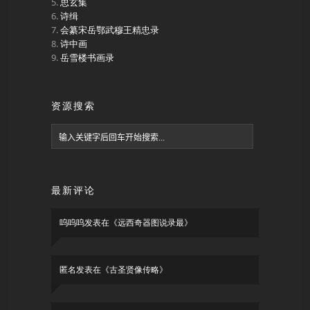
思玄集
诗缉
会纂宋岳鄂武穆王精忠录
诗中画
岳雪楼书画录
资源搜索
最新评论
呜呜呜
发表在《
远西奇器图说录最
》
匿名
发表在《
古圣贤像传略
》