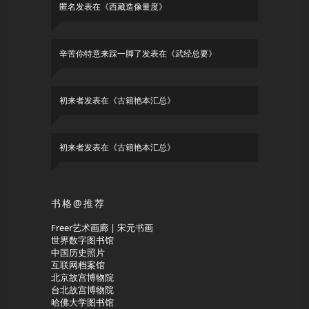
匿名
发表在《
西藏造像量度
》
辛苦你特意来踩一脚了
发表在《
武经总要
》
初来者
发表在《
古籍艳本汇总
》
初来者
发表在《
古籍艳本汇总
》
书格@推荐
Freer艺术画廊 | 宋元书画
世界数字图书馆
中国历史照片
互联网档案馆
北京故宫博物院
台北故宫博物院
哈佛大学图书馆