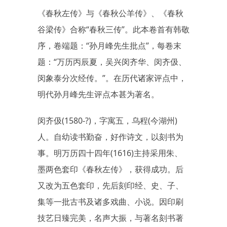
《春秋左传》与《春秋公羊传》、《春秋
谷梁传》合称“春秋三传”。此本卷首有韩敬
序，卷端题：“孙月峰先生批点”，每卷末
题：“万历丙辰夏，吴兴闵齐华、闵齐伋、
闵象泰分次经传。”。在历代诸家评点中，
明代孙月峰先生评点本甚为著名。
闵齐伋(1580-?)，字寓五，乌程(今湖州)
人。自幼读书勤奋，好作诗文，以刻书为
事。明万历四十四年(1616)主持采用朱、
墨两色套印《春秋左传》，获得成功。后
又改为五色套印，先后刻印经、史、子、
集等一批古书及诸多戏曲、小说。因印刷
技艺日臻完美，名声大振，与著名刻书著