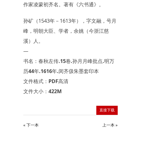
作家凌蒙初齐名。著有《六书通》。
孙矿（1543年－1613年），字文融，号月
峰，明朝大臣、学者，余姚（今浙江慈
溪）人。
—
书名：春秋左传.15卷.孙月月峰批点.明万
历44年.1616年.闵齐伋朱墨套印本
文件格式：PDF高清
文件大小：422M
直接下载
« 下一本
上一本 »