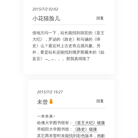
2015/7/2 02:02
小花猫脸儿
回复
借地方问一下，站长能找到胡宏的《皇王
大纪》，罗泌的《路史》和马骕的《绎
史》么？最近对上古史有点感兴趣。另
外，要是站长还能找到俄罗斯藏本的《姑
妄言》→_→。。。那我真得跪了
2015/7/2 19:27
未曾
回复
一本本来~
哈佛大学图书馆有：
《皇王大纪》链接
早稻田大学图书馆：
《路史》链接
其它两本暂时未能找到彩色版本，抱歉