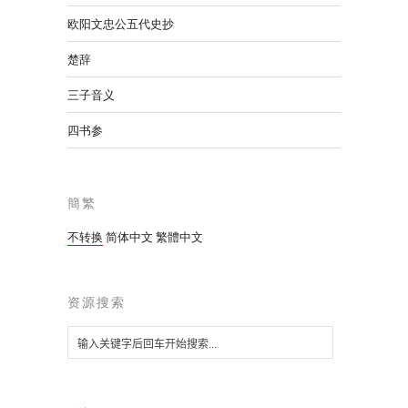
欧阳文忠公五代史抄
楚辞
三子音义
四书参
簡繁
不转换
简体中文
繁體中文
资源搜索