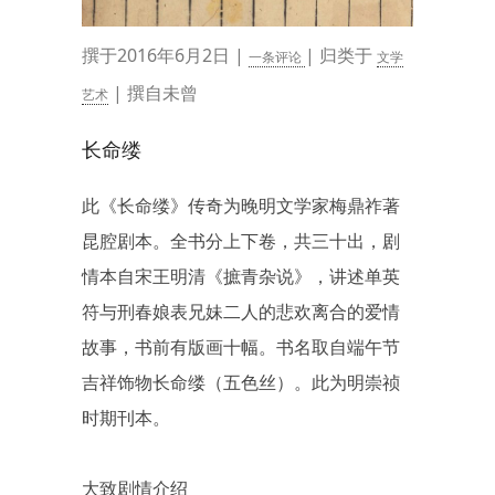
撰于2016年6月2日 |
| 归类于
一条评论
文学
| 撰自未曾
艺术
长命缕
此《长命缕》传奇为晚明文学家梅鼎祚著
昆腔剧本。全书分上下卷，共三十出，剧
情本自宋王明清《摭青杂说》，讲述单英
符与刑春娘表兄妹二人的悲欢离合的爱情
故事，书前有版画十幅。书名取自端午节
吉祥饰物长命缕（五色丝）。此为明崇祯
时期刊本。
大致剧情介绍