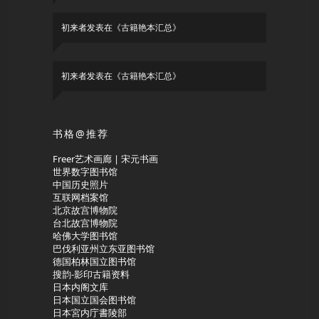
初来者
发表在《
古籍艳本汇总
》
初来者
发表在《
古籍艳本汇总
》
书格@推荐
Freer艺术画廊 | 宋元书画
世界数字图书馆
中国历史照片
互联网档案馆
北京故宫博物院
台北故宫博物院
哈佛大学图书馆
巴伐利亚州立东亚图书馆
德国柏林国立图书馆
搜韵-影印古籍资料
日本内阁文库
日本国立国会图书馆
日本宮内庁書陵部