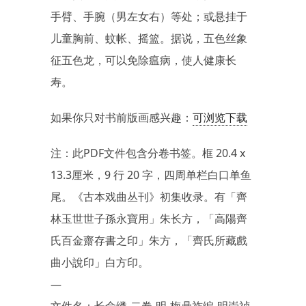
手臂、手腕（男左女右）等处；或悬挂于
儿童胸前、蚊帐、摇篮。据说，五色丝象
征五色龙，可以免除瘟病，使人健康长
寿。
如果你只对书前版画感兴趣：
可浏览下载
注：此PDF文件包含分卷书签。框 20.4 x
13.3厘米，9 行 20 字，四周单栏白口单鱼
尾。《古本戏曲丛刊》初集收录。有「
齊
林玉世世子孫永寶用
」朱长方，「
高陽齊
氏百金齋存書之印
」朱方，「
齊氏所藏戲
曲小說印
」白方印。
—
文件名：长命缕.二卷.明.梅鼎祚编.明崇祯