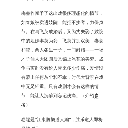
梅鼎祚赋予了这出戏很多理想化的情节，
如春娘被卖进妓院，能拒不接客，力保贞
节。在与飞英成婚后，又为丈夫娶了妓院
中的姐妹李英为妾，飞英并拥双美，妻妾
和睦，两人各生一子，一门封赠——一场
才子佳人大团圆后又锦上添花的美梦。战
争与离乱没有给人带来多少伤痛，爱情没
有蒙上任何灰尘和不幸，时代大背景在戏
中无足轻重。只有戏剧才会有这样的情
节，能让人沉醉到忘记伤痛。（介绍
参
考
）
卷端题”
江東勝樂道人編
“，胜乐道人即梅