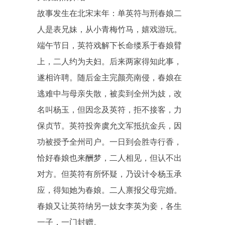
故事发生在北宋末年：单英符与刑春娘二
人是表兄妹，从小青梅竹马，嬉戏游玩。
端午节日，英符戏解下长命缕系于春娘臂
上，二人约为夫妇。后来两家得知此事，
遂相许聘。随后金主完颜亮南侵，春娘在
逃难中与母亲失散，被卖到全州为妓，改
名叫杨玉，但因念及英符，拒不接客，力
保贞节。英符投奔虞允文军抵抗金兵，因
功被授予全州司户。一日到会胜寺行香，
恰好春娘也来酬梦，二人相见，但认不出
对方。但英符有所怀疑，乃设计令杨玉承
应，得知她为春娘。二人禀报父母完婚。
春娘又让英符纳另一妓女李英为妾，各生
一子，一门封赠。