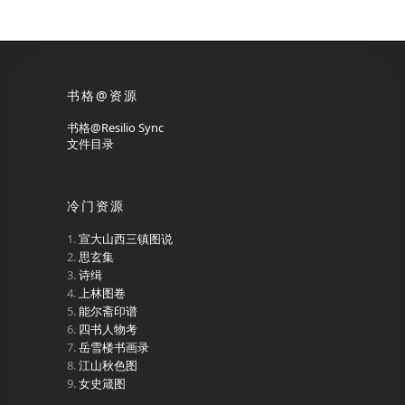
书格@资源
书格@Resilio Sync
文件目录
冷门资源
宣大山西三镇图说
思玄集
诗缉
上林图卷
能尔斋印谱
四书人物考
岳雪楼书画录
江山秋色图
女史箴图