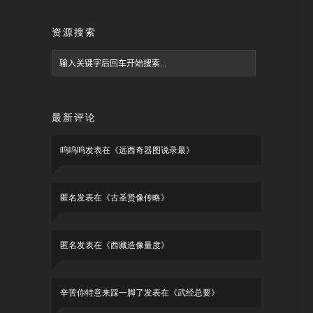
资源搜索
最新评论
呜呜呜
发表在《
远西奇器图说录最
》
匿名
发表在《
古圣贤像传略
》
匿名
发表在《
西藏造像量度
》
辛苦你特意来踩一脚了
发表在《
武经总要
》