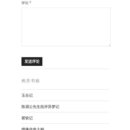
评论
*
相关书籍
玉合记
陈眉公先生批评异梦记
紫钗记
绣像传奇十种