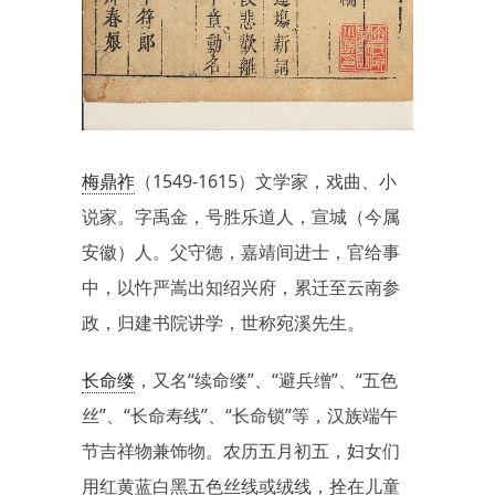
梅鼎祚
（1549-1615）文学家，戏曲、小
说家。字禹金，号胜乐道人，宣城（今属
安徽）人。父守德，嘉靖间进士，官给事
中，以忤严嵩出知绍兴府，累迁至云南参
政，归建书院讲学，世称宛溪先生。
长命缕
，又名“续命缕”、“避兵缯”、“五色
丝”、“长命寿线”、“长命锁”等，汉族端午
节吉祥物兼饰物。农历五月初五，妇女们
用红黄蓝白黑五色丝线或绒线，拴在儿童