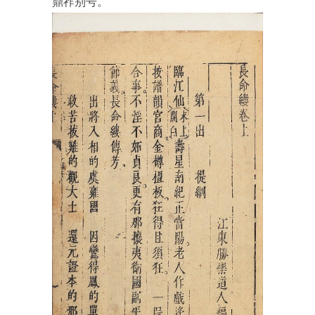
鼎祚别号。